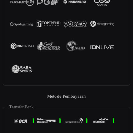
Metode Pembayaran
Transfer Bank