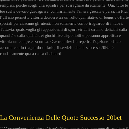
semplici, poiché scegli una squadra per sbaragliare direttamente. Qui, tutte le
tue scelte devono guadagnare, contrariamente l’intera giocata è persa. In Più,
l’ufficio permette vittoria decidere tra un folto quantitativo di bonus e offerte
speciali per ciascuno gli utenti, non solamente con lo traguardo di i nuovi.
Tuttavia, qualsivoglia gli appassionati di sport virtuali saranno deliziati dalla
quantità e dalla qualità dei giochi live disponibili e potranno approfittare
vittoria un’competenza unica. Ove non riesci a reperire l’opzione nel tuo
account con lo traguardo di farlo, il servizio clienti successo 20Bet è
continuamente qua a causa di aiutarti.
La Convenienza Delle Quote Successo 20bet
‘L’Accumulatore del giorno’ è un’offerta bonus che ti consente di scegliere il