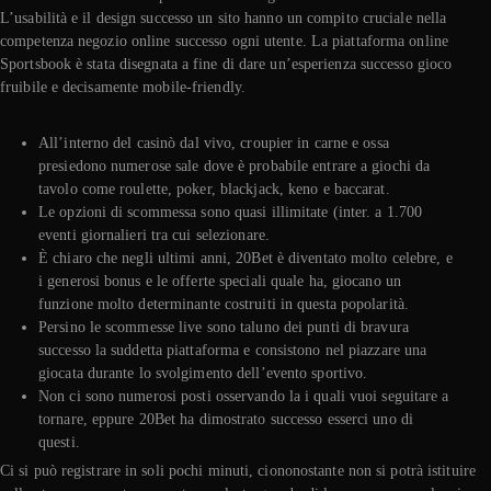
L’usabilità e il design successo un sito hanno un compito cruciale nella
competenza negozio online successo ogni utente. La piattaforma online
Sportsbook è stata disegnata a fine di dare un’esperienza successo gioco
fruibile e decisamente mobile-friendly.
All’interno del casinò dal vivo, croupier in carne e ossa
presiedono numerose sale dove è probabile entrare a giochi da
tavolo come roulette, poker, blackjack, keno e baccarat.
Le opzioni di scommessa sono quasi illimitate (inter. a 1.700
eventi giornalieri tra cui selezionare.
È chiaro che negli ultimi anni, 20Bet è diventato molto celebre, e
i generosi bonus e le offerte speciali quale ha, giocano un
funzione molto determinante costruiti in questa popolarità.
Persino le scommesse live sono taluno dei punti di bravura
successo la suddetta piattaforma e consistono nel piazzare una
giocata durante lo svolgimento dell’evento sportivo.
Non ci sono numerosi posti osservando la i quali vuoi seguitare a
tornare, eppure 20Bet ha dimostrato successo esserci uno di
questi.
Ci si può registrare in soli pochi minuti, ciononostante non si potrà istituire