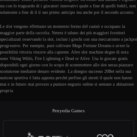
sia con lo traguardo di i giocatori innovativi quale a fine di quelli fedeli, non
solamente a fine di il il suo primo anticipo ma anche per il secondo acconto.
Le slot vengono effettuate un momento fermo del casinò e occupano la
maggior parte della raccolta. Netent è taluno dei più maggiori fornitori
specializzati osservando la slot, inclusi i giochi con una meccanismo a jackpot
progressivo. Per esempio, puoi coltivare Mega Fortune Dreams e avere la
possibilità vittoria vincere alla capiente. Altre slot machine degne di nota
sono Viking Wilds, Fire Lightning e Dead or Alive. Usa le giocate gratis
disponibili ogni giorno con lo scopo di scommettere alle slot senza piazzare
scommesse mediante denaro evidente. La disegno successo 20Bet nella sua
sezione sportiva è fatta apposta perché perfino gli utenti il quale non hanno
mai e in futuro mai provato a puntare negozio online si sentano a abitazione
propria.
Penyedia Games