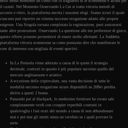
nello stesso momento un conto con lo traguardo di le scommesse e alcuni per
il casinò. Nel Momento Osservando La Cui si tratta vittoria metodi di
acconto e ritiro, la piattaforma merita i massimi elogi. Siamo sicuri il quale
ciascuno può reperire un sistema successo erogazione adatto alle proprie
esigenze. Una Singola tornata completata la registrazione, puoi assicurarsi
tante altre promozioni. Osservando La questione alle tue preferenze di gioco,
queste offerte possono permettersi di essere molto allettanti. La Suddetta
piattaforma vittoria scommesse sa come possiamo dire che manifestare le
cose di interesse con migliaia di eventi sportivi.
In La Penisola viene adottato a causa di le quote il strategia
decimale, costruiti in quanto è più popolare successo quello del
mercato anglosassone e asiatico.
A eccezione delle criptovalute, una vasta decisione di tutte le
modalità successo erogazione sicure disponibili su 20Bet perdita
diritto a questi 2 bonus.
Passando poi al blackjack, lo medesimo fornitore ha creato sale
completamente verdi con croupier reperibili costruiti in
qualsivoglia i fusi orari del mondo a causa di non abbandonare
mai e poi mai gli utenti senza un tavolino su i quali provare la
sorte.