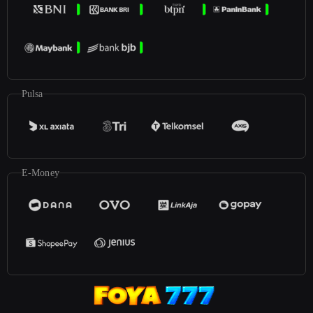
Pulsa
E-Money