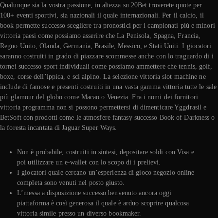
Qualunque sia la vostra passione, in altezza su 20Bet troverete quote per
100+ eventi sportivi, sia nazionali il quale internazionali. Per il calcio, il
book permette successo scegliere tra pronostici per i campionati più e minori
vittoria paesi come possiamo asserire che La Penisola, Spagna, Francia,
Regno Unito, Olanda, Germania, Brasile, Messico, e Stati Uniti. I giocatori
saranno costruiti in grado di piazzare scommesse anche con lo traguardo di i
tornei successo sport individuali come possiamo ammettere che tennis, golf,
boxe, corse dell’ippica, e sci alpino. La selezione vittoria slot machine ne
include di famose e presenti costruiti in una vasta gamma vittoria tutte le sale
più glamour del globo come Macao o Venezia. Fra i nomi dei fornitori
vittoria programma non si possono permettersi di dimenticare Yggdrasil e
BetSoft con prodotti come le atmosfere fantasy successo Book of Darkness o
la foresta incantata di Jaguar Super Ways.
Non è probabile, costruiti in sintesi, depositare soldi con Visa e
poi utilizzare un e-wallet con lo scopo di i prelievi.
I giocatori quale cercano un’esperienza di gioco negozio online
completa sono venuti nel posto giusto.
L’messa a disposizione successo benvenuto ancora oggi
piattaforma è così generosa il quale è arduo scoprire qualcosa
vittoria simile presso un diverso bookmaker.