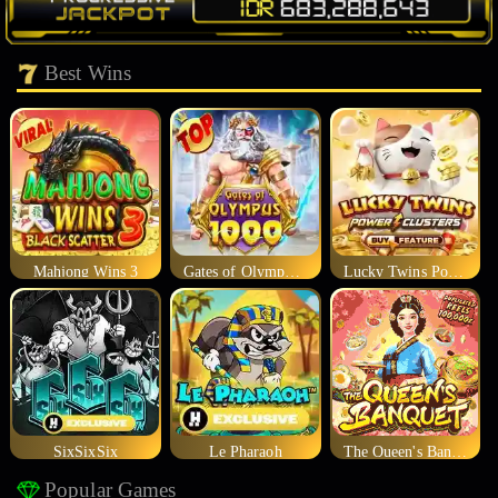
Best Wins
Mahjong Wins 3
Gates of Olympus 1000
Lucky Twins Power Clusters
SixSixSix
Le Pharaoh
The Queen's Banquet
Popular Games