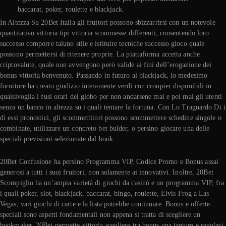
baccarat, poker, roulette e blackjack.
In Altezza Su 20Bet Italia gli fruitori possono sbizzarrirsi con un notevole
quantitativo vittoria tipi vittoria scommesse differenti, consentendo loro
successo comporre taluno stile e istituire tecniche successo gioco quale
possono permettersi di ritenere proprie. La piattaforma accetta anche
criptovalute, quale non avvengono però valide ai fini dell’erogazione dei
bonus vittoria benvenuto. Passando in futuro al blackjack, lo medesimo
fornitore ha creato giudizio interamente verdi con croupier disponibili in
qualsivoglia i fusi orari del globo per non andarsene mai e poi mai gli utenti
senza un banco in altezza su i quali tentare la fortuna. Con Lo Traguardo Di i
di essi pronostici, gli scommettitori possono scommettere schedine singole o
combinate, utilizzare un concreto bet bulder, o persino giocare una delle
speciali previsioni selezionate dal book.
20Bet Confusione ha persino Programma VIP, Codice Promo e Bonus assai
generosi a tutti i suoi fruitori, non solamente ai innovativi. Inoltre, 20Bet
Scompiglio ha un’ampia varietà di giochi da casinò e un programma VIP, fra
i quali poker, slot, blackjack, baccarat, bingo, roulette, Elvis Frog a Las
Vegas, vari giochi di carte e la lista potrebbe continuare. Bonus e offerte
speciali sono aspetti fondamentali non appena si tratta di scegliere un
bookmaker. 20Bet permette vittoria scegliere tra bonus una tantum e regolari