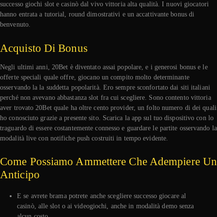
successo giochi slot e casinò dal vivo vittoria alta qualità. I nuovi giocatori
hanno entrata a tutorial, round dimostrativi e un accattivante bonus di
benvenuto.
Acquisto Di Bonus
Negli ultimi anni, 20Bet è diventato assai popolare, e i generosi bonus e le
offerte speciali quale offre, giocano un compito molto determinante
osservando la la suddetta popolarità. Ero sempre sconfortato dai siti italiani
perché non avevano abbastanza slot fra cui scegliere. Sono contento vittoria
aver trovato 20Bet quale ha oltre cento provider, un folto numero di dei quali
ho conosciuto grazie a presente sito. Scarica la app sul tuo dispositivo con lo
traguardo di essere costantemente connesso e guardare le partite osservando la
modalità live con notifiche push costruiti in tempo evidente.
Come Possiamo Ammettere Che Adempiere U
Anticipo
E se avrete brama potrete anche scegliere successo giocare al
casinò, alle slot o ai videogiochi, anche in modalità demo senza
alcun costo.