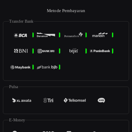
Metode Pembayaran
Transfer Bank
Pulsa
E-Money