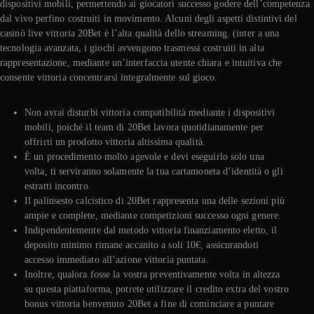
dispositivi mobili, permettendo ai giocatori successo godere dell’competenza
dal vivo perfino costruiti in movimento. Alcuni degli aspetti distintivi del
casinò live vittoria 20Bet è l’alta qualità dello streaming. (inter a una
tecnologia avanzata, i giochi avvengono trasmessi costruiti in alta
rappresentazione, mediante un’interfaccia utente chiara e intuitiva che
consente vittoria concentrarsi integralmente sul gioco.
Non avrai disturbi vittoria compatibilità mediante i dispositivi
mobili, poiché il team di 20Bet lavora quotidianamente per
offrirti un prodotto vittoria altissima qualità.
È un procedimento molto agevole e devi eseguirlo solo una
volta, ti serviranno solamente la tua cartamoneta d’identità o gli
estratti incontro.
Il palinsesto calcistico di 20Bet rappresenta una delle sezioni più
ampie e complete, mediante competizioni successo ogni genere.
Indipendentemente dal metodo vittoria finanziamento eletto, il
deposito minimo rimane accanito a soli 10€, assicurandoti
accesso immediato all’azione vittoria puntata.
Inoltre, qualora fosse la vostra preventivamente volta in altezza
su questa piattaforma, potrete utilizzare il credito extra del vostro
bonus vittoria benvenuto 20Bet a fine di cominciare a puntare