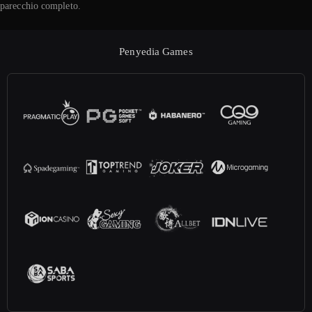
parecchio completo.
Penyedia Games