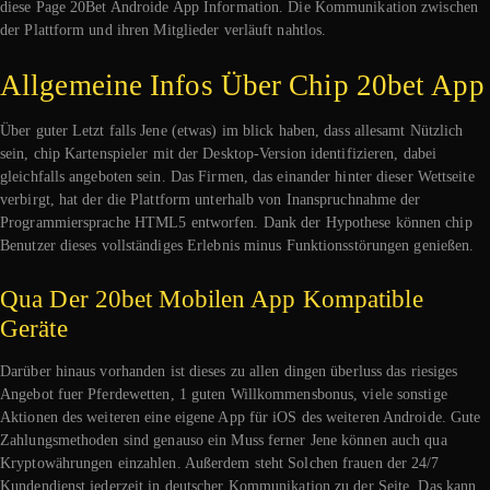
diese Page 20Bet Androide App Information. Die Kommunikation zwischen
der Plattform und ihren Mitglieder verläuft nahtlos.
Allgemeine Infos Über Chip 20bet App
Über guter Letzt falls Jene (etwas) im blick haben, dass allesamt Nützlich
sein, chip Kartenspieler mit der Desktop-Version identifizieren, dabei
gleichfalls angeboten sein. Das Firmen, das einander hinter dieser Wettseite
verbirgt, hat der die Plattform unterhalb von Inanspruchnahme der
Programmiersprache HTML5 entworfen. Dank der Hypothese können chip
Benutzer dieses vollständiges Erlebnis minus Funktionsstörungen genießen.
Qua Der 20bet Mobilen App Kompatible
Geräte
Darüber hinaus vorhanden ist dieses zu allen dingen überluss das riesiges
Angebot fuer Pferdewetten, 1 guten Willkommensbonus, viele sonstige
Aktionen des weiteren eine eigene App für iOS des weiteren Androide. Gute
Zahlungsmethoden sind genauso ein Muss ferner Jene können auch qua
Kryptowährungen einzahlen. Außerdem steht Solchen frauen der 24/7
Kundendienst jederzeit in deutscher Kommunikation zu der Seite. Das kann