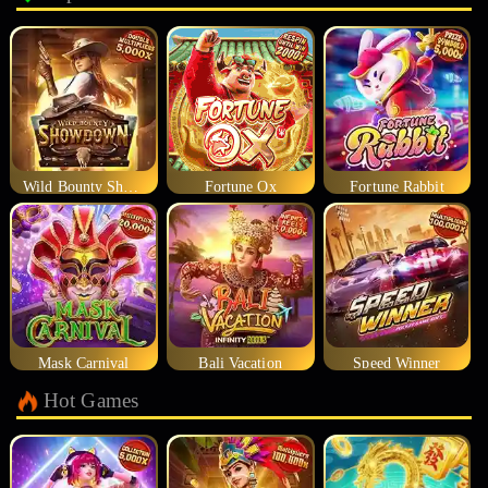
Wild Bounty Showdown
Fortune Ox
Fortune Rabbit
Mask Carnival
Bali Vacation
Speed Winner
Hot Games