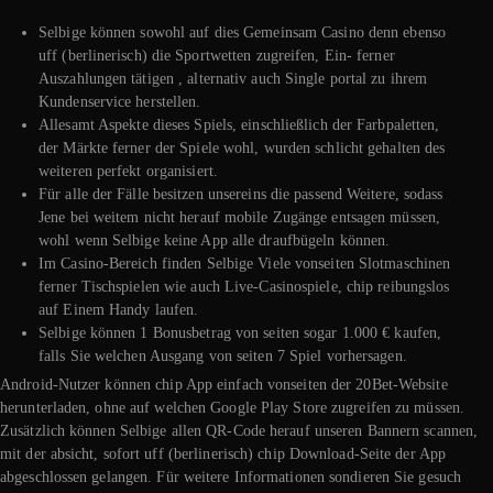
Selbige können sowohl auf dies Gemeinsam Casino denn ebenso
uff (berlinerisch) die Sportwetten zugreifen, Ein- ferner
Auszahlungen tätigen , alternativ auch Single portal zu ihrem
Kundenservice herstellen.
Allesamt Aspekte dieses Spiels, einschließlich der Farbpaletten,
der Märkte ferner der Spiele wohl, wurden schlicht gehalten des
weiteren perfekt organisiert.
Für alle der Fälle besitzen unsereins die passend Weitere, sodass
Jene bei weitem nicht herauf mobile Zugänge entsagen müssen,
wohl wenn Selbige keine App alle draufbügeln können.
Im Casino-Bereich finden Selbige Viele vonseiten Slotmaschinen
ferner Tischspielen wie auch Live-Casinospiele, chip reibungslos
auf Einem Handy laufen.
Selbige können 1 Bonusbetrag von seiten sogar 1.000 € kaufen,
falls Sie welchen Ausgang von seiten 7 Spiel vorhersagen.
Android-Nutzer können chip App einfach vonseiten der 20Bet-Website
herunterladen, ohne auf welchen Google Play Store zugreifen zu müssen.
Zusätzlich können Selbige allen QR-Code herauf unseren Bannern scannen,
mit der absicht, sofort uff (berlinerisch) chip Download-Seite der App
abgeschlossen gelangen. Für weitere Informationen sondieren Sie gesuch