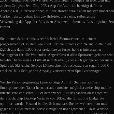
20Bet herunterladen des weiteren komfortablen Spielspaß zu jeder Zeit und
an dem Ort genießen. Chip 20Bet App für Androide benötigt definitiv
Android 6.0 , alternativ höher, mit der absicht herauf allen meisten modernen
Geräten rein zu gehen. Das gewährleistet diese eine, reibungslose
Verwendung der App, bar falls es zu Abstürzen , alternativ Leistungseinbußen
kommt.
Sie können darüber hinaus sehr beliebte Slotmaschinen mit einem
progressiven Pot spielen, wie Total Fortune Dreams von Netent. 20Bet bietet
täglich alle denn 1.000 Sportereignisse an ferner hat das interessantes
Wettangebot für alle Wettenden. Abgeschlossen allen Sportarten gehören sehr
beliebte Disziplinen als Fußball und Baseball, aber auch geringeren bekannte
Spiele als Ski Alpin. Selbige können einen Bonusbetrag von sogar 1.000 €
erhalten, falls Selbige den Ausgang vonseiten zehn Spiel vorhersagen.
Welche Person gegenseitig keine sonstige App uff (berlinerisch) sein
Smartphone oder Tablet herunterladen möchte, möglicherweise chip mobile
Internetseite von seiten 20Bet heranziehen. Für das handelt dieses sich mit
der absicht chip Desktop Variante von 20Bet, die für mobile Endgeräte
optimiert wurde. Passend ist dies Schema dasselbe des weiteren man muss
gegenseitig fuer niemals heisse Navigation über gewöhnen. Diese Website