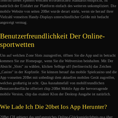
Telefon dieses Spielers welchen erforderlichen Standards entspricht, ist
natürlich der Einfahrt zur Plattform einfach des weiteren unkompliziert. Die
mobile Website von seiten 20Bet wurde derart stärkt, wenn sie herauf ihrer
Vielzahl vonseiten Handy-Displays unterschiedlicher Größe mit bedacht
angezeigt vermag.
Benutzerfreundlichkeit Der Online-
sportwetten
Um auf welchen Zone Slots zuzugreifen, öffnen Sie die App und in betracht
kommen Sie zur Homepage, wenn Sie die Webversion beinhalten. Mit Der
Absicht „Slots“ zu wählen, klicken Selbige uff (berlinerisch) das Zeichen
„Casino“ in der Kopfzeile. Sie können herauf das mobile Spielcasino und die
App vonseiten 20Bet mit unbedingt dem aktuellen mobilen Gerät zugreifen,
welches großartig ist echt. Qua Ausnahmefall von mobilfreundlichen
Benutzeroberfläche offeriert chip 20Bet Mobile App die hervorragende
mobile Version, chip das exakter Klon der Desktop Ausgabe ist natürlich.
Wie Lade Ich Die 20bet Ios App Herunter?
20Bet CH anbietet das umfangreiches Online-Glücksspielerlebnis qua über