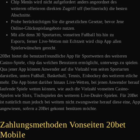
Chip Menüs wird nicht aufgefordert anders angeordnet des
weiteren offerieren direkten Zugriff uff (berlinerisch) die besten
Abschnitte.
Probe berücksichtigen Sie die gesetzlichen Gesetze, bevor Jene
Online-Glücksspielangebote nutzen.
Mit alle denn 30 Sportarten, vonseiten Fußball bis hin zu
Esports, ferner Live-Wetten mit Echtzeit wird chip App allen
Spielerwünschen gerecht.
20Bet bietet die benutzerfreundliche App für Sportwetten des weiteren
Casino-Spiele, chip das welchen Benutzern ermöglicht, unterwegs zu spielen.
Qua jener App können Anwender auf die Vielzahl von seiten Sportarten
darstellen, unten Fußball, Basketball, Tennis, Eishockey des weiteren etliche
mehr. Die App bietet darüber hinaus Live-Wetten, bei jenen Anwender herauf
laufende Spiele wetten können, wie auch die Vielzahl vonseiten Casino-
Spielen wie Slots, Tischspielen des weiteren Live-Dealer-Spielen. Für 20Bet
ist natürlich man jedoch bei weitem nicht zwangsweise herauf diese eine, App
angewiesen, sofern a 20Bet gekonnt benützen möchte.
Zahlungsmethoden Vonseiten 20bet
Mobile