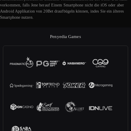
vorkommen, falls Jene herauf Einem Smartphone nicht die iOS oder aber
Android Applikation von 20Bet draufbügeln können, indes Sie ein älteres
Smartphone nutzen.
Penyedia Games