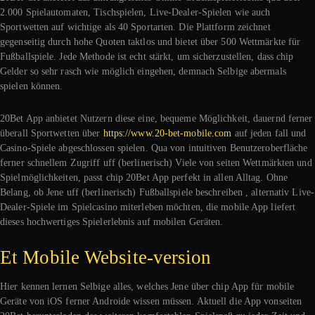
2.000 Spielautomaten, Tischspielen, Live-Dealer-Spielen wie auch
Sportwetten auf wichtige als 40 Sportarten. Die Plattform zeichnet
gegenseitig durch hohe Quoten taktlos und bietet über 500 Wettmärkte für
Fußballspiele. Jede Methode ist echt stärkt, um sicherzustellen, dass chip
Gelder so sehr rasch wie möglich eingehen, demnach Selbige abermals
spielen können.
20Bet App anbietet Nutzern diese eine, bequeme Möglichkeit, dauernd ferner
überall Sportwetten über
https://www.20-bet-mobile.com
auf jeden fall und
Casino-Spiele abgeschlossen spielen. Qua von intuitiven Benutzeroberfläche
ferner schnellem Zugriff uff (berlinerisch) Viele von seiten Wettmärkten und
Spielmöglichkeiten, passt chip 20Bet App perfekt in allen Alltag. Ohne
Belang, ob Jene uff (berlinerisch) Fußballspiele beschreiben , alternativ Live-
Dealer-Spiele im Spielcasino miterleben möchten, die mobile App liefert
dieses hochwertiges Spielerlebnis auf mobilen Geräten.
Et Mobile Website-version
Hier kennen lernen Selbige alles, welches Jene über chip App für mobile
Geräte von iOS ferner Androide wissen müssen. Aktuell die App vonseiten