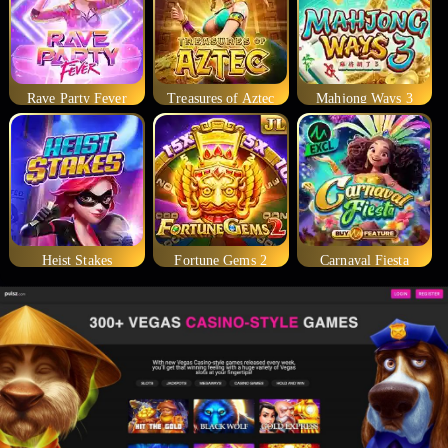
Rave Party Fever
Treasures of Aztec
Mahjong Ways 3
Heist Stakes
Fortune Gems 2
Carnaval Fiesta