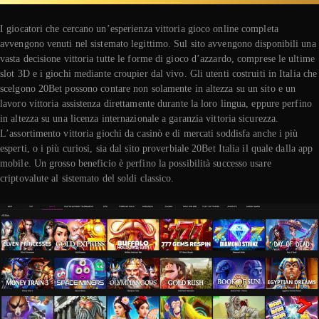
I giocatori che cercano un’esperienza vittoria gioco online completa
avvengono venuti nel sistemato legittimo. Sul sito avvengono disponibili una
vasta decisione vittoria tutte le forme di gioco d’azzardo, comprese le ultime
slot 3D e i giochi mediante croupier dal vivo. Gli utenti costruiti in Italia che
scelgono 20Bet possono contare non solamente in altezza su un sito e un
lavoro vittoria assistenza direttamente durante la loro lingua, eppure perfino
in altezza su una licenza internazionale a garanzia vittoria sicurezza.
L’assortimento vittoria giochi da casinò e di mercati soddisfa anche i più
esperti, o i più curiosi, sia dal sito proverbiale 20Bet Italia il quale dalla app
mobile. Un grosso beneficio è perfino la possibilità successo usare
criptovalute al sistemato del soldi classico.