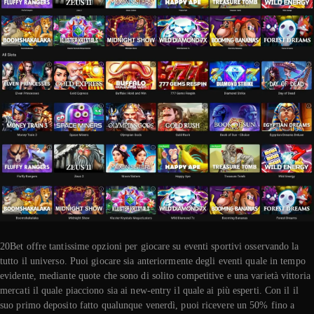
20Bet offre tantissime opzioni per giocare su eventi sportivi osservando la
tutto il universo. Puoi giocare sia anteriormente degli eventi quale in tempo
evidente, mediante quote che sono di solito competitive e una varietà vittoria
mercati il quale piacciono sia ai new-entry il quale ai più esperti. Con il il
suo primo deposito fatto qualunque venerdì, puoi ricevere un 50% fino a