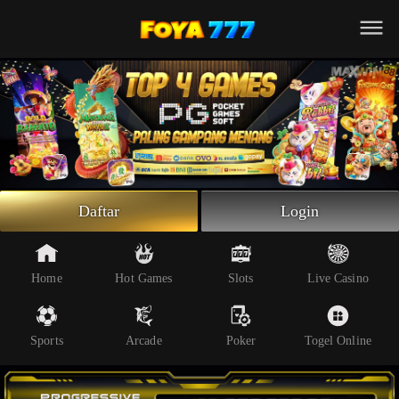
Beranda
Slot Online
Live Casino
Sportsbook
Arcade
Togel Online
Daftar
Login
Poker
Whatsapp
Home
Hot Games
Slots
Live Casino
Telegram
Sports
Arcade
Poker
Togel Online
Livechat