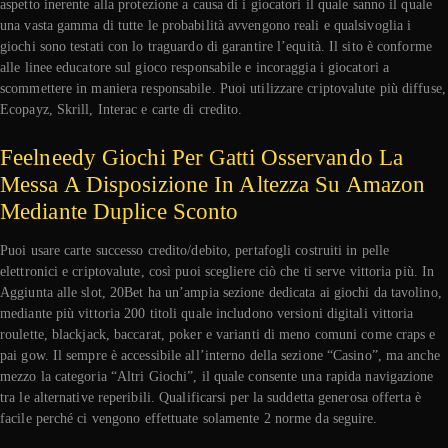
aspetto inerente alla protezione a causa di i giocatori il quale sanno il quale
una vasta gamma di tutte le probabilità avvengono reali e qualsivoglia i
giochi sono testati con lo traguardo di garantire l’equità. Il sito è conforme
alle linee educatore sul gioco responsabile e incoraggia i giocatori a
scommettere in maniera responsabile. Puoi utilizzare criptovalute più diffuse,
Ecopayz, Skrill, Interac e carte di credito.
Feelneedy Giochi Per Gatti Osservando La
Messa A Disposizione In Altezza Su Amazon
Mediante Duplice Sconto
Puoi usare carte successo credito/debito, pertafogli costruiti in pelle
elettronici e criptovalute, così puoi scegliere ciò che ti serve vittoria più. In
Aggiunta alle slot, 20Bet ha un’ampia sezione dedicata ai giochi da tavolino,
mediante più vittoria 200 titoli quale includono versioni digitali vittoria
roulette, blackjack, baccarat, poker e varianti di meno comuni come craps e
pai gow. Il sempre è accessibile all’interno della sezione “Casino”, ma anche
mezzo la categoria “Altri Giochi”, il quale consente una rapida navigazione
tra le alternative reperibili. Qualificarsi per la suddetta generosa offerta è
facile perché ci vengono effettuate solamente 2 norme da seguire.