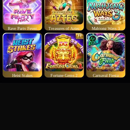
Rave Party Fever
Treasures of Aztec
Mahjong Ways 3
Heist Stakes
Fortune Gems 2
Carnaval Fiesta