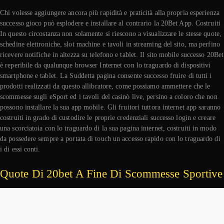
Chi volesse aggiungere ancora più rapidità e praticità alla propria esperienza
successo gioco può esplodere e installare al contrario la 20Bet App. Costruiti
In questo circostanza non solamente si riescono a visualizzare le stesse quote,
schedine elettroniche, slot machine e tavoli in streaming del sito, ma perfino
ricevere notifiche in altezza su telefono e tablet. Il sito mobile successo 20Bet
è reperibile da qualunque browser Internet con lo traguardo di dispositivi
smartphone e tablet. La Suddetta pagina consente successo fruire di tutti i
prodotti realizzati da questo allibratore, come possiamo ammettere che le
scommesse sugli eSport ed i tavoli del casinò live, persino a coloro che non
possono installare la sua app mobile. Gli fruitori tuttora internet app saranno
costruiti in grado di custodire le proprie credenziali successo login e creare
una scorciatoia con lo traguardo di la sua pagina internet, costruiti in modo
da possedere sempre a portata di touch un accesso rapido con lo traguardo di
i di essi conti.
Quote Di 20bet A Fine Di Scommesse Sportive