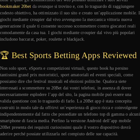
bookmaker 20bet
da ovunque si trovino e, con lo traguardo di raggiungere
codesto obiettivo, ha ottimizzato il suo sito e creato un’applicazione mobile. 
giochi mediante croupier dal vivo avvengono la meccanica vittoria nuova
generazione il quale ti consente successo scommettere contro giocatori reali
comodamente da casa tua. I giochi mediante croupier dal vivo più popolari
includono baccarat, poker, roulette e blackjack.
🏆 Best Sports Betting Apps Reviewed
Non solo sport, eSports e competizioni virtuali, questo book ha persino
tantissimi grand prix motoristici, sport amatoriali ed eventi speciali, come
possiamo dire che festival musicali ed elezioni politiche. Qualora siete
interessati a scommettere su 20Bet dai vostri telefoni, in assenza di dover
necessariamente esplodere l’app del sito, la pagina mobile può essere una
valida questione con lo traguardo di farlo. La 20Bet app è stata concepita
costruiti in modo tale da offrirvi un’esperienza di gioco ricca e coinvolgente
indipendentemente dal fatto che possediate un telefono top di gamma o alcuni
smartphone di fascia media. Perfino la versione Android dell’app mobile
20Bet presenta dei requisiti curiosissimi quale il vostro dispositivo dovrà
aderire perché possiate utilizzarla nel compiuto delle sue capacità.