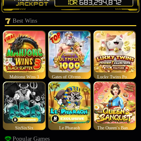
Best Wins
Mahjong Wins 3
Gates of Olympus 1000
Lucky Twins Power Clusters
SixSixSix
Le Pharaoh
The Queen's Banquet
Popular Games