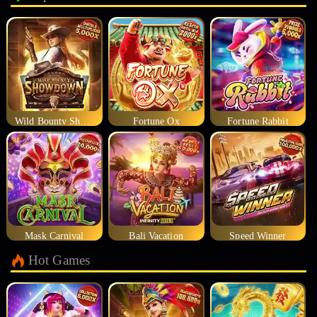
Wild Bounty Showdown
Fortune Ox
Fortune Rabbit
Mask Carnival
Bali Vacation
Speed Winner
Hot Games