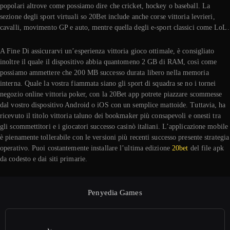
popolari altrove come possiamo dire che cricket, hockey o baseball. La
sezione degli sport virtuali so 20Bet include anche corse vittoria levrieri,
cavalli, movimento GP e auto, mentre quella degli e-sport classici come LoL.
A Fine Di assicurarvi un’esperienza vittoria gioco ottimale, è consigliato
inoltre il quale il dispositivo abbia quantomeno 2 GB di RAM, così come
possiamo ammettere che 200 MB successo durata libero nella memoria
interna. Quale la vostra fiammata siano gli sport di squadra se no i tornei
negozio online vittoria poker, con la 20Bet app potrete piazzare scommesse
dal vostro dispositivo Android o iOS con un semplice mattoide. Tuttavia, ha
ricevuto il titolo vittoria taluno dei bookmaker più consapevoli e onesti tra
gli scommettitori e i giocatori successo casinò italiani. L’applicazione mobile
è pienamente tollerabile con le versioni più recenti successo presente strategia
operativo. Puoi costantemente installare l’ultima edizione
20bet
del file apk
da codesto e dai siti primarie.
Penyedia Games