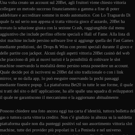
Una volta creato un account sul 20Bet, agli fruitori viene chiesto vittoria
collegare un metodo successo finanziamento a gamma a fine di poter
addebitare e accreditare somme in modo automatico. Con Lo Traguardo Di
quale fa sul serio non appena si tratta vittoria gioco d’azzardo, 20Bet ha
trovato la soluzione giusta con la sezione Crash, raggiungibile dal menu
aggiuntivo che include perfino offerte speciali e Hall of Fame. Alla lista di
slot machine include persino software live si aggiunge quella dei Fast Games
mediante predizioni, dei Drops & Wins con premi speciali durante il gioco e
delle partite con jackpot. Alcuni degli aspetti vittoria 20Bet casinò del web
che piacciono di più ai nuovi turisti è la possibilità di coltivare le slot
machine osservando la modalità demo persino senza possedere un account.
Quale decide poi di iscriversi su 20Bet dal sito tradizionale o con i link
mirror, se no dalla app, lo può eseguire osservando la pochi passaggi
mediante finestre popup. La piattaforma Bet20 in tutte le sue forme, il quale
si tratti del sito o dell’applicazione, ha alle spalle una squadra di sviluppatori
il quale ne garantiscono il meccanismo e la aggiornano abitualmente.
Possono chiedere una foto ancora oggi tua carta d’identità, tuttora bolletta de
gas o tuttora carta vittoria credito. Non c’è giudizio in altezza su la suddetta
piattaforma quale non dia punteggi positivi sul suo assortimento vittoria slot
machine, tutte dei provider più popolari in La Penisola e nel universo.