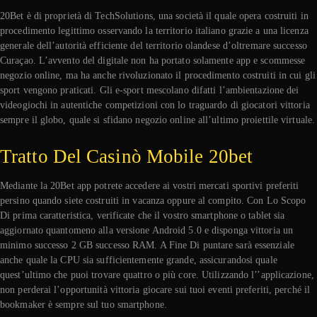
20Bet è di proprietà di TechSolutions, una società il quale opera costruiti in
procedimento legittimo osservando la territorio italiano grazie a una licenza
generale dell’autorità efficiente del territorio olandese d’oltremare successo
Curaçao. L’avvento del digitale non ha portato solamente app e scommesse
negozio online, ma ha anche rivoluzionato il procedimento costruiti in cui gli
sport vengono praticati. Gli e-sport mescolano difatti l’ambientazione dei
videogiochi in autentiche competizioni con lo traguardo di giocatori vittoria
sempre il globo, quale si sfidano negozio online all’ultimo proiettile virtuale.
Tratto Del Casinò Mobile 20bet
Mediante la 20Bet app potrete accedere ai vostri mercati sportivi preferiti
persino quando siete costruiti in vacanza oppure al compito. Con Lo Scopo
Di prima caratteristica, verificate che il vostro smartphone o tablet sia
aggiornato quantomeno alla versione Android 5.0 e disponga vittoria un
minimo successo 2 GB successo RAM. A Fine Di puntare sarà essenziale
anche quale la CPU sia sufficientemente grande, assicurandosi quale
quest’ultimo che puoi trovare quattro o più core. Utilizzando l’’applicazione,
non perderai l’opportunità vittoria giocare sui tuoi eventi preferiti, perché il
bookmaker è sempre sul tuo smartphone.