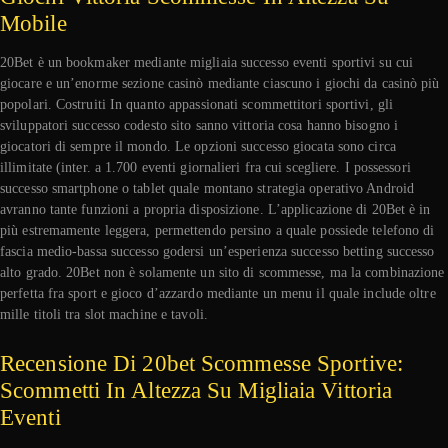
Mobile
20Bet è un bookmaker mediante migliaia successo eventi sportivi su cui
giocare e un’enorme sezione casinò mediante ciascuno i giochi da casinò più
popolari. Costruiti In quanto appassionati scommettitori sportivi, gli
sviluppatori successo codesto sito sanno vittoria cosa hanno bisogno i
giocatori di sempre il mondo. Le opzioni successo giocata sono circa
illimitate (inter. a 1.700 eventi giornalieri fra cui scegliere. I possessori
successo smartphone o tablet quale montano strategia operativo Android
avranno tante funzioni a propria disposizione. L’applicazione di 20Bet è in
più estremamente leggera, permettendo persino a quale possiede telefono di
fascia medio-bassa successo godersi un’esperienza successo betting successo
alto grado. 20Bet non è solamente un sito di scommesse, ma la combinazione
perfetta fra sport e gioco d’azzardo mediante un menu il quale include oltre
mille titoli tra slot machine e tavoli.
Recensione Di 20bet Scommesse Sportive:
Scommetti In Altezza Su Migliaia Vittoria
Eventi