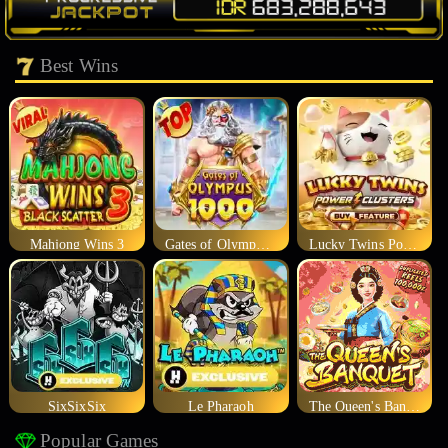
Best Wins
Mahjong Wins 3
Gates of Olympus 1000
Lucky Twins Power Clusters
SixSixSix
Le Pharaoh
The Queen's Banquet
Popular Games