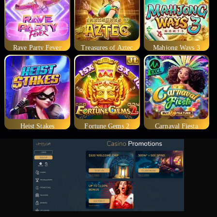
Rave Party Fever
Treasures of Aztec
Mahjong Ways 3
Heist Stakes
Fortune Gems 2
Carnaval Fiesta