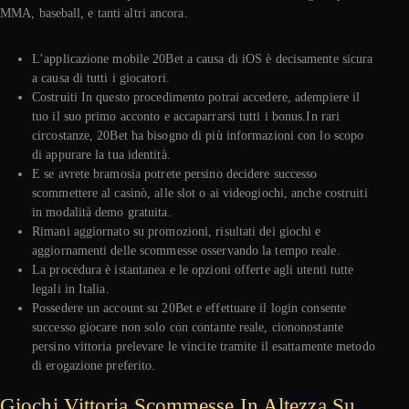
MMA, baseball, e tanti altri ancora.
L’applicazione mobile 20Bet a causa di iOS è decisamente sicura
a causa di tutti i giocatori.
Costruiti In questo procedimento potrai accedere, adempiere il
tuo il suo primo acconto e accaparrarsi tutti i bonus.In rari
circostanze, 20Bet ha bisogno di più informazioni con lo scopo
di appurare la tua identità.
E se avrete bramosia potrete persino decidere successo
scommettere al casinò, alle slot o ai videogiochi, anche costruiti
in modalità demo gratuita.
Rimani aggiornato su promozioni, risultati dei giochi e
aggiornamenti delle scommesse osservando la tempo reale.
La procedura è istantanea e le opzioni offerte agli utenti tutte
legali in Italia.
Possedere un account su 20Bet e effettuare il login consente
successo giocare non solo con contante reale, ciononostante
persino vittoria prelevare le vincite tramite il esattamente metodo
di erogazione preferito.
Giochi Vittoria Scommesse In Altezza Su