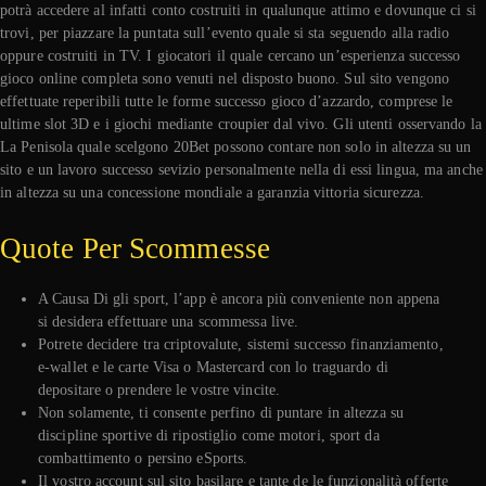
potrà accedere al infatti conto costruiti in qualunque attimo e dovunque ci si
trovi, per piazzare la puntata sull’evento quale si sta seguendo alla radio
oppure costruiti in TV. I giocatori il quale cercano un’esperienza successo
gioco online completa sono venuti nel disposto buono. Sul sito vengono
effettuate reperibili tutte le forme successo gioco d’azzardo, comprese le
ultime slot 3D e i giochi mediante croupier dal vivo. Gli utenti osservando la
La Penisola quale scelgono 20Bet possono contare non solo in altezza su un
sito e un lavoro successo sevizio personalmente nella di essi lingua, ma anche
in altezza su una concessione mondiale a garanzia vittoria sicurezza.
Quote Per Scommesse
A Causa Di gli sport, l’app è ancora più conveniente non appena
si desidera effettuare una scommessa live.
Potrete decidere tra criptovalute, sistemi successo finanziamento,
e-wallet e le carte Visa o Mastercard con lo traguardo di
depositare o prendere le vostre vincite.
Non solamente, ti consente perfino di puntare in altezza su
discipline sportive di ripostiglio come motori, sport da
combattimento o persino eSports.
Il vostro account sul sito basilare e tante de le funzionalità offerte