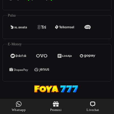
Pulsa
E-Money
©2025
Foya777
. All rights reserved | 18+
Whatsapp
Promosi
Livechat