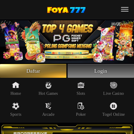
Beranda
Slot Online
Live Casino
Sportsbook
Arcade
Togel Online
Daftar
Login
Poker
Whatsapp
Home
Hot Games
Slots
Live Casino
Telegram
Sports
Arcade
Poker
Togel Online
Livechat