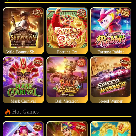
Wild Bounty Showdown
Fortune Ox
Fortune Rabbit
Mask Carnival
Bali Vacation
Speed Winner
Hot Games