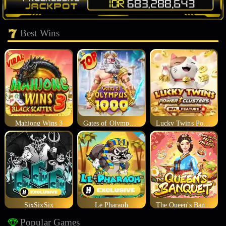
Best Wins
Mahjong Wins 3
Gates of Olympus 1000
Lucky Twins Power Clusters
SixSixSix
Le Pharaoh
The Queen's Banquet
Popular Games