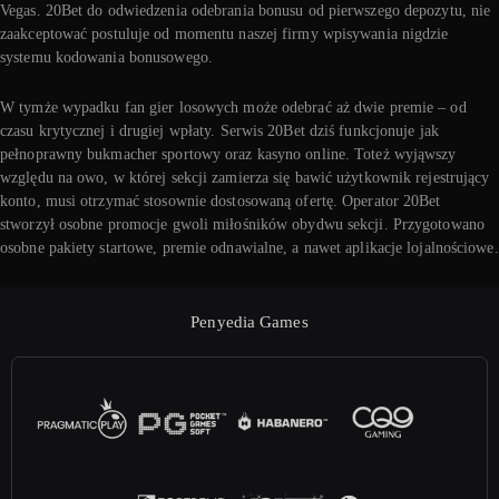
Vegas. 20Bet do odwiedzenia odebrania bonusu od pierwszego depozytu, nie
zaakceptować postuluje od momentu naszej firmy wpisywania nigdzie
systemu kodowania bonusowego.
W tymże wypadku fan gier losowych może odebrać aż dwie premie – od
czasu krytycznej i drugiej wpłaty. Serwis 20Bet dziś funkcjonuje jak
pełnoprawny bukmacher sportowy oraz kasyno online. Toteż wyjąwszy
względu na owo, w której sekcji zamierza się bawić użytkownik rejestrujący
konto, musi otrzymać stosownie dostosowaną ofertę. Operator 20Bet
stworzył osobne promocje gwoli miłośników obydwu sekcji. Przygotowano
osobne pakiety startowe, premie odnawialne, a nawet aplikacje lojalnościowe.
Penyedia Games