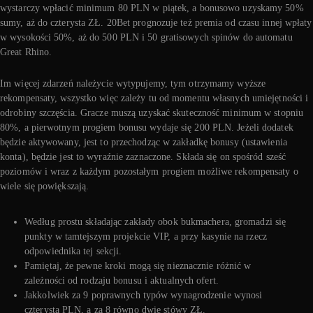
wystarczy wpłacić minimum 80 PLN w piątek, a bonusowo uzyskamy 50%
sumy, aż do czterysta ZŁ. 20Bet prognozuje też premia od czasu innej wpłaty
w wysokości 50%, aż do 500 PLN i 50 gratisowych spinów do automatu
Great Rhino.
Im więcej zdarzeń należycie wytypujemy, tym otrzymamy wyższe
rekompensaty, wszystko więc zależy tu od momentu własnych umiejętności i
odrobiny szczęścia. Gracze muszą uzyskać skuteczność minimum w stopniu
80%, a pierwotnym progiem bonusu wydaje się 200 PLN. Jeżeli dodatek
będzie aktywowany, jest to przechodząc w zakładkę bonusy (ustawienia
konta), będzie jest to wyraźnie zaznaczone. Składa się on spośród sześć
poziomów i wraz z każdym pozostałym progiem możliwe rekompensaty o
wiele się powiększają.
Według prostu składając zakłady obok bukmachera, gromadzi się
punkty w tamtejszym projekcie VIP, a przy kasynie na rzecz
odpowiednika tej sekcji.
Pamiętaj, że pewne kroki mogą się nieznacznie różnić w
zależności od rodzaju bonusu i aktualnych ofert.
Jakkolwiek za 9 poprawnych typów wynagrodzenie wynosi
czterysta PLN, a za 8 równo dwie stówy ZŁ.