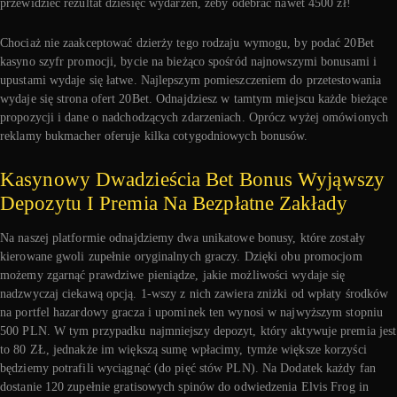
przewidzieć rezultat dziesięć wydarzeń, żeby odebrać nawet 4500 zł!
Chociaż nie zaakceptować dzierży tego rodzaju wymogu, by podać 20Bet
kasyno szyfr promocji, bycie na bieżąco spośród najnowszymi bonusami i
upustami wydaje się łatwe. Najlepszym pomieszczeniem do przetestowania
wydaje się strona ofert 20Bet. Odnajdziesz w tamtym miejscu każde bieżące
propozycji i dane o nadchodzących zdarzeniach. Oprócz wyżej omówionych
reklamy bukmacher oferuje kilka cotygodniowych bonusów.
Kasynowy Dwadzieścia Bet Bonus Wyjąwszy
Depozytu I Premia Na Bezpłatne Zakłady
Na naszej platformie odnajdziemy dwa unikatowe bonusy, które zostały
kierowane gwoli zupełnie oryginalnych graczy. Dzięki obu promocjom
możemy zgarnąć prawdziwe pieniądze, jakie możliwości wydaje się
nadzwyczaj ciekawą opcją. 1-wszy z nich zawiera zniżki od wpłaty środków
na portfel hazardowy gracza i upominek ten wynosi w najwyższym stopniu
500 PLN. W tym przypadku najmniejszy depozyt, który aktywuje premia jest
to 80 ZŁ, jednakże im większą sumę wpłacimy, tymże większe korzyści
będziemy potrafili wyciągnąć (do pięć stów PLN). Na Dodatek każdy fan
dostanie 120 zupełnie gratisowych spinów do odwiedzenia Elvis Frog in