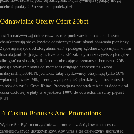
poziomów, które są poza tej zasięgiem. Najaktywniejsi typujący mogą
odebrać punkty CP o wartości poniekąd zł.
Odnawialne Oferty Ofert 20bet
Jest To nadzwyczaj dobre rozwiązanie, ponieważ bukmacher i kasyno
charakteryzują się całkowicie odmiennymi warunkami obracania pieniędzy.
Zapoznaj się spośród „Regulaminem” i postępuj zgodnie z opisanymi w nim
instrukcjami. Najczęściej należy postawić zakłady na rzeczywiste pieniądze
albo grać na slotach, kilkukrotnie obracając otrzymanym bonusem. 20Bet
podaje również premia od momentu drugiego depozytu na kwotę
maksymalną 500PLN, jednakże tutaj użytkownicy otrzymują tylko 50%
wpłaconej kwoty. Miłą premią wydaje się też pięćdziesięciu bezpłatnych
spinów do tytułu Great Rhino. Promocja na początek mieści tu dodatek od
czasu czołowej wpłaty w wysokości 100% do odwiedzenia sumy pięćset
PLN.
Et Casino Bonuses And Promotions
Wydaje Się Być to cotygodniowa promocja zadedykowana na rzecz
zarejestrowanych użytkowników. Aby wraz z tej dziewczyny skorzystać,