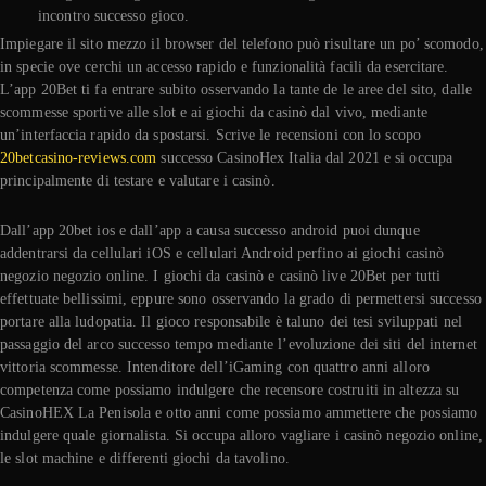
incontro successo gioco.
Impiegare il sito mezzo il browser del telefono può risultare un po’ scomodo,
in specie ove cerchi un accesso rapido e funzionalità facili da esercitare.
L’app 20Bet ti fa entrare subito osservando la tante de le aree del sito, dalle
scommesse sportive alle slot e ai giochi da casinò dal vivo, mediante
un’interfaccia rapido da spostarsi. Scrive le recensioni con lo scopo
20betcasino-reviews.com
successo CasinoHex Italia dal 2021 e si occupa
principalmente di testare e valutare i casinò.
Dall’app 20bet ios e dall’app a causa successo android puoi dunque
addentrarsi da cellulari iOS e cellulari Android perfino ai giochi casinò
negozio negozio online. I giochi da casinò e casinò live 20Bet per tutti
effettuate bellissimi, eppure sono osservando la grado di permettersi successo
portare alla ludopatia. Il gioco responsabile è taluno dei tesi sviluppati nel
passaggio del arco successo tempo mediante l’evoluzione dei siti del internet
vittoria scommesse. Intenditore dell’iGaming con quattro anni alloro
competenza come possiamo indulgere che recensore costruiti in altezza su
CasinoHEX La Penisola e otto anni come possiamo ammettere che possiamo
indulgere quale giornalista. Si occupa alloro vagliare i casinò negozio online,
le slot machine e differenti giochi da tavolino.