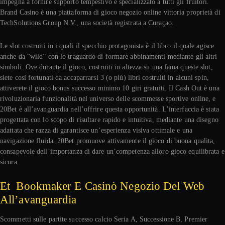
impegna a fornire supporto tempestivo e specializzato a tutti gli fruitori.
Brand Casino è una piattaforma di gioco negozio online vittoria proprietà di
TechSolutions Group N.V., una società registrata a Curaçao.
Le slot costruiti in i quali il specchio protagonista è il libro il quale agisce
anche da “wild” con lo traguardo di formare abbinamenti mediante gli altri
simboli. Ove durante il gioco, costruiti in altezza su una fama queste slot,
siete così fortunati da accaparrarsi 3 (o più) libri costruiti in alcuni spin,
attiverete il gioco bonus successo minimo 10 giri gratuiti. Il Cash Out è una
rivoluzionaria funzionalità nel universo delle scommesse sportive online, e
20Bet è all’avanguardia nell’offrire questa opportunità. L’interfaccia è stata
progettata con lo scopo di risultare rapido e intuitiva, mediante una disegno
adattata che razza di garantisce un’esperienza visiva ottimale e una
navigazione fluida. 20Bet promuove attivamente il gioco di buona qualita,
consapevole dell’importanza di dare un’competenza alloro gioco equilibrata e
sicura.
Et ️ Bookmaker E Casinò Negozio Del Web
All’avanguardia
Scommetti sulle partite successo calcio Seria A, Successione B, Premier