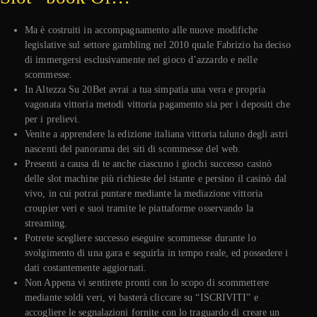
Ma è costruiti in accompagnamento alle nuove modifiche
legislative sul settore gambling nel 2010 quale Fabrizio ha deciso
di immergersi esclusivamente nel gioco d’azzardo e nelle
scommesse.
In Altezza Su 20Bet avrai a tua simpatia una vera e propria
vagonata vittoria metodi vittoria pagamento sia per i depositi che
per i prelievi.
Venite a apprendere la edizione italiana vittoria taluno degli astri
nascenti del panorama dei siti di scommesse del web.
Presenti a causa di te anche ciascuno i giochi successo casinò
delle slot machine più richieste del istante e persino il casinò dal
vivo, in cui potrai puntare mediante la mediazione vittoria
croupier veri e suoi tramite le piattaforme osservando la
streaming.
Potrete scegliere successo eseguire scommesse durante lo
svolgimento di una gara e seguirla in tempo reale, ed possedere i
dati costantemente aggiornati.
Non Appena vi sentirete pronti con lo scopo di scommettere
mediante soldi veri, vi basterà cliccare su “ISCRIVITI” e
accogliere le segnalazioni fornite con lo traguardo di creare un