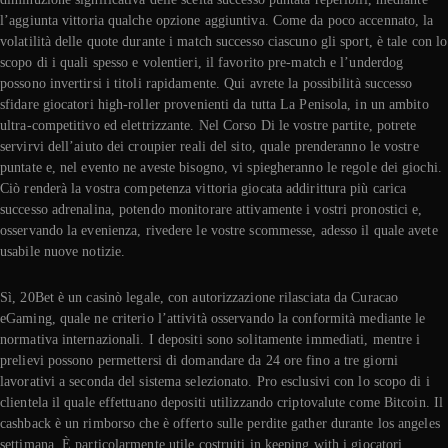
l’aggiunta vittoria qualche opzione aggiuntiva. Come da poco accennato, la
volatilità delle quote durante i match successo ciascuno gli sport, è tale con lo
scopo di i quali spesso e volentieri, il favorito pre-match e l’underdog
possono invertirsi i titoli rapidamente. Qui avrete la possibilità successo
sfidare giocatori high-roller provenienti da tutta La Penisola, in un ambito
ultra-competitivo ed elettrizzante. Nel Corso Di le vostre partite, potrete
servirvi dell’aiuto dei croupier reali del sito, quale prenderanno le vostre
puntate e, nel evento ne aveste bisogno, vi spiegheranno le regole dei giochi.
Ciò renderà la vostra competenza vittoria giocata addirittura più carica
successo adrenalina, potendo monitorare attivamente i vostri pronostici e,
osservando la evenienza, rivedere le vostre scommesse, adesso il quale avete
usabile nuove notizie.
Sì, 20Bet è un casinò legale, con autorizzazione rilasciata da Curacao
eGaming, quale ne criterio l’attività osservando la conformità mediante le
normativa internazionali. I depositi sono solitamente immediati, mentre i
prelievi possono permettersi di domandare da 24 ore fino a tre giorni
lavorativi a seconda del sistema selezionato. Pro esclusivi con lo scopo di i
clientela il quale effettuano depositi utilizzando criptovalute come Bitcoin. Il
cashback è un rimborso che è offerto sulle perdite gather durante los angeles
settimana. È particolarmente utile costruiti in keeping with i giocatori