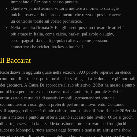
immediato all’azione successo puntata.
Queste vi permetteranno vittoria mettere a momento strategie
uniche, osservando la procedimento che razza di possiate avere
un controllo totale sul vostro pronostico.
Nella raccolta firmata 20Bet gli utenti possono trovare le attività
più amate in Italia, come calcio, basket, pallavolo o rugby,
accompagnati da quelli popolari altrove come possiamo
ammettere che cricket, hockey o baseball.
Il Baccarat
Ricordatevi in aggiunta quale nella sezione FAQ potrete reperire un elenco
compiuto di tutte le risposte fornite dai suoi agenti alle domande più normali
dei giocatori. A Causa Di approdare il suo obiettivo, 20Bet ha messo a punto
un’offerta per sport e casinò davvero allettante. Sì, il portale 20Bet è
ottimizzato a causa di i dispositivi mobili, permettendovi vittoria
scommettere ai vostri giochi preferiti perfino in movimento. Contando
sull’appoggio di società di tale calibro, non stupisce il fatto il quale 20Bet sia
fine a mettere a punto un’offerta casinò successo tale livello. Oltre ai giochi
di carte, osservando la la suddetta sezione potrete trovare perfino giochi
successo Monopoli, ruote ancora oggi fortuna e tantissimi altri game show,
perfetti a causa di non appena volete godervi una cosa vittoria più rilassante.