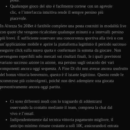
posta.
Qualunque gioco del sito è facilmente cortese con un agevole
clic, e l’interfaccia intuitiva rende il sempre persino più
piacevole.
In Altezza Su 20Bet è fattibile compiere una posta costruiti in modalità live
con quote che vengono ricalcolate qualunque minuto o a intervalli persino
più brevi. È sufficiente osservare una concorrenza sportiva alla tivù o con
un’applicazione mobile e aprire la piattaforma legittimo il periodo successo
eseguire click sulla nuova quota e confermare la somma da giocare. Non
avvengono reperibili solo mercati sui risultati finali, le i quali previsioni
variano successo azione in azione, ma persino sugli ostacolo dei vari
componenti ancora oggi sequenza. A Fine Di chi non avesse ancora usufruito
del bonus vittoria benvenuto, questo è il istante legittimo. Questo rende le
scommesse più coinvolgenti, poiché non devi adempiere una giocata
preventivamente ancora oggi partita.
Ci sono differenti modi con lo traguardo di addentrarsi
osservando la contatto mediante il team, compresa la chat dal
vivo e l’email.
Indipendentemente dal tecnica vittoria pagamento migliore, il
anticipo minimo rimane costante a soli 10€, assicurandoti entrata