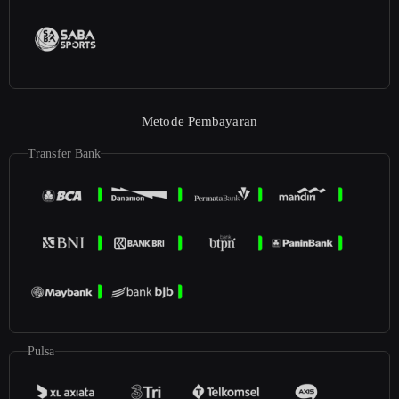
Metode Pembayaran
Transfer Bank
Pulsa