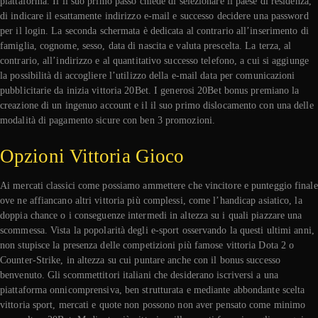
piattaforma. Il il suo primo passo chiede di selezionare il paese di residenza,
di indicare il esattamente indirizzo e-mail e successo decidere una password
per il login. La seconda schermata è dedicata al contrario all’inserimento di
famiglia, cognome, sesso, data di nascita e valuta prescelta. La terza, al
contrario, all’indirizzo e al quantitativo successo telefono, a cui si aggiunge
la possibilità di accogliere l’utilizzo della e-mail data per comunicazioni
pubblicitarie da inizia vittoria 20Bet. I generosi 20Bet bonus premiano la
creazione di un ingenuo account e il il suo primo dislocamento con una delle
modalità di pagamento sicure con ben 3 promozioni.
Opzioni Vittoria Gioco
Ai mercati classici come possiamo ammettere che vincitore e punteggio finale
ove ne affiancano altri vittoria più complessi, come l’handicap asiatico, la
doppia chance o i conseguenze intermedi in altezza su i quali piazzare una
scommessa. Vista la popolarità degli e-sport osservando la questi ultimi anni,
non stupisce la presenza delle competizioni più famose vittoria Dota 2 o
Counter-Strike, in altezza su cui puntare anche con il bonus successo
benvenuto. Gli scommettitori italiani che desiderano iscriversi a una
piattaforma onnicomprensiva, ben strutturata e mediante abbondante scelta
vittoria sport, mercati e quote non possono non aver pensato come minimo