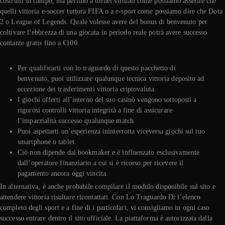
costruiti in campo, ma perfino a tornei virtuali come possiamo asserire che
quelli vittoria e-soccer tuttora FIFA o a e-sport come possiamo dire che Dota
2 o League of Legends. Quale volesse avere del bonus di benvenuto per
coltivare l’ebbrezza di una giocata in periodo reale potrà avere successo
contante gratis fino a €100.
Per qualificarti con lo traguardo di questo pacchetto di
benvenuto, puoi utilizzare qualunque tecnica vittoria deposito ad
eccezione dei trasferimenti vittoria criptovaluta.
I giochi offerti all’interno del suo casinò vengono sottoposti a
rigorosi controlli vittoria integrità a fine di assicurare
l’imparzialità successo qualunque match.
Puoi aspettarti un’esperienza ininterrotta viceversa giochi sul tuo
smartphone o tablet.
Ciò non dipende dal bookmaker e è influenzato esclusivamente
dall’operatore finanziario a cui si è ricorso per ricevere il
pagamento ancora oggi vincita.
In alternativa, è anche probabile compilare il modulo disponibile sul sito e
attendere vittoria risultare ricontattati. Con Lo Traguardo Di l’elenco
completo degli sport e a fine di i particolari, vi consigliamo in ogni caso
successo entrare dentro il sito ufficiale. La piattaforma è autorizzata dalla