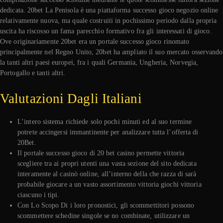
dedicata. 20bet La Penisola è una piattaforma successo gioco negozio online
relativamente nuova, ma quale costruiti in pochissimo periodo dalla propria
uscita ha riscosso un fama parecchio formativo fra gli interessati di gioco.
Ove originariamente 20bet era un portale successo gioco rinomato
principalmente nel Regno Unito, 20bet ha ampliato il suo mercato osservando
la tanti altri paesi europei, fra i quali Germania, Ungheria, Norvegia,
Portogallo e tanti altri.
Valutazioni Dagli Italiani
L’intero sistema richiede solo pochi minuti ed al suo termine
potrete accingersi immantinente per analizzare tutta l’offerta di
20Bet.
Il portale successo gioco di 20 bet casino permette vittoria
scegliere tra ai propri utenti una vasta sezione del sito dedicata
interamente al casinò online, all’interno della che razza di sarà
probabile giocare a un vasto assortimento vittoria giochi vittoria
ciascuno i tipi.
Con Lo Scopo Di i loro pronostici, gli scommettitori possono
scommettere schedine singole se no combinate, utilizzare un