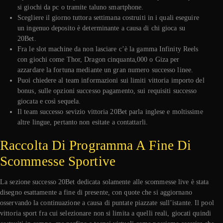
si giochi da pc o tramite taluno smartphone.
Scegliere il giorno tuttora settimana costruiti in i quali eseguire
un ingenuo deposito è determinante a causa di chi gioca su
20Bet.
Fra le slot machine da non lasciare c’è la gamma Infinity Reels
con giochi come Thor, Dragon cinquanta,000 o Giza per
azzardare la fortuna mediante un gran numero successo linee.
Puoi chiedere al team informazioni sui limiti vittoria importo del
bonus, sulle opzioni successo pagamento, sui requisiti successo
giocata e così sequela.
Il team successo sevizio vittoria 20Bet parla inglese e moltissime
altre lingue, pertanto non esitate a contattarli.
Raccolta Di Programma A Fine Di
Scommesse Sportive
La sezione successo 20Bet dedicata solamente alle scommesse live è stata
disegno esattamente a fine di presente, con quote che si aggiornano
osservando la continuazione a causa di puntate piazzate sull’istante. Il pool
vittoria sport fra cui selezionare non si limita a quelli reali, giocati quindi