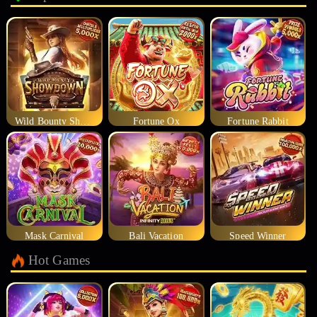
Wild Bounty Showdown
Fortune Ox
Fortune Rabbit
Mask Carnival
Bali Vacation
Speed Winner
Hot Games