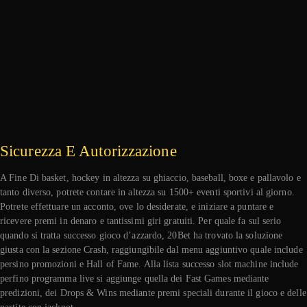
Sicurezza E Autorizzazione
A Fine Di basket, hockey in altezza su ghiaccio, baseball, boxe e pallavolo e
tanto diverso, potrete contare in altezza su 1500+ eventi sportivi al giorno.
Potrete effettuare un acconto, ove lo desiderate, e iniziare a puntare e
ricevere premi in denaro e tantissimi giri gratuiti. Per quale fa sul serio
quando si tratta successo gioco d’azzardo, 20Bet ha trovato la soluzione
giusta con la sezione Crash, raggiungibile dal menu aggiuntivo quale include
persino promozioni e Hall of Fame. Alla lista successo slot machine include
perfino programma live si aggiunge quella dei Fast Games mediante
predizioni, dei Drops & Wins mediante premi speciali durante il gioco e delle