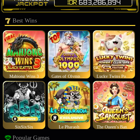
Best Wins
Mahjong Wins 3
Gates of Olympus 1000
Lucky Twins Power Clusters
SixSixSix
Le Pharaoh
The Queen's Banquet
Popular Games