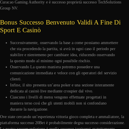
Curacao Gaming Authority e è successo proprietà successo TechSolutions
Group NV.
Bonus Successo Benvenuto Validi A Fine Di
Sport E Casinò
Successivamente, osservando la base a come possiamo ammettere
che sta procedendo la partita, si avrà in ogni caso il periodo per
stabilire e nientemeno per cambiare idea, riducendo osservando
la questo modo al minimo ogni possibile rischio.
Osservando La questo maniera potremo possedere una
comunicazione immediata e veloce con gli operatori del servizio
clienti.
Infine, il sito presenta un’area poker e una sezione interamente
dedicata al casinò live mediante croupier dal vivo.
Ciascuno i livelli di menu vengono effettuate progettati in
maniera terso così che gli utenti mobili non si confondano
durante la navigazione.
Ove state cercando un’esperienza vittoria gioco completa e ammaliatore, la
piattaforma successo 20Bet è probabilmente degna successo considerazione.
La nostra raccomandazione è quella successo iscrivervi gratuitamente