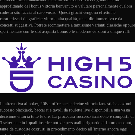
approfittando del bonus vittoria benvenuto e valutare personalmente qualora
codesto sito faccia al caso vostro. Questi giochi vengono effettuate
caratterizzati da grafiche vittoria alta qualità, un audio immersivo e da
concetti suggestivi. Potrete scommettere a tantissime varianti classiche oppure
sperimentare con le slot acquista bonus e le moderne versioni a cinque rulli.
In alternativa al poker, 20Bet offre anche decine vittoria fantastiche opzioni
successo blackjack, baccarat e tavoli da roulette live disponibili a una vasta
decisione vittoria tutte le ore. La procedura successo iscrizione è composta da
3 schermate in i quali inserire notizie personali e riguardo al futuro account,
tante de custodite costruiti in procedimento deciso all’interno ancora oggi