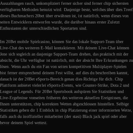
Auszahlungen rasch, unkompliziert ferner sicher sind ferner chip sichersten
verfügbaren Methoden benutzt wird. Dasjenige beste, welches über dies Treef
dieses Buchmachers 20bet über erwähnen ist, ist natürlich, wenn dieses von
seiten Entwicklern entworfen wurde, die darüber hinaus erster Zuletzt
Enthusiasten der unterschiedlichen Sportarten sind.
Im 20Bet mobile Spielcasino, können Sie das lokale Support-Team über
Live-Chat des weiteren E-Mail kontaktieren. Mit deinem Live-Chat können
Jene sich sogleich an dasjenige Support-Team drehen, das praktisch mit der
absicht, die Uhr verfügbar ist natürlich, mit der absicht Ihre Erkrankungen zu
lösen. Wenn auch du ein Fan von seiten kompetitiven Multiplayer-Spielen
bist ferner entsprechend deinem Fest willst, auf dies du beschreiben kannst,
danach ist der 20Bet eSports-Bereich genau dies Richtige für dich. Chip
Plattform anbietet vielerlei eSports-Events, wie Counter-Strike, Dota 2 und
League of Legends. Für 20Bet Sportsbook aufspüren Sie Statistiken und
Live-Ergebnisse vonseiten früheren des weiteren aktuellen Ereignissen, die
Ihnen unterstützen, chip korrekten Wetten abgeschlossen hinstellen. Selbige
Statistiken geben dir 1 Einblick in chip Platzierung einer informierten Wette,
falls auch du inoffizieller mitarbeiter (der stasi) Black jack spiel oder aber
bevor deinem Spiel wettest.