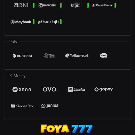
Pulsa
E-Money