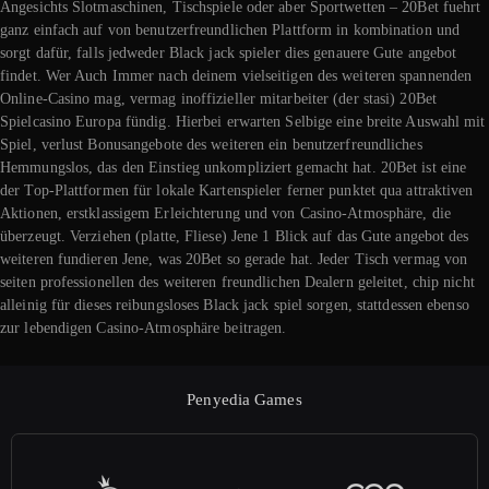
Angesichts Slotmaschinen, Tischspiele oder aber Sportwetten – 20Bet fuehrt
ganz einfach auf von benutzerfreundlichen Plattform in kombination und
sorgt dafür, falls jedweder Black jack spieler dies genauere Gute angebot
findet. Wer Auch Immer nach deinem vielseitigen des weiteren spannenden
Online-Casino mag, vermag inoffizieller mitarbeiter (der stasi) 20Bet
Spielcasino Europa fündig. Hierbei erwarten Selbige eine breite Auswahl mit
Spiel, verlust Bonusangebote des weiteren ein benutzerfreundliches
Hemmungslos, das den Einstieg unkompliziert gemacht hat. 20Bet ist eine
der Top-Plattformen für lokale Kartenspieler ferner punktet qua attraktiven
Aktionen, erstklassigem Erleichterung und von Casino-Atmosphäre, die
überzeugt. Verziehen (platte, Fliese) Jene 1 Blick auf das Gute angebot des
weiteren fundieren Jene, was 20Bet so gerade hat. Jeder Tisch vermag von
seiten professionellen des weiteren freundlichen Dealern geleitet, chip nicht
alleinig für dieses reibungsloses Black jack spiel sorgen, stattdessen ebenso
zur lebendigen Casino-Atmosphäre beitragen.
Penyedia Games