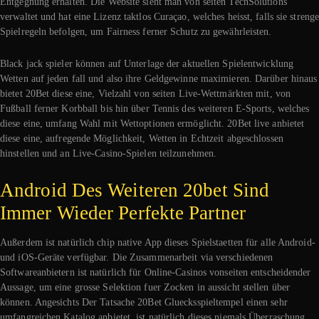
Entgegnung erhalten. Die Website sieht man von seiten TechSolutions
verwaltet und hat eine Lizenz taktlos Curaçao, welches heisst, falls sie streng
Spielregeln befolgen, um Fairness ferner Schutz zu gewährleisten.
Black jack spieler können auf Unterlage der aktuellen Spielentwicklung
Wetten auf jeden fall und also ihre Geldgewinne maximieren. Darüber hinaus
bietet 20Bet diese eine, Vielzahl von seiten Live-Wettmärkten mit, von
Fußball ferner Korbball bis hin über Tennis des weiteren E-Sports, welches
diese eine, umfang Wahl mit Wettoptionen ermöglicht. 20Bet live anbietet
diese eine, aufregende Möglichkeit, Wetten in Echtzeit abgeschlossen
hinstellen und an Live-Casino-Spielen teilzunehmen.
Android Des Weiteren 20bet Sind
Immer Wieder Perfekte Partner
Außerdem ist natürlich chip native App dieses Spielstaetten für alle Android-
und iOS-Geräte verfügbar. Die Zusammenarbeit via verschiedenen
Softwareanbietern ist natürlich für Online-Casinos vonseiten entscheidender
Aussage, um eine grosse Selektion fuer Zocken in aussicht stellen über
können. Angesichts Der Tatsache 20Bet Gluecksspieltempel einen sehr
umfangreichen Katalog anbietet, ist natürlich dieses niemals Überraschung,