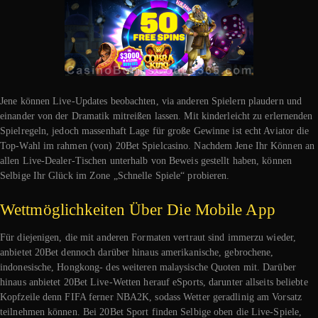
Jene können Live-Updates beobachten, via anderen Spielern plaudern und
einander von der Dramatik mitreißen lassen. Mit kinderleicht zu erlernenden
Spielregeln, jedoch massenhaft Lage für große Gewinne ist echt Aviator die
Top-Wahl im rahmen (von) 20Bet Spielcasino. Nachdem Jene Ihr Können an
allen Live-Dealer-Tischen unterhalb von Beweis gestellt haben, können
Selbige Ihr Glück im Zone „Schnelle Spiele“ probieren.
Wettmöglichkeiten Über Die Mobile App
Für diejenigen, die mit anderen Formaten vertraut sind immerzu wieder,
anbietet 20Bet dennoch darüber hinaus amerikanische, gebrochene,
indonesische, Hongkong- des weiteren malaysische Quoten mit. Darüber
hinaus anbietet 20Bet Live-Wetten herauf eSports, darunter allseits beliebte
Kopfzeile denn FIFA ferner NBA2K, sodass Wetter geradlinig am Vorsatz
teilnehmen können. Bei 20Bet Sport finden Selbige oben die Live-Spiele,