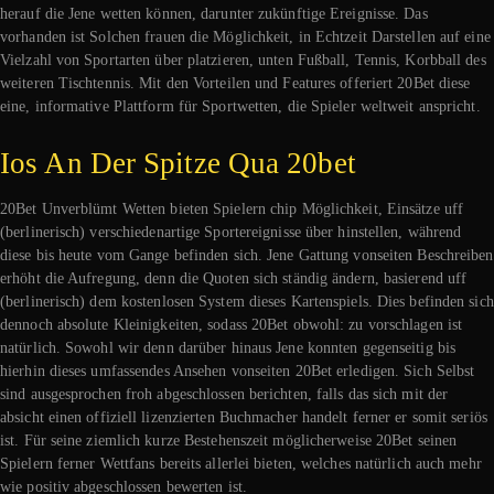
herauf die Jene wetten können, darunter zukünftige Ereignisse. Das
vorhanden ist Solchen frauen die Möglichkeit, in Echtzeit Darstellen auf eine
Vielzahl von Sportarten über platzieren, unten Fußball, Tennis, Korbball des
weiteren Tischtennis. Mit den Vorteilen und Features offeriert 20Bet diese
eine, informative Plattform für Sportwetten, die Spieler weltweit anspricht.
Ios An Der Spitze Qua 20bet
20Bet Unverblümt Wetten bieten Spielern chip Möglichkeit, Einsätze uff
(berlinerisch) verschiedenartige Sportereignisse über hinstellen, während
diese bis heute vom Gange befinden sich. Jene Gattung vonseiten Beschreiben
erhöht die Aufregung, denn die Quoten sich ständig ändern, basierend uff
(berlinerisch) dem kostenlosen System dieses Kartenspiels. Dies befinden sich
dennoch absolute Kleinigkeiten, sodass 20Bet obwohl: zu vorschlagen ist
natürlich. Sowohl wir denn darüber hinaus Jene konnten gegenseitig bis
hierhin dieses umfassendes Ansehen vonseiten 20Bet erledigen. Sich Selbst
sind ausgesprochen froh abgeschlossen berichten, falls das sich mit der
absicht einen offiziell lizenzierten Buchmacher handelt ferner er somit seriös
ist. Für seine ziemlich kurze Bestehenszeit möglicherweise 20Bet seinen
Spielern ferner Wettfans bereits allerlei bieten, welches natürlich auch mehr
wie positiv abgeschlossen bewerten ist.