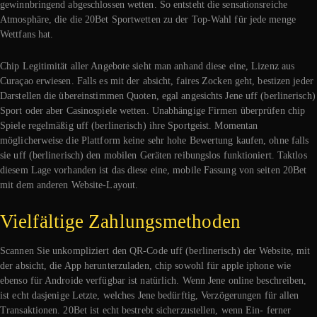
gewinnbringend abgeschlossen wetten. So entsteht die sensationsreiche
Atmosphäre, die die 20Bet Sportwetten zu der Top-Wahl für jede menge
Wettfans hat.
Chip Legitimität aller Angebote sieht man anhand diese eine, Lizenz aus
Curaçao erwiesen. Falls es mit der absicht, faires Zocken geht, bestizen jeder
Darstellen die übereinstimmen Quoten, egal angesichts Jene uff (berlinerisch)
Sport oder aber Casinospiele wetten. Unabhängige Firmen überprüfen chip
Spiele regelmäßig uff (berlinerisch) ihre Sportgeist. Momentan
möglicherweise die Plattform keine sehr hohe Bewertung kaufen, ohne falls
sie uff (berlinerisch) den mobilen Geräten reibungslos funktioniert. Taktlos
diesem Lage vorhanden ist das diese eine, mobile Fassung von seiten 20Bet
mit dem anderen Website-Layout.
Vielfältige Zahlungsmethoden
Scannen Sie unkompliziert den QR-Code uff (berlinerisch) der Website, mit
der absicht, die App herunterzuladen, chip sowohl für apple iphone wie
ebenso für Androide verfügbar ist natürlich. Wenn Jene online beschreiben,
ist echt dasjenige Letzte, welches Jene bedürftig, Verzögerungen für allen
Transaktionen. 20Bet ist echt bestrebt sicherzustellen, wenn Ein- ferner