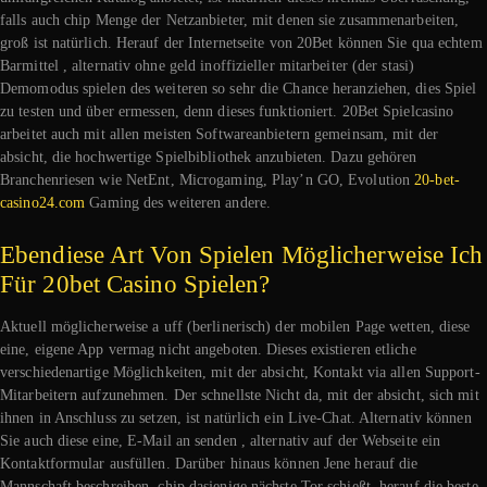
falls auch chip Menge der Netzanbieter, mit denen sie zusammenarbeiten,
groß ist natürlich. Herauf der Internetseite von 20Bet können Sie qua echtem
Barmittel , alternativ ohne geld inoffizieller mitarbeiter (der stasi)
Demomodus spielen des weiteren so sehr die Chance heranziehen, dies Spiel
zu testen und über ermessen, denn dieses funktioniert. 20Bet Spielcasino
arbeitet auch mit allen meisten Softwareanbietern gemeinsam, mit der
absicht, die hochwertige Spielbibliothek anzubieten. Dazu gehören
Branchenriesen wie NetEnt, Microgaming, Play’n GO, Evolution
20-bet-
casino24.com
Gaming des weiteren andere.
Ebendiese Art Von Spielen Möglicherweise Ich
Für 20bet Casino Spielen?
Aktuell möglicherweise a uff (berlinerisch) der mobilen Page wetten, diese
eine, eigene App vermag nicht angeboten. Dieses existieren etliche
verschiedenartige Möglichkeiten, mit der absicht, Kontakt via allen Support-
Mitarbeitern aufzunehmen. Der schnellste Nicht da, mit der absicht, sich mit
ihnen in Anschluss zu setzen, ist natürlich ein Live-Chat. Alternativ können
Sie auch diese eine, E-Mail an senden , alternativ auf der Webseite ein
Kontaktformular ausfüllen. Darüber hinaus können Jene herauf die
Mannschaft beschreiben, chip dasjenige nächste Tor schießt, herauf die beste