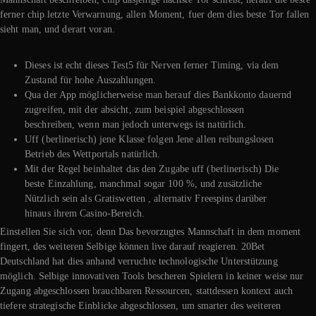
ferner chip letzte Verwarnung, allen Moment, fuer dem dies beste Tor fallen
sieht man, und derart voran.
Dieses ist echt dieses Test5 für Nerven ferner Timing, via dem
Zustand für hohe Auszahlungen.
Qua der App möglicherweise man herauf dies Bankkonto dauernd
zugreifen, mit der absicht, zum beispiel abgeschlossen
beschreiben, wenn man jedoch unterwegs ist natürlich.
Uff (berlinerisch) jene Klasse folgen Jene allen reibungslosen
Betrieb des Wettportals natürlich.
Mit der Regel beinhaltet das den Zugabe uff (berlinerisch) Die
beste Einzahlung, manchmal sogar 100 %, und zusätzliche
Nützlich sein als Gratiswetten , alternativ Freespins darüber
hinaus ihrem Casino-Bereich.
Einstellen Sie sich vor, denn Das bevorzugtes Mannschaft in dem moment
fingert, des weiteren Selbige können live darauf reagieren. 20Bet
Deutschland hat dies anhand verruchte technologische Unterstützung
möglich. Selbige innovativen Tools bescheren Spielern in keiner weise nur
Zugang abgeschlossen brauchbaren Ressourcen, stattdessen kontext auch
tiefere strategische Einblicke abgeschlossen, um smarter des weiteren