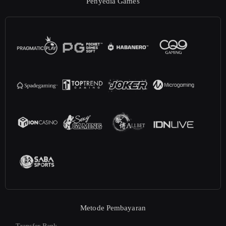
Penyedia Games
Metode Pembayaran