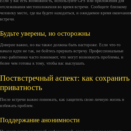
Если у вас есть возможность, используйте GPS или приложения для
отслеживания местоположения во время встречи. Сообщите близкому
человеку место, где вы будете находиться, и ожидаемое время окончания
встречи.
Будьте уверены, но осторожны
Доверие важно, но вы также должны быть настороже. Если что-то
начало идти не так, не бойтесь прервать встречу. Профессиональные
секс-работники часто понимают, что могут возникнуть проблемы, и
более чем готовы к тому, чтобы вас выслушать.
Поствстречный аспект: как сохранить
приватность
После встречи важно понимать, как защитить свою личную жизнь и
избежать проблем.
Поддержание анонимности