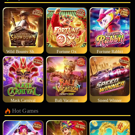
Wild Bounty Showdown
Fortune Ox
Fortune Rabbit
Mask Carnival
Bali Vacation
Speed Winner
Hot Games