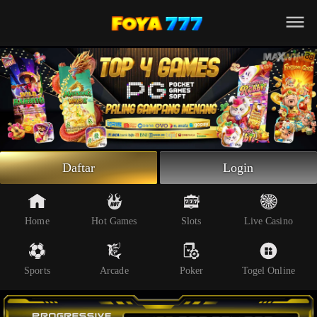
Beranda
Slot Online
Live Casino
Sportsbook
Arcade
Togel Online
Daftar
Login
Poker
Whatsapp
Home
Hot Games
Slots
Live Casino
Telegram
Sports
Arcade
Poker
Togel Online
Livechat