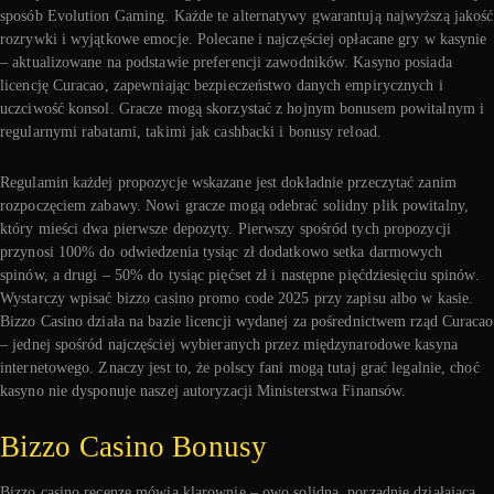
sposób Evolution Gaming. Każde te alternatywy gwarantują najwyższą jakość
rozrywki i wyjątkowe emocje. Polecane i najczęściej opłacane gry w kasynie
– aktualizowane na podstawie preferencji zawodników. Kasyno posiada
licencję Curacao, zapewniając bezpieczeństwo danych empirycznych i
uczciwość konsol. Gracze mogą skorzystać z hojnym bonusem powitalnym i
regularnymi rabatami, takimi jak cashbacki i bonusy reload.
Regulamin każdej propozycje wskazane jest dokładnie przeczytać zanim
rozpoczęciem zabawy. Nowi gracze mogą odebrać solidny plik powitalny,
który mieści dwa pierwsze depozyty. Pierwszy spośród tych propozycji
przynosi 100% do odwiedzenia tysiąc zł dodatkowo setka darmowych
spinów, a drugi – 50% do tysiąc pięćset zł i następne pięćdziesięciu spinów.
Wystarczy wpisać bizzo casino promo code 2025 przy zapisu albo w kasie.
Bizzo Casino działa na bazie licencji wydanej za pośrednictwem rząd Curacao
– jednej spośród najczęściej wybieranych przez międzynarodowe kasyna
internetowego. Znaczy jest to, że polscy fani mogą tutaj grać legalnie, choć
kasyno nie dysponuje naszej autoryzacji Ministerstwa Finansów.
Bizzo Casino Bonusy
Bizzo casino recenze mówią klarownie – owo solidna, porządnie działająca