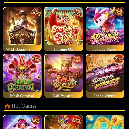
Wild Bounty Showdown
Fortune Ox
Fortune Rabbit
Mask Carnival
Bali Vacation
Speed Winner
Hot Games