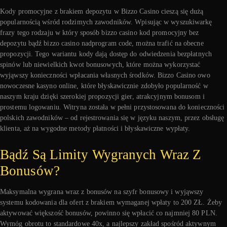
Kody promocyjne z brakiem depozytu w Bizzo Casino cieszą się dużą
popularnością wśród rodzimych zawodników. Wpisując w wyszukiwarkę
frazy tego rodzaju w który sposób bizzo casino kod promocyjny bez
depozytu bądź bizzo casino nadprogram code, można trafić na obecne
propozycji. Tego wariantu kody dają dostęp do odwiedzenia bezpłatnych
spinów lub niewielkich kwot bonusowych, które można wykorzystać
wyjąwszy konieczności wpłacania własnych środków. Bizzo Casino owo
nowoczesne kasyno online, które błyskawicznie zdobyło popularność w
naszym kraju dzięki szerokiej propozycji gier, atrakcyjnym bonusom i
prostemu logowaniu. Witryna została w pełni przystosowana do konieczności
polskich zawodników – od rejestrowania się w języku naszym, przez obsługę
klienta, aż na wygodne metody płatności i błyskawiczne wypłaty.
Bądź Są Limity Wygranych Wraz Z
Bonusów?
Maksymalna wygrana wraz z bonusów na szyfr bonusowy i wyjąwszy
systemu kodowania dla ofert z brakiem wymaganej wpłaty to 200 ZŁ. Żeby
aktywować większość bonusów, powinno się wpłacić co najmniej 80 PLN.
Wymóg obrotu to standardowe 40x, a najlepszy zakład spośród aktywnym