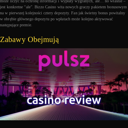
może liczyć na ochronę informacji i wypłaty wygranych, ale… no właśnie –
jest konkretne “ale”. Bizzo Casino wita nowych graczy pakietem bonusowym
na w pierwszej kolejności cztery depozyty. Fan jak świetny bonus powitalny
w obrębie głównego depozytu po wpłatach może kolejno aktywować
następujące premie.
Zabawy Obejmują