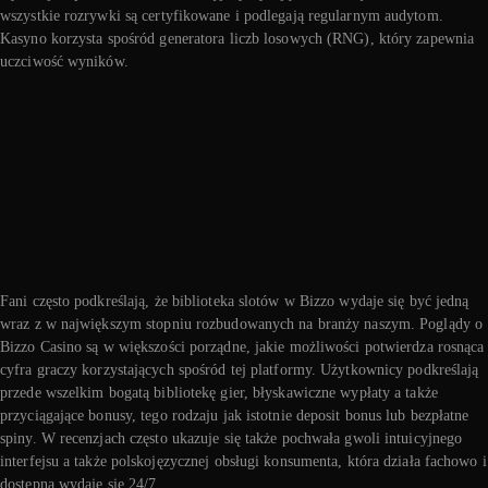
wszystkie rozrywki są certyfikowane i podlegają regularnym audytom.
Kasyno korzysta spośród generatora liczb losowych (RNG), który zapewnia
uczciwość wyników.
Fani często podkreślają, że biblioteka slotów w Bizzo wydaje się być jedną
wraz z w największym stopniu rozbudowanych na branży naszym. Poglądy o
Bizzo Casino są w większości porządne, jakie możliwości potwierdza rosnąca
cyfra graczy korzystających spośród tej platformy. Użytkownicy podkreślają
przede wszelkim bogatą bibliotekę gier, błyskawiczne wypłaty a także
przyciągające bonusy, tego rodzaju jak istotnie deposit bonus lub bezpłatne
spiny. W recenzjach często ukazuje się także pochwała gwoli intuicyjnego
interfejsu a także polskojęzycznej obsługi konsumenta, która działa fachowo i
dostępna wydaje się 24/7.