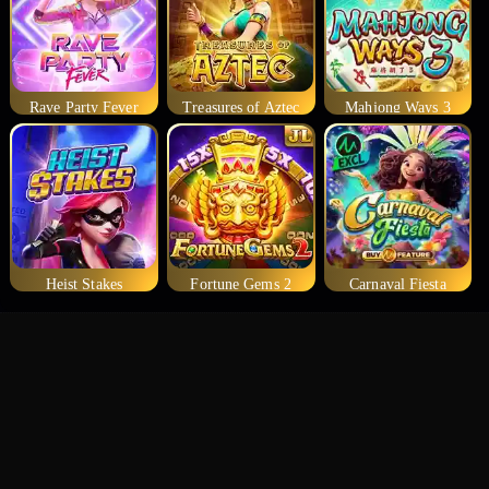
Rave Party Fever
Treasures of Aztec
Mahjong Ways 3
Heist Stakes
Fortune Gems 2
Carnaval Fiesta