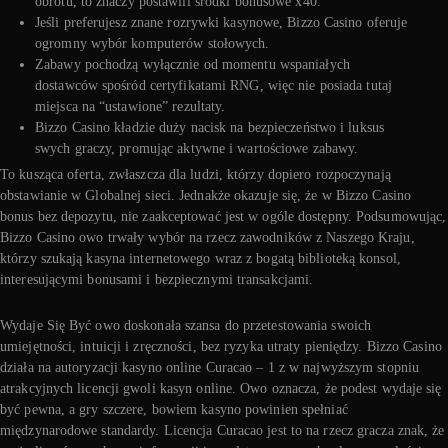
obrotu, to znaczy postawili środki bonusowe x40.
Jeśli preferujesz znane rozrywki kasynowe, Bizzo Casino oferuje
ogromny wybór komputerów stołowych.
Zabawy pochodzą wyłącznie od momentu wspaniałych
dostawców spośród certyfikatami RNG, więc nie posiada tutaj
miejsca na “ustawione” rezultaty.
Bizzo Casino kładzie duży nacisk na bezpieczeństwo i luksus
swych graczy, promując aktywne i wartościowe zabawy.
To kusząca oferta, zwłaszcza dla ludzi, którzy dopiero rozpoczynają
obstawianie w Globalnej sieci. Jednakże okazuje się, że w Bizzo Casino
bonus bez depozytu, nie zaakceptować jest w ogóle dostępny. Podsumowując,
Bizzo Casino owo trwały wybór na rzecz zawodników z Naszego Kraju,
którzy szukają kasyna internetowego wraz z bogatą biblioteką konsol,
interesującymi bonusami i bezpiecznymi transakcjami.
Wydaje Się Być owo doskonała szansa do przetestowania swoich
umiejętności, intuicji i zręczności, bez ryzyka utraty pieniędzy. Bizzo Casino
działa na autoryzacji kasyno online Curacao – 1 z w najwyższym stopniu
atrakcyjnych licencji gwoli kasyn online. Owo oznacza, że podest wydaje się
być pewna, a gry szczere, bowiem kasyno powinien spełniać
międzynarodowe standardy. Licencja Curacao jest to na rzecz gracza znak, że