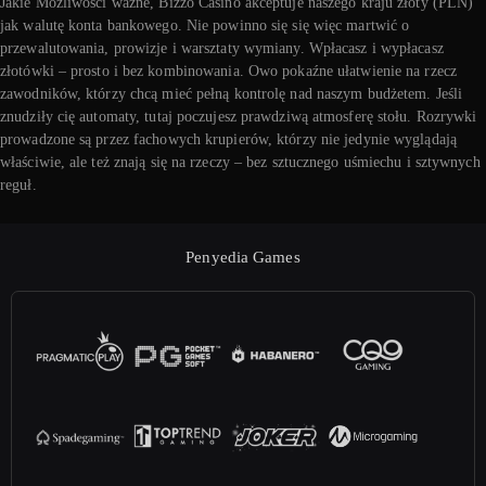
Jakie Możliwości ważne, Bizzo Casino akceptuje naszego kraju złoty (PLN)
jak walutę konta bankowego. Nie powinno się się więc martwić o
przewalutowania, prowizje i warsztaty wymiany. Wpłacasz i wypłacasz
złotówki – prosto i bez kombinowania. Owo pokaźne ułatwienie na rzecz
zawodników, którzy chcą mieć pełną kontrolę nad naszym budżetem. Jeśli
znudziły cię automaty, tutaj poczujesz prawdziwą atmosferę stołu. Rozrywki
prowadzone są przez fachowych krupierów, którzy nie jedynie wyglądają
właściwie, ale też znają się na rzeczy – bez sztucznego uśmiechu i sztywnych
reguł.
Penyedia Games