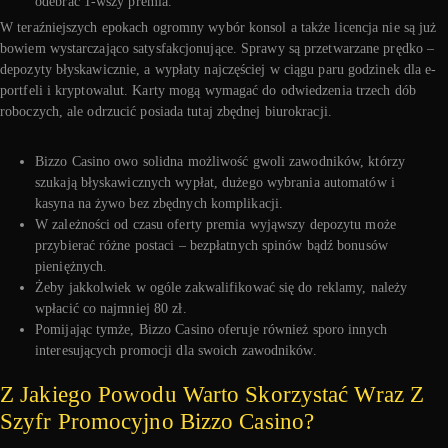
odebrać 1-wszy premia.
W teraźniejszych epokach ogromny wybór konsol a także licencja nie są już
bowiem wystarczająco satysfakcjonujące. Sprawy są przetwarzane
prędko –
depozyty błyskawicznie, a wypłaty najczęściej w ciągu paru godzinek dla e-
portfeli i kryptowalut. Karty mogą wymagać do odwiedzenia trzech dób
roboczych, ale odrzucić posiada tutaj zbędnej biurokracji.
Bizzo Casino owo solidna możliwość gwoli zawodników, którzy
szukają błyskawicznych wypłat, dużego wybrania automatów i
kasyna na żywo bez zbędnych komplikacji.
W zależności od czasu oferty premia wyjąwszy depozytu może
przybierać różne postaci – bezpłatnych spinów bądź bonusów
pieniężnych.
Żeby jakkolwiek w ogóle zakwalifikować się do reklamy, należy
wpłacić co najmniej 80 zł.
Pomijając tymże, Bizzo Casino oferuje również sporo innych
interesujących promocji dla swoich zawodników.
Z Jakiego Powodu Warto Skorzystać Wraz Z
Szyfr Promocyjno Bizzo Casino?