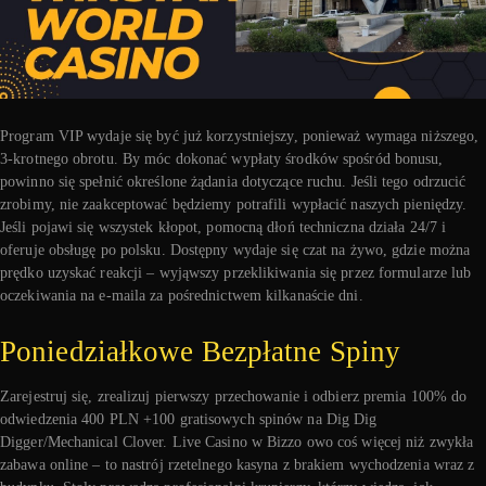
Program VIP wydaje się być już korzystniejszy, ponieważ wymaga niższego,
3-krotnego obrotu. By móc dokonać wypłaty środków spośród bonusu,
powinno się spełnić określone żądania dotyczące ruchu. Jeśli tego odrzucić
zrobimy, nie zaakceptować będziemy potrafili wypłacić naszych pieniędzy.
Jeśli pojawi się wszystek kłopot, pomocną dłoń techniczna działa 24/7 i
oferuje obsługę po polsku. Dostępny wydaje się czat na żywo, gdzie można
prędko uzyskać reakcji – wyjąwszy przeklikiwania się przez formularze lub
oczekiwania na e-maila za pośrednictwem kilkanaście dni.
Poniedziałkowe Bezpłatne Spiny
Zarejestruj się, zrealizuj pierwszy przechowanie i odbierz premia 100% do
odwiedzenia 400 PLN +100 gratisowych spinów na Dig Dig
Digger/Mechanical Clover. Live Casino w Bizzo owo coś więcej niż zwykła
zabawa online – to nastrój rzetelnego kasyna z brakiem wychodzenia wraz z