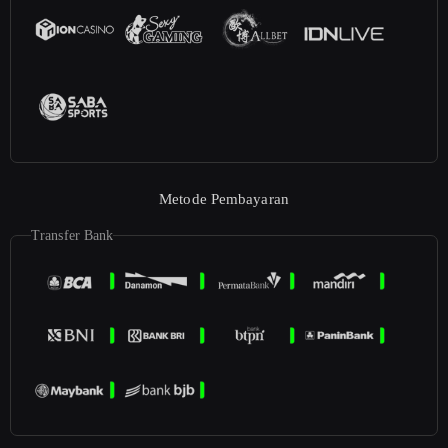
Metode Pembayaran
Transfer Bank