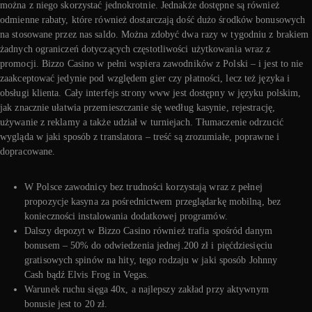
można z niego skorzystać jednokrotnie. Jednakże dostępne są również
odmienne rabaty, które również dostarczają dość dużo środków bonusowych
na stosowane przez nas saldo. Można zdobyć dwa razy w tygodniu z brakiem
żadnych ograniczeń dotyczących częstotliwości użytkowania wraz z
promocji. Bizzo Casino w pełni wspiera zawodników z Polski – i jest to nie
zaakceptować jedynie pod względem gier czy płatności, lecz też języka i
obsługi klienta. Cały interfejs strony www jest dostępny w języku polskim,
jak znacznie ułatwia przemieszczanie się według kasynie, rejestrację,
używanie z reklamy a także udział w turniejach. Tłumaczenie odrzucić
wygląda w jaki sposób z translatora – treść są zrozumiałe, poprawne i
dopracowane.
W Polsce zawodnicy bez trudności korzystają wraz z pełnej
propozycje kasyna za pośrednictwem przeglądarkę mobilną, bez
konieczności instalowania dodatkowej programów.
Dalszy depozyt w Bizzo Casino również trafia spośród danym
bonusem – 50% do odwiedzenia jednej.200 zł i pięćdziesięciu
gratisowych spinów na hity, tego rodzaju w jaki sposób Johnny
Cash bądź Elvis Frog in Vegas.
Warunek ruchu sięga 40x, a najlepszy zakład przy aktywnym
bonusie jest to 20 zł.