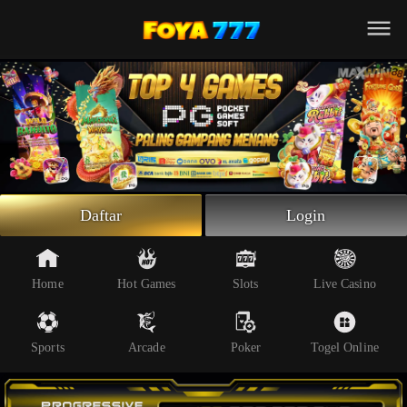
Beranda
Slot Online
Live Casino
Sportsbook
Arcade
Togel Online
Daftar
Login
Poker
Whatsapp
Home
Hot Games
Slots
Live Casino
Telegram
Sports
Arcade
Poker
Togel Online
Livechat