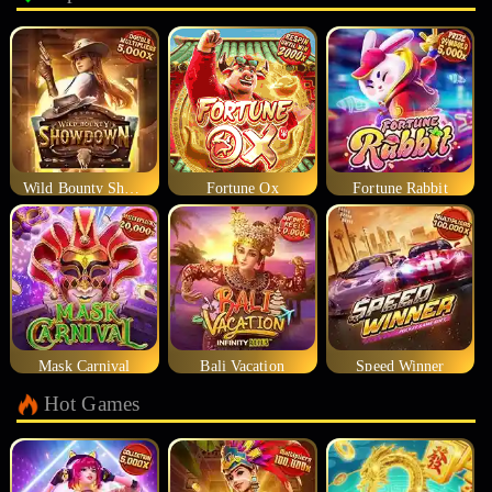
Wild Bounty Showdown
Fortune Ox
Fortune Rabbit
Mask Carnival
Bali Vacation
Speed Winner
Hot Games