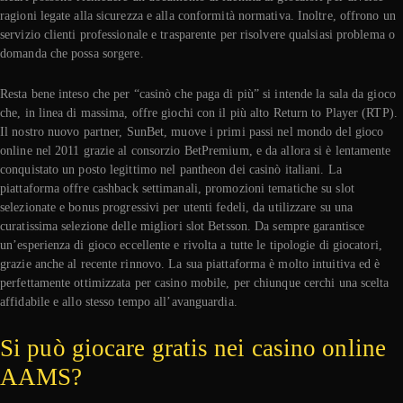
ragioni legate alla sicurezza e alla conformità normativa. Inoltre, offrono un
servizio clienti professionale e trasparente per risolvere qualsiasi problema o
domanda che possa sorgere.
Resta bene inteso che per “casinò che paga di più” si intende la sala da gioco
che, in linea di massima, offre giochi con il più alto Return to Player (RTP).
Il nostro nuovo partner, SunBet, muove i primi passi nel mondo del gioco
online nel 2011 grazie al consorzio BetPremium, e da allora si è lentamente
conquistato un posto legittimo nel pantheon dei casinò italiani. La
piattaforma offre cashback settimanali, promozioni tematiche su slot
selezionate e bonus progressivi per utenti fedeli, da utilizzare su una
curatissima selezione delle migliori slot Betsson. Da sempre garantisce
un’esperienza di gioco eccellente e rivolta a tutte le tipologie di giocatori,
grazie anche al recente rinnovo. La sua piattaforma è molto intuitiva ed è
perfettamente ottimizzata per casino mobile, per chiunque cerchi una scelta
affidabile e allo stesso tempo all’avanguardia.
Si può giocare gratis nei casino online
AAMS?