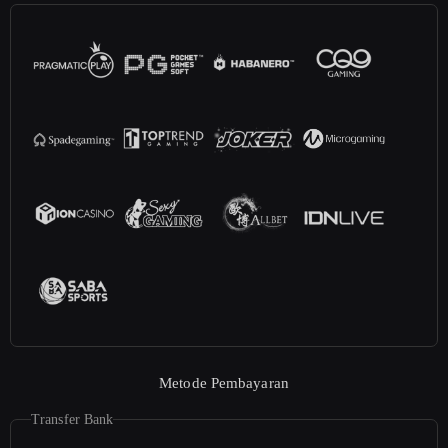
Metode Pembayaran
Transfer Bank