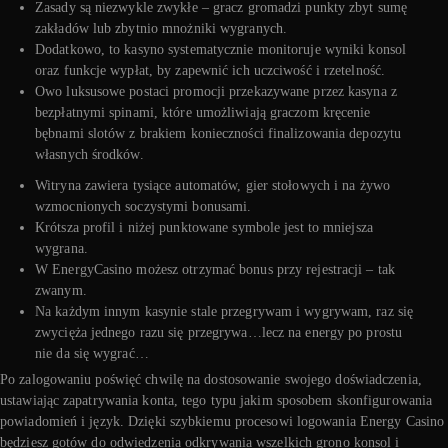
Zasady są niezwykle zwykłe – gracz gromadzi punkty zbyt sumę
zakładów lub zbytnio mnożniki wygranych.
Dodatkowo, to kasyno systematycznie monitoruje wyniki konsol
oraz funkcje wypłat, by zapewnić ich uczciwość i rzetelność.
Owo luksusowe postaci promocji przekazywane przez kasyna z
bezpłatnymi spinami, które umożliwiają graczom kręcenie
bębnami slotów z brakiem konieczności finalizowania depozytu
własnych środków.
Witryna zawiera tysiące automatów, gier stołowych i na żywo
wzmocnionych soczystymi bonusami.
Krótsza profil i niżej punktowane symbole jest to mniejsza
wygrana.
W EnergyCasino możesz otrzymać bonus przy rejestracji – tak
zwanym.
Na każdym innym kasynie stale przegrywam i wygrywam, raz się
zwycięża jednego razu się przegrywa…lecz na energy po prostu
nie da się wygrać…
Po zalogowaniu poświęć chwilę na dostosowanie swojego doświadczenia,
ustawiając zapatrywania konta, tego typu jakim sposobem skonfigurowania
powiadomień i język. Dzięki szybkiemu procesowi logowania Energy Casino
będziesz gotów do odwiedzenia odkrywania wszelkich grono konsol i