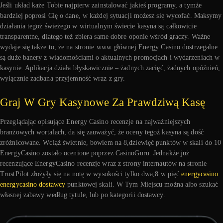
Jeśli układ każe Tobie najpierw zainstalować jakieś programy, a tymże
bardziej poprosi Cię o dane, w każdej sytuacji możesz się wycofać. Maksymy
działania tegoż świeżego w wirtualnym świecie kasyna są całkowicie
transparentne, dlatego też zbiera same dobre oponie wśród graczy. Ważne
wydaje się także to, że na stronie www głównej Energy Casino dostrzegalne
są duże banery z wiadomościami o aktualnych promocjach i wydarzeniach w
kasynie. Aplikacja działa błyskawicznie – żadnych zacięć, żadnych opóźnień,
wyłącznie zadbana przyjemność wraz z gry.
Graj W Gry Kasynowe Za Prawdziwą Kasę
Przeglądając opisujące Energy Casino recenzje na najważniejszych
branżowych wortalach, da się zauważyć, że oceny tegoż kasyna są dość
zróżnicowane. Wciąż świetnie, bowiem na 8,dziewięć punktów w skali do 10
EnergyCasino zostało ocenione poprzez CasinoGuru. Jednakże już
recenzujące EnergyCasino recenzje wraz z strony internautów na stronie
TrustPilot złożyły się na notę w wysokości tylko dwa,8 w pięć
energycasino
energycasino dostawcy
punktowej skali. W Tym Miejscu można albo szukać
własnej zabawy według tytule, lub po kategorii dostawcy.