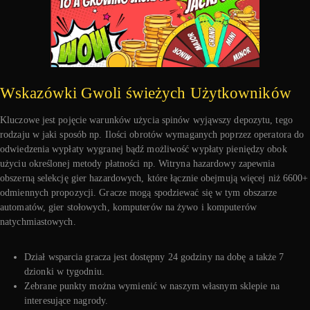
Wskazówki Gwoli świeżych Użytkowników
Kluczowe jest pojęcie warunków użycia spinów wyjąwszy depozytu, tego
rodzaju w jaki sposób np. Ilości obrotów wymaganych poprzez operatora do
odwiedzenia wypłaty wygranej bądź możliwość wypłaty pieniędzy obok
użyciu określonej metody płatności np. Witryna hazardowy zapewnia
obszerną selekcję gier hazardowych, które łącznie obejmują więcej niż 6600+
odmiennych propozycji. Gracze mogą spodziewać się w tym obszarze
automatów, gier stołowych, komputerów na żywo i komputerów
natychmiastowych.
Dział wsparcia gracza jest dostępny 24 godziny na dobę a także 7
dzionki w tygodniu.
Zebrane punkty można wymienić w naszym własnym sklepie na
interesujące nagrody.