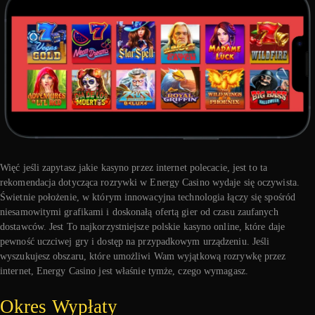
Więć jeśli zapytasz jakie kasyno przez internet polecacie, jest to ta
rekomendacja dotycząca rozrywki w Energy Casino wydaje się oczywista.
Świetnie położenie, w którym innowacyjna technologia łączy się spośród
niesamowitymi grafikami i doskonałą ofertą gier od czasu zaufanych
dostawców. Jest To najkorzystniejsze polskie kasyno online, które daje
pewność uczciwej gry i dostęp na przypadkowym urządzeniu. Jeśli
wyszukujesz obszaru, które umożliwi Wam wyjątkową rozrywkę przez
internet, Energy Casino jest właśnie tymże, czego wymagasz.
Okres Wypłaty