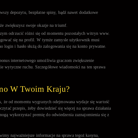
wszy depozytu, bezpłatne spiny, bądź nawet dodatkowe
e zwiększysz swoje okazje na triumf.
zym odrzucić różni się od momentu pozostałych witryn www.
ogować się na profil. W tymże zamysle użytkownik musi
o login i hasło służą do zalogowania się na konto prywatne.
 bonus internetowego umożliwia graczom zwiększenie
nie wytyczne ruchu. Szczegółowe wiadomości na ten sprawa
ino W Twoim Kraju?
pis, że od momentu wygranych odejmowana wydaje się wartość
ytać przepis, żeby dowiedzieć się więcej na sprawa działania
mogą wykorzystać premię do odwiedzenia zaznajomienia się z
tawimy najważniejsze informacje na sprawa tegoż kasyna,