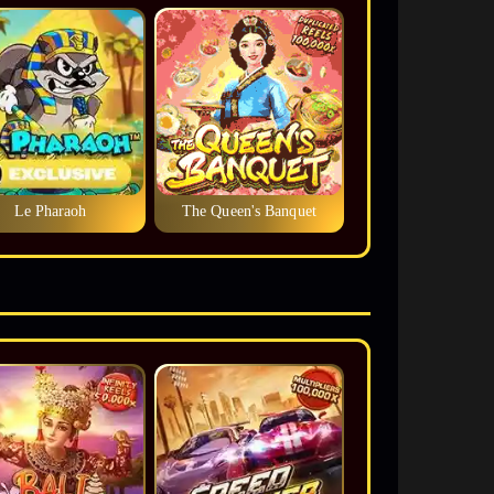
Le Pharaoh
The Queen's Banquet