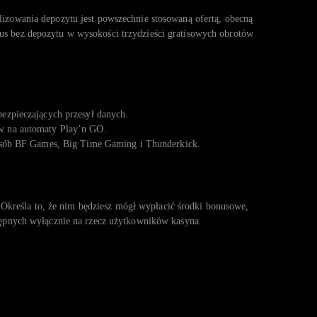
izowania depozytu jest powszechnie stosowaną ofertą, obecną
us bez depozytu w wysokości trzydzieści gratisowych obrotów
ezpieczających przesył danych.
w na automaty Play’n GO.
posób BF Games, Big Time Gaming i Thunderkick.
kreśla to, że nim będziesz mógł wypłacić środki bonusowe,
tępnych wyłącznie na rzecz użytkowników kasyna.