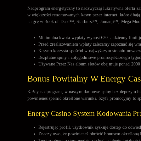
Nadprogram energetyczny to nadzwyczaj lukratywna oferta zar
w większości renomowanych kasyn przez internet, które dbaj
na grę w Book of Dead™, Starburst™, Jumanji™, Mega Moo
Minimalna kwota wypłaty wynosi €20, a dzienny limit je
Przed zrealizowaniem wpłaty zalecamy zapoznać się wra
Kasyno korzysta spośród w najwyższym stopniu nowocze
Bezpłatne spiny i cotygodniowe promocjeKażdego tygo
Używane Przez Nas album slotów obejmuje ponad 2000 t
Bonus Powitalny W Energy Cas
Każdy nadprogram, w naszym darmowe spiny bez depozytu bąd
powinieneś spełnić określone warunki. Szyfr promocyjny to s
Energy Casino System Kodowania P
Rejestrując profil, użytkownik zyskuje dostęp do odwiedz
Znaczy owo, że powinieneś obrócić bonusem określoną l
Twoim obowiązkiem wydaje się być ustalenie legalności