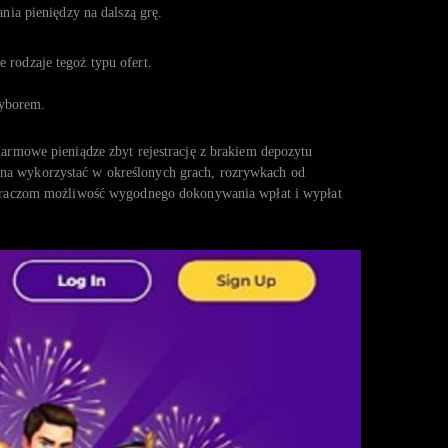
nia pieniędzy na dalszą grę.
 rodzaje tegoż typu ofert.
wyborem.
armowe pieniądze zbyt rejestrację z brakiem depozytu
na wykorzystać w określonych grach, rozrywkach od
c graczom możliwość wygodnego dokonywania wpłat i wypłat