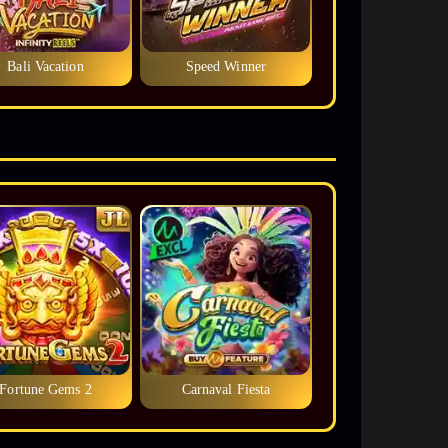
Bali Vacation
Speed Winner
Fortune Gems 2
Carnaval Fiesta