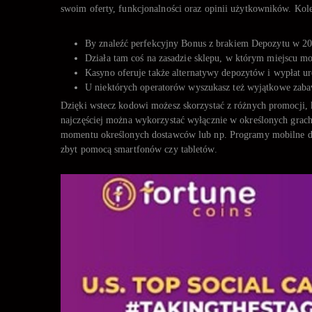
swoim oferty, funkcjonalności oraz opinii użytkowników. Kole
By znaleźć perfekcyjny Bonus z brakiem Depozytu w 2025,
Działa tam coś na zasadzie sklepu, w którym miejscu m
Kasyno oferuje także alternatywy depozytów i wypłat u
U niektórych operatorów wyszukasz też wyjątkowe zabaw
Dzięki wstecz kodowi możesz skorzystać z różnych promocji, 
najczęściej można wykorzystać wyłącznie w określonych grac
momentu określonych dostawców lub np. Programy mobilne do 
zbyt pomocą smartfonów czy tabletów.