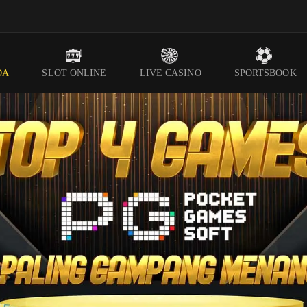
DA
SLOT ONLINE
LIVE CASINO
SPORTSBOOK