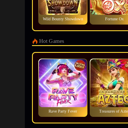
Wild Bounty Showdown
Fortune Ox
Hot Games
Rave Party Fever
Treasures of Azte