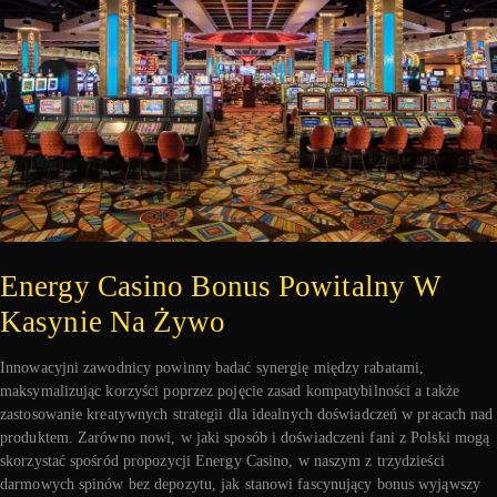
Energy Casino Bonus Powitalny W
Kasynie Na Żywo
Innowacyjni zawodnicy powinny badać synergię między rabatami,
maksymalizując korzyści poprzez pojęcie zasad kompatybilności a także
zastosowanie kreatywnych strategii dla idealnych doświadczeń w pracach nad
produktem. Zarówno nowi, w jaki sposób i doświadczeni fani z Polski mogą
skorzystać spośród propozycji Energy Casino, w naszym z trzydzieści
darmowych spinów bez depozytu, jak stanowi fascynujący bonus wyjąwszy