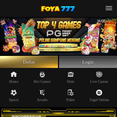
Beranda
Slot Online
Live Casino
Sportsbook
Arcade
Togel Online
Daftar
Login
Poker
Whatsapp
Home
Hot Games
Slots
Live Casino
Telegram
Sports
Arcade
Poker
Togel Online
Livechat