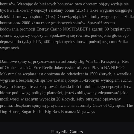
bonusów. Wracając do bieżących bonusów, owo obrotem objęty wydaje się
być kwalifikowany depozyt i nadany bonus (25x) a także wygrane osiągnięte
dzięki darmowym spinom (15x). Obowiązują także limity wygranych – zł dla
bonusu oraz 2000 zł na rzecz gratisowych spinów. Sprawdź system
kodowania promocji Energy Casino NOSTRABET i zgarnij 30 bezpłatnych
spinów wyjąwszy depozytu. Spodziewaj się również podwojenia głównego
depozytu do tysiąc PLN, 400 bezpłatnych spinów i podwójnego mnożnika
wygranych.
Darmowe spiny są przyznawane na automaty Big Win Cat Pawsperity, Rise
of Orpheus a także Free Reelin Joker tysiąc od czasu Play’n NA NIEGO.
Maksymalna wypłata jest obniżona do odwiedzenia 1500 złotych, a wszelkie
wygrane z bezpłatnych spinów zostaną objęte 15-krotnym wymogiem ruchu.
Kasyno Energy nie zaakceptować określa ilości minimalnego depozytu, lecz
biorąc pod uwagę politykę płatności, jesteś zobligowany zdeponować jakie
możliwości w żadnym wypadku 20 złotych, żeby otrzymać opisywany
premia. Bezpłatne spiny są przyznawane na automaty Gates of Olympus, The
Dog House, Sugar Rush i Big Bass Bonanza Megaways.
Penyedia Games