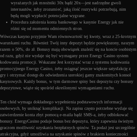
wyrażanych jak mnożniki 30x bądź 20x—jest nadrzędne gwoli
internautów, żeby zrozumieć, jaką ilość rozrywki potrzebują, nim
będą mogli wypłacić potencjalne wygrane.
Procedura założenia konta bankowego w kasynie Energy jak nie
różni się od momentu odmiennych stron.
Wówczas kasyno przyjmie Wam równowartość tej kwoty, wraz z 25-krotnym
warunkami ruchu. Również Twój inny depozyt będzie powiększony, naszym
razem o 50%, do zł. Bonusy mają obowiązek znaleźć się na koncie osobistym
od razu, gdyż nie wydaje się być wymagany przez Energy Casino system
kodowania promocji. Wskazane Jest korzystać wraz z systemu kodowania
promocyjnego Energy Casino, żeby osiągnąć jeszcze większe satysfakcję z
gry i otrzymać dostęp do odwiedzenia szerokiej gamy znakomitych konsol
kasynowych. Każdy bonus, w tym darmowe spiny bez depozytu czy bonusy
depozytowe, wiąże się spośród określonymi wymaganiami ruchu.
Ten chód wymaga dokładnego wypełnienia podstawowych informacji
osobowych, by uniknąć komplikacji. Na zapisu często potrzebne wydaje się
zatwierdzenie konta zbyt pomocą e-maila bądź SMS-a, żeby odblokować
bonusy. EnergyCasino podaje bonus bez depozytu, który zapewnia świeżym
graczom możliwość uzyskania bezpłatnych spinów. Ta podaż jest szczególnie
atrakcyjna, gdyż umożliwia na uzyskanie spinów z brakiem konieczności