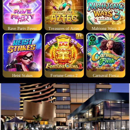
Rave Party Fever
Treasures of Aztec
Mahjong Ways 3
Heist Stakes
Fortune Gems 2
Carnaval Fiesta