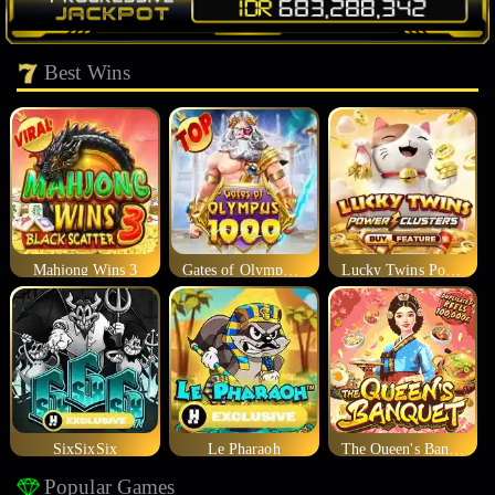
Best Wins
Mahjong Wins 3
Gates of Olympus 1000
Lucky Twins Power Clusters
SixSixSix
Le Pharaoh
The Queen's Banquet
Popular Games