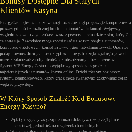
Bonusy Dostępne Dla Stałych
Klientów Kasyna
EnergyCasino jest znane ze własnej rozbudowanej propozycje komputerów, a
po szczególności z rozlicznej kolekcji automatów do konsol. Wyjąwszy
względu na owo, czego szukasz, wraz z pewnością odnajdziesz slot, który Cię
zainteresuje. Zawodnicy mogą spodziewać się w tym obrębie automatów,
komputerów stołowych, konsol na żywo i gier natychmiastowych. Operator
podaje również dużo płatności kryptowalutowych, dzięki z jakiego powodu
możesz załadować zasoby pieniężne z niezrównanym bezpieczeństwem.
System VIP Energy Casino to wyjątkowy sposób na nagradzanie
najwierniejszych internautów kasyna online. Dzięki różnym poziomom
systemu lojalnościowego, każdy gracz może awansować, zdobywając coraz
większe przywileje.
W Który Sposób Znaleźć Kod Bonusowy
Energy Kasyno?
Wpłaty i wypłaty zwyczajnie można dokonywać w przeglądarce
internetowej, jednak też na urządzeniach mobilnych.
W ten sposób nie wyłącznie zobaczysz markę, z brakiem