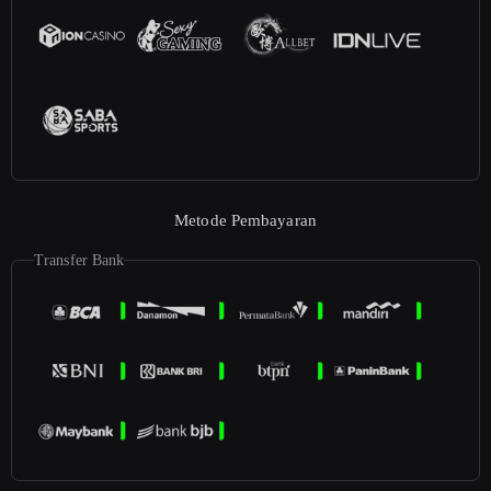
Metode Pembayaran
Transfer Bank