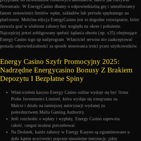
Novomatic. W EnergyCasino dbamy o odpowiedzialną grę i umożliwiamy
fanom zestawienie limitów wpłat, zakładów lub periodu spędzanego na
platformie. Mobilna edycja EnergyCasino jest to dogodne rozwiązanie, które
zezwala grać w ulubione zabawy bez względu na okres i położenie.
Najczęściej jesteś zobligowany spełnić żądania obrotu (np. x35) obejmujące
Energy Casino sign up nadprogram. Własciciel serwisu nie zaakceptować
posiada odpowiedzialności za sposób stosowania treści przez użytkowników.
Energy Casino Szyfr Promocyjny 2025:
Nadrzędne Energycasino Bonusy Z Brakiem
Depozytu I Bezpłatne Spiny
Właścicielem kasyno Energy Casino online wydaje się być firma
Probe Investments Limited, która wydaje się nieujrzana na
Malcie i działa na tamtejszej autoryzacji wydanej za
pośrednictwem Malta Gaming Authority.
Jeśli rozchodzi o wpłaty i wypłaty, Energy Casino zapewnia
całość, czegoż możesz potrzebować.
Na Dodatek, każde zabawy w Energy Kasyno są egzaminowane u
dołu kątem uczciwości poprzez niezależne instytucje, jakie