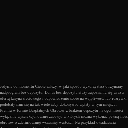
Jedynie od momentu Ciebie zależy, w jaki sposób wykorzystasz otrzymany
nadprogram bez depozytu. Bonus bez depozytu służy zapoznaniu się wraz z
ofertą kasyna sieciowego i odpowiedzeniu sobie na wątpliwość, lub rozrywki
podobały nam się na tak wiele żeby dokonywać wpłaty w tym miejscu.
Premia w formie Bezpłatnych Obrotów z brakiem depozytu na ogół mieści
wyłącznie wyselekcjonowane zabawy, w których można wykonać pewną ilość
obrotów o zdefiniowanej wcześniej wartości. Na przykład dwadzieścia