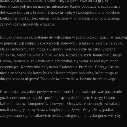
darmowych spinów Gonzo’s Quest Megaways™ zezwoli na grę za
bezowocnie jedynie na naszym automacie. Każde poboczne zredukowania
dotyczące Bonusu z brakiem Depozytu będą wyszczególnione w kodeksie
konkretnej oferty. Ilość energii wkładanej w to położenie do odwiedzenia
zabawy czyni naprawdę wrażenie.
Bonusy meczowe są dostępne do wdrożenia w różnorodnych grach, w naszy
w popularnych slotach i rozrywkach stołowych, a także w kasynie na żywo.
Dzięki przedtem, fani mogą zwiększyć własne okazje na duże wygrane.
Zniżki te, wspólnie wraz z możliwością wdrożenia szyfr bonusowy Energy
Casino, sprawiają, że każda sesja gry wydaje się wciąż w wyższym stopniu
ekscytująca. Korzystanie z Systemu Kodowania Promocji Energy Casino
niesie ze sobą wiele korzyści i suplementarnych bonusów, które mogą w
dużym stopniu ulepszyć Twoje doświadczenie w kasynie internetowego.
Reasumując wszystkie powyższe wiadomości, nie zaakceptować pozostanie
guzik odmiennego, w jaki sposób gorąco polecić ofertę Energy Casino
każdemu fanowi komputerów losowych. Oczywiście nie mogło zabraknąć
możliwości gry klasy wraz z krupierem na żywo. W tymże wypadku
zdecydowano się na całkowicie osobną kategorię – na tylko górze witryny.