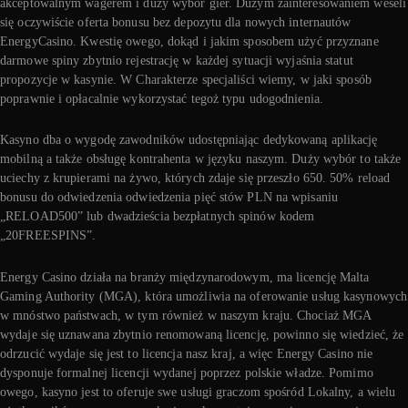
akceptowalnym wagerem i duży wybór gier. Dużym zainteresowaniem weseli
się oczywiście oferta bonusu bez depozytu dla nowych internautów
EnergyCasino. Kwestię owego, dokąd i jakim sposobem użyć przyznane
darmowe spiny zbytnio rejestrację w każdej sytuacji wyjaśnia statut
propozycje w kasynie. W Charakterze specjaliści wiemy, w jaki sposób
poprawnie i opłacalnie wykorzystać tegoż typu udogodnienia.
Kasyno dba o wygodę zawodników udostępniając dedykowaną aplikację
mobilną a także obsługę kontrahenta w języku naszym. Duży wybór to także
uciechy z krupierami na żywo, których zdaje się przeszło 650. 50% reload
bonusu do odwiedzenia odwiedzenia pięć stów PLN na wpisaniu
„RELOAD500” lub dwadzieścia bezpłatnych spinów kodem
„20FREESPINS”.
Energy Casino działa na branży międzynarodowym, ma licencję Malta
Gaming Authority (MGA), która umożliwia na oferowanie usług kasynowych
w mnóstwo państwach, w tym również w naszym kraju. Chociaż MGA
wydaje się uznawana zbytnio renomowaną licencję, powinno się wiedzieć, że
odrzucić wydaje się jest to licencja nasz kraj, a więc Energy Casino nie
dysponuje formalnej licencji wydanej poprzez polskie władze. Pomimo
owego, kasyno jest to oferuje swe usługi graczom spośród Lokalny, a wielu