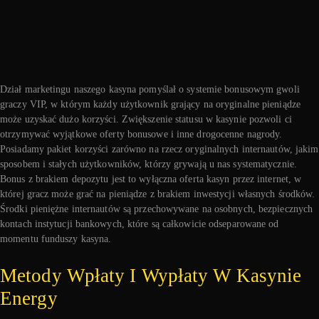
Dział marketingu naszego kasyna pomyślał o systemie bonusowym gwoli
graczy VIP, w którym każdy użytkownik grający na oryginalne pieniądze
może uzyskać dużo korzyści. Zwiększenie statusu w kasynie pozwoli ci
otrzymywać wyjątkowe oferty bonusowe i inne drogocenne nagrody.
Posiadamy pakiet korzyści zarówno na rzecz oryginalnych internautów, jakim
sposobem i stałych użytkowników, którzy grywają u nas systematycznie.
Bonus z brakiem depozytu jest to wyłączna oferta kasyn przez internet, w
której gracz może grać na pieniądze z brakiem inwestycji własnych środków.
Środki pieniężne internautów są przechowywane na osobnych, bezpiecznych
kontach instytucji bankowych, które są całkowicie odseparowane od
momentu funduszy kasyna.
Metody Wpłaty I Wypłaty W Kasynie
Energy