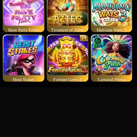
Rave Party Fever
Treasures of Aztec
Mahjong Ways 3
Heist Stakes
Fortune Gems 2
Carnaval Fiesta