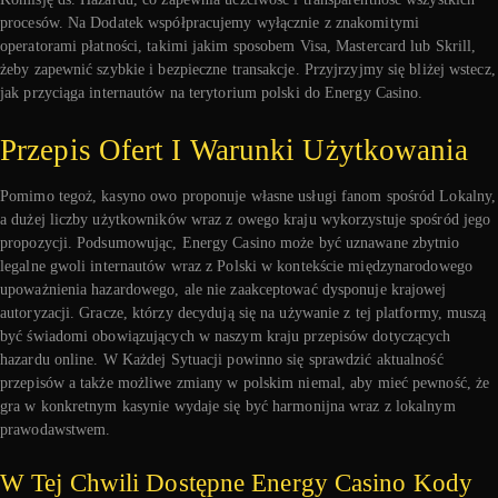
procesów. Na Dodatek współpracujemy wyłącznie z znakomitymi
operatorami płatności, takimi jakim sposobem Visa, Mastercard lub Skrill,
żeby zapewnić szybkie i bezpieczne transakcje. Przyjrzyjmy się bliżej wstecz,
jak przyciąga internautów na terytorium polski do Energy Casino.
Przepis Ofert I Warunki Użytkowania
Pomimo tegoż, kasyno owo proponuje własne usługi fanom spośród Lokalny,
a dużej liczby użytkowników wraz z owego kraju wykorzystuje spośród jego
propozycji. Podsumowując, Energy Casino może być uznawane zbytnio
legalne gwoli internautów wraz z Polski w kontekście międzynarodowego
upoważnienia hazardowego, ale nie zaakceptować dysponuje krajowej
autoryzacji. Gracze, którzy decydują się na używanie z tej platformy, muszą
być świadomi obowiązujących w naszym kraju przepisów dotyczących
hazardu online. W Każdej Sytuacji powinno się sprawdzić aktualność
przepisów a także możliwe zmiany w polskim niemal, aby mieć pewność, że
gra w konkretnym kasynie wydaje się być harmonijna wraz z lokalnym
prawodawstwem.
W Tej Chwili Dostępne Energy Casino Kody