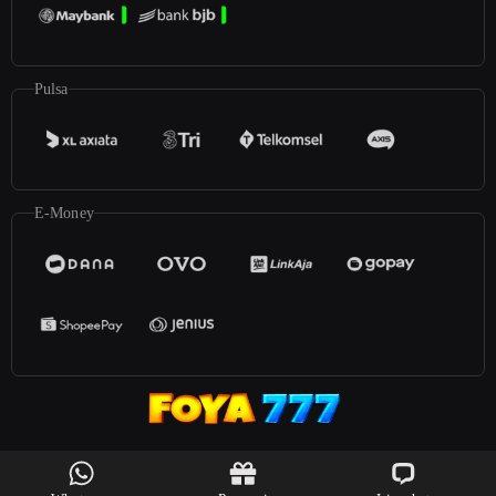
Pulsa
E-Money
©2025
Foya777
. All rights reserved | 18+