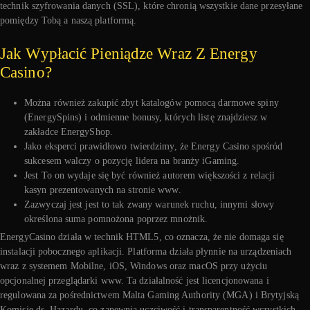
technik szyfrowania danych (SSL), które chronią wszystkie dane przesyłane
pomiędzy Tobą a naszą platformą.
Jak Wypłacić Pieniądze Wraz Z Energy
Casino?
Można również zakupić zbyt katalogów pomocą darmowe spiny
(EnergySpins) i odmienne bonusy, których listę znajdziesz w
zakładce EnergyShop.
Jako eksperci prawidłowo twierdzimy, że Energy Casino spośród
sukcesem walczy o pozycję lidera na branży iGaming.
Jest To on wydaje się być również autorem większości z relacji
kasyn prezentowanych na stronie www.
Zazwyczaj jest jest to tak zwany warunek ruchu, innymi słowy
określona suma pomnożona poprzez mnożnik.
EnergyCasino działa w technik HTML5, co oznacza, że nie domaga się
instalacji pobocznego aplikacji. Platforma działa płynnie na urządzeniach
wraz z systemem Mobilne, iOS, Windows oraz macOS przy użyciu
opcjonalnej przeglądarki www. Ta działalność jest licencjonowana i
regulowana za pośrednictwem Malta Gaming Authority (MGA) i Brytyjską
Komisję ds. Hazardu, co zapewnia uczciwość i transparentność wszystkich