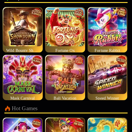
Wild Bounty Showdown
Fortune Ox
Fortune Rabbit
Mask Carnival
Bali Vacation
Speed Winner
Hot Games