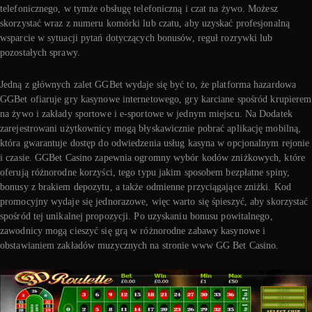
telefonicznego, w tymże obsługę telefoniczną i czat na żywo. Możesz
skorzystać wraz z numeru komórki lub czatu, aby uzyskać profesjonalną
wsparcie w sytuacji pytań dotyczących bonusów, reguł rozrywki lub
pozostałych sprawy.
Jedną z głównych zalet GGBet wydaje się być to, że platforma hazardowa
GGBet ofiaruje gry kasynowe internetowego, gry karciane spośród krupierem
na żywo i zakłady sportowe i e-sportowe w jednym miejscu. Na Dodatek
zarejestrowani użytkownicy mogą błyskawicznie pobrać aplikację mobilną,
która gwarantuje dostęp do odwiedzenia usług kasyna w opcjonalnym rejonie
i czasie. GGBet Casino zapewnia ogromny wybór kodów zniżkowych, które
oferują różnorodne korzyści, tego typu jakim sposobem bezpłatne spiny,
bonusy z brakiem depozytu, a także odmienne przyciągające zniżki. Kod
promocyjny wydaje się jednorazowe, więc warto się śpieszyć, aby skorzystać
spośród tej unikalnej propozycji. Po uzyskaniu bonusu powitalnego,
zawodnicy mogą cieszyć się grą w różnorodne zabawy kasynowe i
obstawianiem zakładów muzycznych na stronie www GG Bet Casino.