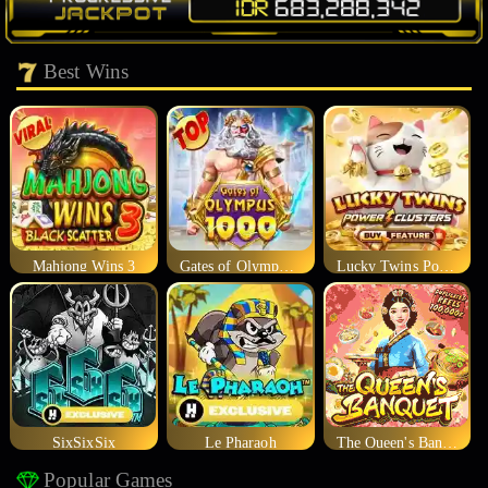
Best Wins
Mahjong Wins 3
Gates of Olympus 1000
Lucky Twins Power Clusters
SixSixSix
Le Pharaoh
The Queen's Banquet
Popular Games