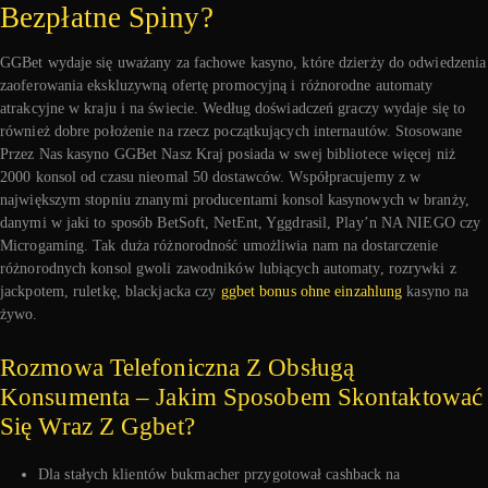
Bezpłatne Spiny?
GGBet wydaje się uważany za fachowe kasyno, które dzierży do odwiedzenia
zaoferowania ekskluzywną ofertę promocyjną i różnorodne automaty
atrakcyjne w kraju i na świecie. Według doświadczeń graczy wydaje się to
również dobre położenie na rzecz początkujących internautów. Stosowane
Przez Nas kasyno GGBet Nasz Kraj posiada w swej bibliotece więcej niż
2000 konsol od czasu nieomal 50 dostawców. Współpracujemy z w
największym stopniu znanymi producentami konsol kasynowych w branży,
danymi w jaki to sposób BetSoft, NetEnt, Yggdrasil, Play’n NA NIEGO czy
Microgaming. Tak duża różnorodność umożliwia nam na dostarczenie
różnorodnych konsol gwoli zawodników lubiących automaty, rozrywki z
jackpotem, ruletkę, blackjacka czy
ggbet bonus ohne einzahlung
kasyno na
żywo.
Rozmowa Telefoniczna Z Obsługą
Konsumenta – Jakim Sposobem Skontaktować
Się Wraz Z Ggbet?
Dla stałych klientów bukmacher przygotował cashback na