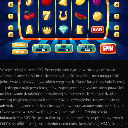
W tejże sekcji serwisu GG Bet użytkownicy grają w różnego wariantu
zabawy losowe i jeśli będą dysponowali dość szczęścia, owo mogą trafić
jedną wraz z niezwykle wysokich wygranych. Nasze kasyno posiada licencję
— jednego z najlepszych organów, zajmujących się wydawaniem pozwoleń
na kierowanie działalności hazardowej w Internecie. Każde gry działają
według międzynarodowych standardów, a bezwzględne stosowanie się do
odwiedzenia generatora liczb losowych, owo zagwarantowanie, że każdy ma
równe szanse w trasie według największe trafienia. Dzisiaj sekcja
bukmacherska GG Bet jest to dziesiątki najlepszych dyscyplin muzycznych.
Od Czasu piłki nożnej, za pośrednictwem tenis, koszykówkę MMA, kojec, na