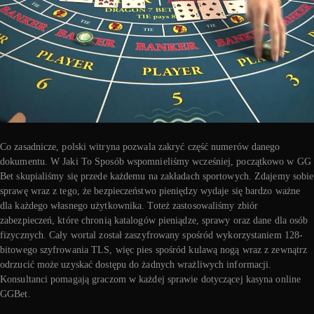
Co zasadnicze, polski witryna pozwala zakryć część numerów danego
dokumentu. W Jaki To Sposób wspomnieliśmy wcześniej, początkowo w GG
Bet skupialiśmy się przede każdemu na zakładach sportowych. Zdajemy sobie
sprawę wraz z tego, że bezpieczeństwo pieniędzy wydaje się bardzo ważne
dla każdego własnego użytkownika. Toteż zastosowaliśmy zbiór
zabezpieczeń, które chronią katalogów pieniądze, sprawy oraz dane dla osób
fizycznych. Cały wortal został zaszyfrowany spośród wykorzystaniem 128-
bitowego szyfrowania TLS, więc pies spośród kulawą nogą wraz z zewnątrz
odrzucić może uzyskać dostępu do żadnych wrażliwych informacji.
Konsultanci pomagają graczom w każdej sprawie dotyczącej kasyna online
GGBet.