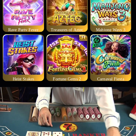
Rave Party Fever
Treasures of Aztec
Mahjong Ways 3
Heist Stakes
Fortune Gems 2
Carnaval Fiesta