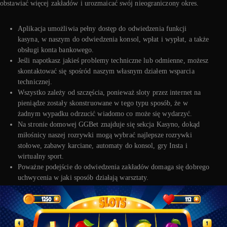
obstawiać więcej zakładów i urozmaicać swój nieograniczony okres.
Aplikacja umożliwia pełny dostęp do odwiedzenia funkcji
kasyna, w naszym do odwiedzenia konsol, wpłat i wypłat, a także
obsługi konta bankowego.
Jeśli napotkasz jakieś problemy techniczne lub odmienne, możesz
skontaktować się spośród naszym własnym działem wsparcia
technicznej.
Wszystko zależy od szczęścia, ponieważ sloty przez internet na
pieniądze zostały skonstruowane w tego typu sposób, że w
żadnym wypadku odrzucić wiadomo co może się wydarzyć.
Na stronie domowej GGBet znajduje się sekcja Kasyno, dokąd
miłośnicy naszej rozrywki mogą wybrać najlepsze rozrywki
stołowe, zabawy karciane, automaty do konsol, gry Insta i
wirtualny sport.
Poważne podejście do odwiedzenia zakładów domaga się dobrego
uchwycenia w jaki sposób działają warsztaty.