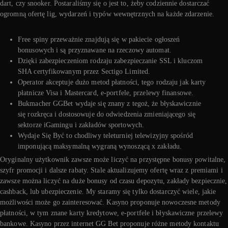
dart, czy snooker. Postaraliśmy się o jest to, żeby codziennie dostarczać
ogromną ofertę lig, wydarzeń i typów wewnętrznych na każde zdarzenie.
Free spiny przeważnie znajdują się w pakiecie ogłoszeń
bonusowych i są przyznawane na rzeczowy automat.
Dzięki zabezpieczeniom rodzaju zabezpieczanie SSL i kluczom
SHA certyfikowanym przez Sectigo Limited.
Operator akceptuje dużo metod płatności, tego rodzaju jak karty
płatnicze Visa i Mastercard, e-portfele, przelewy finansowe.
Bukmacher GGBet wydaje się znany z tegoż, że błyskawicznie
się rozkręca i dostosowuje do odwiedzenia zmieniającego się
sektorze iGamingu i zakładów sportowych.
Wydaje Się Być to chodliwy teleturniej telewizyjny spośród
imponującą maksymalną wygraną wynoszącą x zakładu.
Oryginalny użytkownik zawsze może liczyć na przystępne bonusy powitalne,
szyfr promocji i dalsze rabaty. Stale aktualizujemy ofertę wraz z premiami i
zawsze można liczyć na duże bonusy od czasu depozytu, zakłady bezpiecznie,
cashback, lub ubezpieczenie. My staramy się tylko dostarczyć wiele, jakie
możliwości może go zainteresować. Kasyno proponuje nowoczesne metody
płatności, w tym znane karty kredytowe, e-portfele i błyskawiczne przelewy
bankowe. Kasyno przez internet GG Bet proponuje różne metody kontaktu