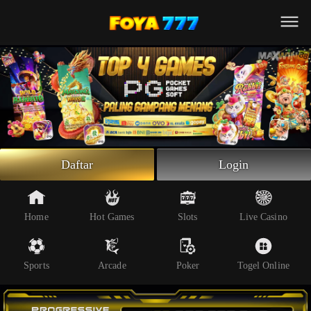
Beranda
Slot Online
Live Casino
Sportsbook
Arcade
Togel Online
Daftar
Login
Poker
Whatsapp
Home
Hot Games
Slots
Live Casino
Telegram
Sports
Arcade
Poker
Togel Online
Livechat