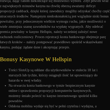
rozwija, dając fanom niekończące się możliwości wyboru. Zbyt pewien wraz
z największych minusów kasyna na chwilę obecną uważamy deficyt
propozycji cashback, dzięki której zawodnicy mogliby odzyskać choćby część
utraconych środków. Następnym niedoskonałością jest względnie niski bonus
powitalny, przy jednoczesnym wielkim wymogu ruchu, jakie możliwości o
wiele zmniejsza szansę zawodników na wypłatę wygranych. Aby odebrać
premia powitalny w kasyno Hellspin, należy wcześniej założyć nowe
rachunek rozliczeniowy. Proces rejestracji konta bankowego obejmuje parę
łatwych kroków – należy postępować prawidłowo spośród wskazówkami
kasyna, podając żądane dane i akceptując przepis.
Bonusy Kasynowe W Hellspin
Treści SlotsUp są oddane dla użytkowników w stuleciu 18 lat i
starszych lub tychże, którzy osiągnęli ilość lat uprawniający do
hazardu w swej władzy.
Na otwarciu konta bankowego w tymże bezpiecznym kasynie
online i sprawdzeniu propozycji komputerów kasynowych,
możemy śmiało polecić to kasyno internetowego spośród kilku
powodów.
Odsłona mobilna wydaje się być w pełni czytelna i wydajna, a