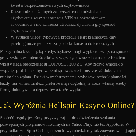
kwestii bezpieczeństwa swych użytkowników.
Kasyno nie ma żadnych zastrzeżeń co do odwiedzenia
użytkowania wraz z internecie VPN za pośrednictwem
zawodników i nie zamierza utrudniać dywanom gry spośród
tegoż powodu.
W sytuacji więcej typowych procedur i kart płatniczych cały
przebieg może jednakże zająć do kilkunastu dób roboczych.
Maksymalna kwota, jaką kiedyś będziesz mógł wypłacić związana spośród
grą z wykorzystaniem środków zawiązanych wraz z bonusem z brakiem
wpłaty sięga pięćdziesięciu EUR/USD, 200 ZŁ. Aby złożyć wniosek o
wypłatę, profil musi być w pełni sprawdzone i musi zostać dokonana
minimalna wpłata. Dzięki wszechstronnemu wyborowi technik płatności,
każdy fan winien znaleźć preferowaną i dogodną na rzecz własnej osoby
formę dokonywania depozytów a także wypłat.
Jak Wyróżnia Hellspin Kasyno Online?
Spośród reguły jesteśmy przyzwyczajeni do odwiedzenia szukania
poświęcanych programów mobilnych na Yahoo Play, lub też AppStore. W
przypadku HellSpin Casino, odrzucić wydobędziemy tak zaawansowanej apki