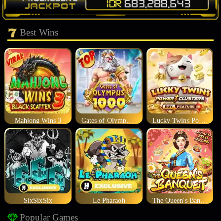
Best Wins
Mahjong Wins 3
Gates of Olympus 1000
Lucky Twins Power Clusters
SixSixSix
Le Pharaoh
The Queen's Banquet
Popular Games