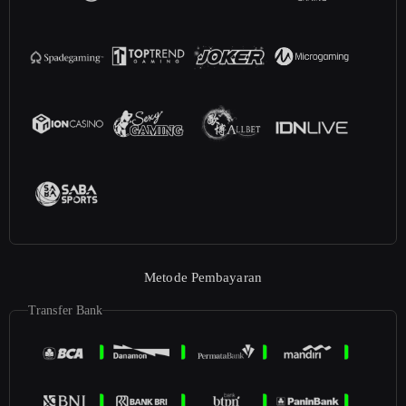
Metode Pembayaran
Transfer Bank