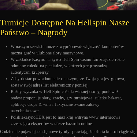
Turnieje Dostępne Na Hellspin Nasze
Państwo – Nagrody
W naszym serwisie możesz wypróbować większość komputerów
można grać w ulubione sloty maszynowe.
W zakładce Kasyno na żywo Hell Spin casino fan znajdzie różne
odmiany ruletki na pieniądze, w których grę prowadzą
autentyczni krupierzy.
Żeby dostać powiadomienie o naszym, że Twoja gra jest gotowa,
zostaw swój adres list elektroniczny poniżej.
Każdy wyszuka w Hell Spin coś dla własnej osoby, ponieważ
podest proponuje sloty, szachy, gry turniejowe, ruletkę bakarat,
aplikacje drops & wins i faktycznie zwane zabawy
natychmiastowe.
PolskiekasynoHEX jest to nasz kraj witryna www internetowa
zrzeszająca ekspertów w sferze hazardu online.
Codziennie pojawiające się nowe tytuły sprawiają, że oferta konsol ciągle się