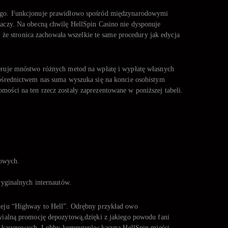
owego. Funkcjonuje prawidłowo spośród międzynarodowymi
raczy. Na obecną chwilę HellSpin Casino nie dysponuje
, że stronica zachowała wszelkie te same procedury jak edycja
feruje mnóstwo różnych metod na wpłatę i wypłatę własnych
pośrednictwem nas suma wyszuka się na koncie osobistym
ości na ten rzecz zostały zaprezentowane w poniższej tabeli.
towych.
yginalnych internautów.
nieju “Highway to Hell”. Odrębny przykład owo
awialną promocję depozytową,dzięki z jakiego powodu fani
k kasynowych. Lobby komputerów kasyna HellSpin mieści