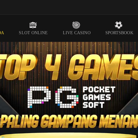
DA
SLOT ONLINE
LIVE CASINO
SPORTSBOOK