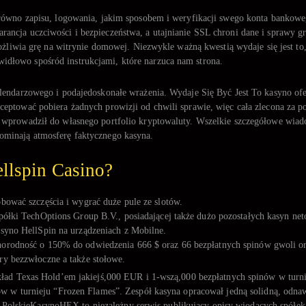
zarówno zapisu, logowania, jakim sposobem i weryfikacji swego konta bank
ancja uczciwości i bezpieczeństwa, a utajnianie SSL chroni dane i sprawy g
możliwia grę na witrynie domowej. Niezwykle ważną kwestią wydaje się jest to
dłowo spośród instrukcjami, które narzuca nam strona.
alendarzowego i podajedoskonałe wrażenia. Wydaje Się Być Jest To kasyno o
ceptować pobiera żadnych prowizji od chwili sprawie, więc cała zlecona za 
 wprowadził do własnego portfolio kryptowaluty. Wszelkie szczegółowe wiadom
ominają atmosferę faktycznego kasyna.
llspin Casino?
óbować szczęścia i wygrać duże pule ze slotów.
spółki TechOptions Group B.V., posiadającej także dużo pozostałych kasyn ne
asyno HellSpin na urządzeniach z Mobilne.
norodność o 150% do odwiedzenia 666 $ oraz 66 bezpłatnych spinów gwoli or
ry bezzwłoczne a także stołowe.
ykład Texas Hold’em jakiejś,000 EUR i 1-wszą,000 bezpłatnych spinów w tur
nów w turnieju “Frozen Flames”. Zespół kasyna opracował jedną solidną, odn
PolskieKasynoHEX to niezależny serwis publikujący opisy wiodących spółe