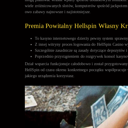
wiele zróżnicowanych slotów, komputerów spośród jackpotem a 
owo zabawy najnowsze i najistotniejsze.
Premia Powitalny Hellspin Własny Kr
To kasyno internetowego dzierży pewny system sprawny
Z innej witryny proces logowania do HellSpin Casino w
Szczególnie zasadnicze są zasady dotyczące depozytów i
Poprzednio przystąpieniem do rozgrywek konsol kasynow
Dział wsparcia funkcjonuje całodobowo i został przygotowany
HellSpin od czasu okresu konkretnego początku współpracuje
jakiego urządzenia korzystasz.