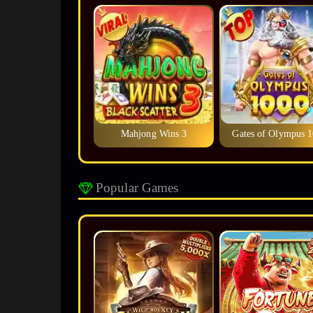
Mahjong Wins 3
Gates of Olympus 
Popular Games