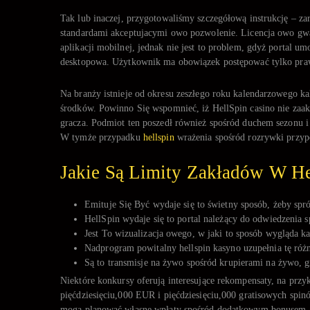
Tak lub inaczej, przygotowaliśmy szczegółową instrukcję – 
standardami akceptujacymi owo pozwolenie. Licencja owo gwar
aplikacji mobilnej, jednak nie jest to problem, gdyż portal u
desktopowa. Użytkownik ma obowiązek postępować tylko prawi
Na branży istnieje od okresu zeszłego roku kalendarzowego k
środków. Powinno Się wspomnieć, iż HellSpin casino nie zaak
gracza. Podmiot ten poszedł również spośród duchem sezonu i
W tymże przypadku
hellspin
wrażenia spośród rozrywki przyp
Jakie Są Limity Zakładów W He
Emituje Się Być wydaje się to świetny sposób, żeby spr
HellSpin wydaje się to portal należący do odwiedzenia 
Jest To wizualizacja owego, w jaki to sposób wygląda k
Nadprogram powitalny hellspin kasyno uzupełnia tę róż
Są to transmisje na żywo spośród krupierami na żywo, g
Niektóre konkursy oferują interesujące rekompensaty, na prz
pięćdziesięciu,000 EUR i pięćdziesięciu,000 gratisowych spi
mogą planować własne wpłaty spośród dodatkowym bonusem. 