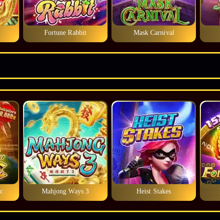
Fortune Rabbit
Mask Carnival
c
Mahjong Ways 3
Heist Stakes