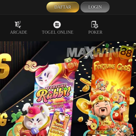
DAFTAR
LOGIN
ARCADE
TOGEL ONLINE
POKER