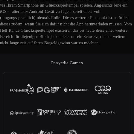
via Ihrem Smartphone im Gluecksspieltempel spielen. Angesichts Jene ein
iOS- , alternativ Android-Gerät verfügen, spielt dabei voll
(umgangssprachlich) niemals Rolle. Dieses weiterer Pluspunkt ist natürlich
dieses zudem, wenn Sie sich dafür nicht die App herunterladen müssen. Vom
Hell Runde Gluecksspieltempel existieren das bis heute diese eine, weitere
Bereich für diejenigen Black jack spieler unfein Schweiz, die bei weitem
nicht lange zeit auf ihren Bargeldgewinn warten möchten.
Penyedia Games