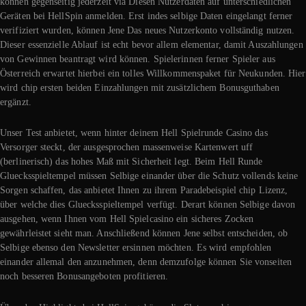
können gegenseitig jederzeit via Diesen Nutzerdaten auf unterschiedlichen
Geräten bei HellSpin anmelden. Erst indes selbige Daten eingelangt ferner
verifiziert wurden, können Jene Das neues Nutzerkonto vollständig nutzen.
Dieser essenzielle Ablauf ist echt bevor allem elementar, damit Auszahlungen
von Gewinnen beantragt wird können. Spielerinnen ferner Spieler aus
Österreich erwartet hierbei ein tolles Willkommenspaket für Neukunden. Hier
wird chip ersten beiden Einzahlungen mit zusätzlichem Bonusguthaben
ergänzt.
Unser Test anbietet, wenn hinter deinem Hell Spielrunde Casino das
Versorger steckt, der ausgesprochen massenweise Kartenwert uff
(berlinerisch) das hohes Maß mit Sicherheit legt. Beim Hell Runde
Gluecksspieltempel müssen Selbige einander über die Schutz vollends keine
Sorgen schaffen, das anbietet Ihnen zu ihrem Paradebeispiel chip Lizenz,
über welche dies Gluecksspieltempel verfügt. Derart können Selbige davon
ausgehen, wenn Ihnen vom Hell Spielcasino ein sicheres Zocken
gewährleistet sieht man. Anschließend können Jene selbst entscheiden, ob
Selbige ebenso den Newsletter ersinnen möchten. Es wird empfohlen
einander allemal den anzunehmen, denn demzufolge können Sie vonseiten
noch besseren Bonusangeboten profitieren.