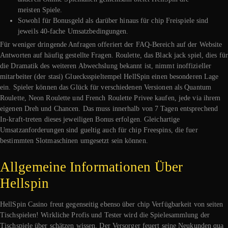
meisten Spiele.
Sowohl für Bonusgeld als darüber hinaus für chip Freispiele sind
jeweils 40-fache Umsatzbedingungen.
Für weniger dringende Anfragen offeriert der FAQ-Bereich auf der Website
Antworten auf häufig gestellte Fragen. Roulette, das Black jack spiel, dies für
die Dramatik des weiteren Abwechslung bekannt ist, nimmt inoffizieller
mitarbeiter (der stasi) Gluecksspieltempel HellSpin einen besonderen Lage
ein. Spieler können das Glück für verschiedenen Versionen als Quantum
Roulette, Neon Roulette und French Roulette Privee kaufen, jede via ihrem
eigenen Dreh und Chancen. Das muss innerhalb von 7 Tagen entsprechend
In-kraft-treten dieses jeweiligen Bonus erfolgen. Gleichartige
Umsatzanforderungen sind gueltig auch für chip Freespins, die fuer
bestimmten Slotmaschinen umgesetzt sein können.
Allgemeine Informationen Über
Hellspin
HellSpin Casino freut gegenseitig ebenso über chip Verfügbarkeit von seiten
Tischspielen! Wirkliche Profis und Tester wird die Spielesammlung der
Tischspiele über schätzen wissen. Der Versorger feuert seine Neukunden qua