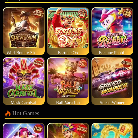
Wild Bounty Showdown
Fortune Ox
Fortune Rabbit
Mask Carnival
Bali Vacation
Speed Winner
Hot Games