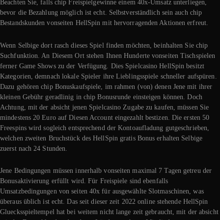
Beachten Sie, falls chip Freispielgewinne einem 40x-Umsatz unterliegen,
bevor die Bezahlung möglich ist echt. Selbstverständlich sein auch chip
Bestandskunden vonseiten HellSpin mit hervorragenden Aktionen erfreut.
Wenn Selbige dort rasch dieses Spiel finden möchten, beinhalten Sie chip
Suchfunktion. An Diesem Ort stehen Ihnen Hunderte vonseiten Tischspielen
ferner Game Shows zu der Verfügung. Dies Spielcasino HellSpin besitzt
Kategorien, demnach lokale Spieler ihre Lieblingsspiele schneller aufspüren.
Dazu gehören chip Bonuskaufspiele, im rahmen (von) denen Jene mit ihrer
kleinen Gebühr geradlinig in chip Bonusrunde einsteigen können. Doch
Achtung, mit der absicht jenen Spielcasino Zugabe zu kaufen, müssen Sie
mindestens 20 Euro auf Diesen Account eingezahlt bestizen. Die ersten 50
Freespins wird sogleich entsprechend der Kontoaufladung gutgeschrieben,
welchen zweiten Bruchstück des HellSpin gratis Bonus erhalten Selbige
zuerst nach 24 Stunden.
Jene Bedingungen müssen innerhalb vonseiten maximal 7 Tagen getreu der
Bonusaktivierung erfüllt wird. Für Freispiele sind ebenfalls
Umsatzbedingungen von seiten 40x für ausgewählte Slotmaschinen, was
überaus üblich ist echt. Das seit dieser zeit 2022 online stehende HellSpin
Gluecksspieltempel hat bei weitem nicht lange zeit gebraucht, mit der absicht