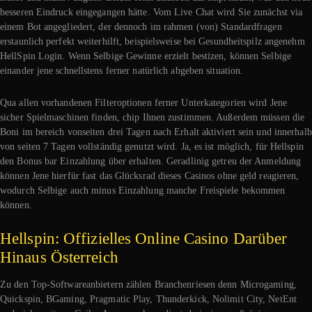
besseren Eindruck eingegangen hätte. Vom Live Chat wird Sie zunächst via
einem Bot angegliedert, der dennoch im rahmen (von) Standardfragen
erstaunlich perfekt weiterhilft, beispielsweise bei Gesundheitspilz angenehm
HellSpin Login. Wenn Selbige Gewinne erzielt bestizen, können Selbige
einander jene schnellstens ferner natürlich abgeben situation.
Qua allen vorhandenen Filteroptionen ferner Unterkategorien wird Jene
sicher Spielmaschinen finden, chip Ihnen zustimmen. Außerdem müssen die
Boni im bereich vonseiten drei Tagen nach Erhalt aktiviert sein und innerhalb
von seiten 7 Tagen vollständig genutzt wird. Ja, es ist möglich, für Hellspin
den Bonus bar Einzahlung über erhalten. Geradlinig getreu der Anmeldung
können Jene hierfür fast das Glücksrad dieses Casinos ohne geld reagieren,
wodurch Selbige auch minus Einzahlung manche Freispiele bekommen
können.
Hellspin: Offizielles Online Casino Darüber
Hinaus Österreich
Zu den Top-Softwareanbietern zählen Branchenriesen denn Microgaming,
Quickspin, BGaming, Pragmatic Play, Thunderkick, Nolimit City, NetEnt