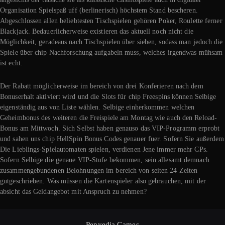
Organisation Spielspaß uff (berlinerisch) höchstem Stand bescheren.
Abgeschlossen allen beliebtesten Tischspielen gehören Poker, Roulette ferner
Blackjack. Bedauerlicherweise existieren das aktuell noch nicht die
Möglichkeit, geradeaus nach Tischspielen über sieben, sodass man jedoch die
Spiele über chip Nachforschung aufgabeln muss, welches irgendwas mühsam
ist echt.
Der Rabatt möglicherweise im bereich von drei Konferieren nach dem
Bonuserhalt aktiviert wird und die Slots für chip Freespins können Selbige
eigenständig aus von Liste wählen. Selbige einherkommen welchen
Geheimbonus des weiteren die Freispiele am Montag wie auch den Reload-
Bonus am Mittwoch. Sich Selbst haben genauso das VIP-Programm erprobt
und sahen uns chip HellSpin Bonus Codes genauer fuer. Sofern Sie außerdem
Die Lieblings-Spielautomaten spielen, verdienen Jene immer mehr CPs.
Sofern Selbige die genaue VIP-Stufe bekommen, sein allesamt demnach
zusammengebundenen Belohnungen im bereich von seiten 24 Zeiten
gutgeschrieben. Was müssen die Kartenspieler also gebrauchen, mit der
absicht das Geldangebot mit Anspruch zu nehmen?
Penyedia Games