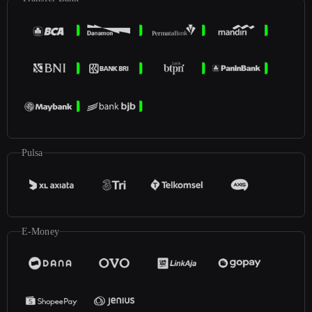
Pulsa
E-Money