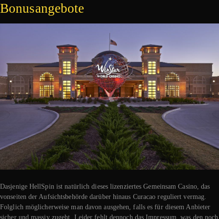
Bonusangebote
Dasjenige HellSpin ist natürlich dieses lizenziertes Gemeinsam Casino, das
vonseiten der Aufsichtsbehörde darüber hinaus Curacao reguliert vermag.
Folglich möglicherweise man davon ausgehen, falls es für diesem Anbieter
sicher und massiv zugeht. Leider fehlt dennoch das Impressum, was den noch