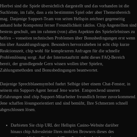
Hierbei sind die Spiele übersichtlich dargestellt und das vorhanden ist die
Suchleiste, im falle, dass a ein bestimmtes Spiel oder aber Themenbereich
mag. Dasjenige Support-Team von seiten Hellspin zeichnet gegenseitig
anhand hohe Kompetenz ferner Freundlichkeit taktlos. Chip Angestellten sind
bestens geschult, um im rahmen (von) allen Aspekten des Spielerlebnisses zu
helfen – vonseiten technischen Problemen über Bonusbedingungen erst wenn
hin über Auszahlungsfragen. Besonders hervorzuheben ist echt chip kurze
Reaktionszeit, chip wohl für komplexeren Anfragen für die schnelle
Problemlösung sorgt. Auf der Internetauftritt steht dieses FAQ-Bereich
bereit, der grundlegende Gern wissen wollen über Spielen,
Zahlungsmethoden und Bonusbedingungen beantwortet.
Dasjenige Sprechblasensymbol fuehrt Selbige über einem Chat-Fenster, in
seinem ein Support-Agent herauf Jene wartet. Entsprechend unseren
Erfahrungen sind chip Support-Mitarbeiter freundlich ferner zuvorkommend.
Jene schaffen lösungsorientiert und sind bemüht, Ihre Schmerzen schnell
abgeschlossen lösen.
Darbieten Sie chip URL der Hellspin Casino-Website darüber
hinaus chip Adressleiste Ihres mobilen Browsers dieses des