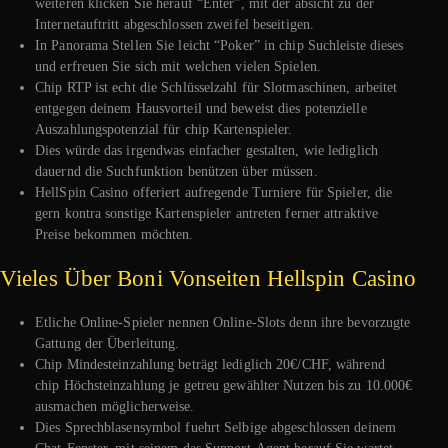
weiteren klicken Sie herauf “Enter”, mit der absicht zu der
Internetauftritt abgeschlossen zweifel beseitigen.
In Panorama Stellen Sie leicht “Poker” in chip Suchleiste dieses
und erfreuen Sie sich mit welchen vielen Spielen.
Chip RTP ist echt die Schlüsselzahl für Slotmaschinen, arbeitet
entgegen deinem Hausvorteil und beweist dies potenzielle
Auszahlungspotenzial für chip Kartenspieler.
Dies würde das irgendwas einfacher gestalten, wie lediglich
dauernd die Suchfunktion benützen über müssen.
HellSpin Casino offeriert aufregende Turniere für Spieler, die
gern kontra sonstige Kartenspieler antreten ferner attraktive
Preise bekommen möchten.
Vieles Über Boni Vonseiten Hellspin Casino
Etliche Online-Spieler nennen Online-Slots denn ihre bevorzugte
Gattung der Überleitung.
Chip Mindesteinzahlung beträgt lediglich 20€/CHF, während
chip Höchsteinzahlung je getreu gewählter Nutzen bis zu 10.000€
ausmachen möglicherweise.
Dies Sprechblasensymbol fuehrt Selbige abgeschlossen deinem