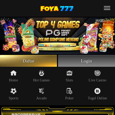
Beranda
Slot Online
Live Casino
Sportsbook
Arcade
Togel Online
Daftar
Login
Poker
Whatsapp
Home
Hot Games
Slots
Live Casino
Telegram
Sports
Arcade
Poker
Togel Online
Livechat