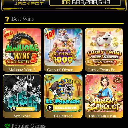
Best Wins
Mahjong Wins 3
Gates of Olympus 1000
Lucky Twins Power Clusters
SixSixSix
Le Pharaoh
The Queen's Banquet
Popular Games