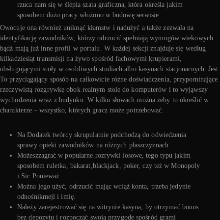
rzuca nam się w ślepia szata graficzna, która określa jakim
sposobem dużo pracy włożono w budowę serwisie.
Owocuje ona również uniknąć kłamstw i nadużyć a także zezwala na
identyfikację zawodników, którzy odrzucić spełniają wymogów wiekowych
bądź mają już inne profil w portalu. W każdej sekcji znajduje się według
kilkadziesiąt transmisji na żywo spośród fachowymi krupierami,
obsługującymi stoły w osobliwych studiach albo kasynach stacjonarnych. Jest
To przyciągający sposób na całkowicie różne doświadczenia, przypominające
rzeczywistą rozgrywkę obok realnym stole do komputerów i to wyjąwszy
wychodzenia wraz z budynku. W kilku słowach można żeby to określić w
charakterze – wszystko, których gracz może potrzebować.
Na Dodatek twórcy skrupulatnie podchodzą do odwiedzenia
sprawy opieki zawodników na różnych płaszczyznach.
Możeszzagrać w popularne rozrywki losowe, tego typu jakim
sposobem ruletka, bakarat,blackjack, poker, czy też w Monopoly
i Sic Ponieważ .
Można jego użyć, odrzucić mając wciąż konta, trzeba jedynie
odnośnikmejl i imię.
Należy zarejestrować się na witrynie kasyna, by otrzymać bonus
bez depozytu i rozpocząć swoją przygodę spośród grami