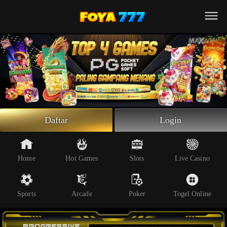
Beranda
Slot Online
Live Casino
Sportsbook
Arcade
Togel Online
Daftar
Login
Poker
Whatsapp
Home
Hot Games
Slots
Live Casino
Telegram
Sports
Arcade
Poker
Togel Online
Livechat