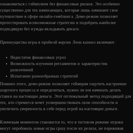
ознакомиться с геймплеем без финансовых рисков. Это особенно
существенно для тех начинающих, которые лишь начинают свое
путешествие в сфере онлайн-гемблинга. Демо-режим позволяет
протестировать всевозможные стратегии и подобрать наиболее
подходящую без нужды вкладывать деньги.
Преимущества игры в пробной версии Леон казино включают:
Недостаток финансовых угроз
Возможность изучения регламентов и характеристик
развлечений
Испытание разнообразных стратегий
Помимо этого, демо-режим позволяет геймерам ощутить настроение
азартного процесса и определиться, нужно ли им начинать делать
ставки на настоящие деньги. Этот оптимальный метод подходящий для
тех, кто стремится хочет усовершенствовать свои способности и
увеличить уверенность в себе перед игрой на настоящие деньги.
Ключевым моментом становится то, что в тестовом режиме игроки
могут опробовать новые игры сразу после их релиза, не переживая