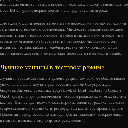
полностью оценить потенциал слота и осознать, в какой степени казино
Leon Bet он удовлетворяет под личные предпочтения игрока.
Для входа к фри игровым автоматам не необходима учетная запись или
загрузка программного обеспечения. Множество онлайн-казино дают
вариант играть прямо в браузере. Данное практично для игроков, что
стремится мгновенно запустить игру без заморочек. Однако стоит
помнить, что выигрыши в подобных развлечениях обладают лишь
виртуальный характер и не подлежат переводу на настоящий баланс.
Лучшие машины в тестовом режиме.
Лучшие игровые автоматы в демонстрационном режиме обеспечивают
уникальную шанс изучить разнообразие слотов без угрозы для
бюджета. Хитовые автоматы, вроде Book of Dead, Starburst и Gonzo’s
Quest, доступны для развлечения в тестовом режиме на многих онлайн
казино. Данное даёт возможность игрокам оценить графику, звуковое
сопровождение и механику игры перед тем как инвестировать деньги.
Подобный подход особенно выгоден для начинающих, которые лишь
начинают познавать мир азартных развлечений.