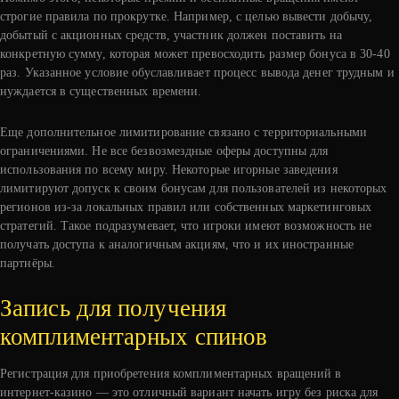
строгие правила по прокрутке. Например, с целью вывести добычу,
добытый с акционных средств, участник должен поставить на
конкретную сумму, которая может превосходить размер бонуса в 30-40
раз. Указанное условие обуславливает процесс вывода денег трудным и
нуждается в существенных времени.
Еще дополнительное лимитирование связано с территориальными
ограничениями. Не все безвозмездные оферы доступны для
использования по всему миру. Некоторые игорные заведения
лимитируют допуск к своим бонусам для пользователей из некоторых
регионов из-за локальных правил или собственных маркетинговых
стратегий. Такое подразумевает, что игроки имеют возможность не
получать доступа к аналогичным акциям, что и их иностранные
партнёры.
Запись для получения
комплиментарных спинов
Регистрация для приобретения комплиментарных вращений в
интернет-казино — это отличный вариант начать игру без риска для