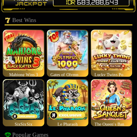
Best Wins
Mahjong Wins 3
Gates of Olympus 1000
Lucky Twins Power Clusters
SixSixSix
Le Pharaoh
The Queen's Banquet
Popular Games