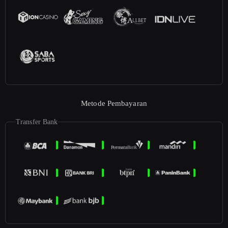
Metode Pembayaran
Transfer Bank