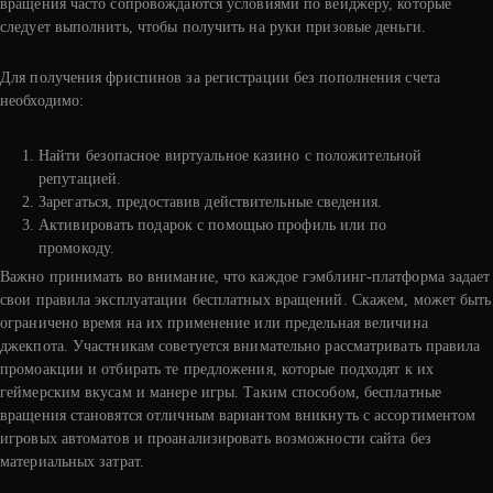
вращения часто сопровождаются условиями по вейджеру, которые
следует выполнить, чтобы получить на руки призовые деньги.
Для получения фриспинов за регистрации без пополнения счета
необходимо:
Найти безопасное виртуальное казино с положительной
репутацией.
Зарегаться, предоставив действительные сведения.
Активировать подарок с помощью профиль или по
промокоду.
Важно принимать во внимание, что каждое гэмблинг-платформа задает
свои правила эксплуатации бесплатных вращений. Скажем, может быть
ограничено время на их применение или предельная величина
джекпота. Участникам советуется внимательно рассматривать правила
промоакции и отбирать те предложения, которые подходят к их
геймерским вкусам и манере игры. Таким способом, бесплатные
вращения становятся отличным вариантом вникнуть с ассортиментом
игровых автоматов и проанализировать возможности сайта без
материальных затрат.