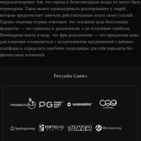
неудовлетворение тем, что призы в безвозмездных модах не могут быть
переведены. Такое может провоцировать разочарование у людей,
которые предпочитает замечать действительные итоги своих усилий.
Однако опытные игроки отмечают, что основная цель бесплатных
форматов — это практика и развлечения, а не получение прибыли.
Необходимо иметь в виду, что фри развлечения — это прекрасная шанс
для новичков ознакомиться с ассортиментом предложений гэмблинг-
платформ и определить наиболее подходящие для себя варианты без
финансовых вложений.
Penyedia Games