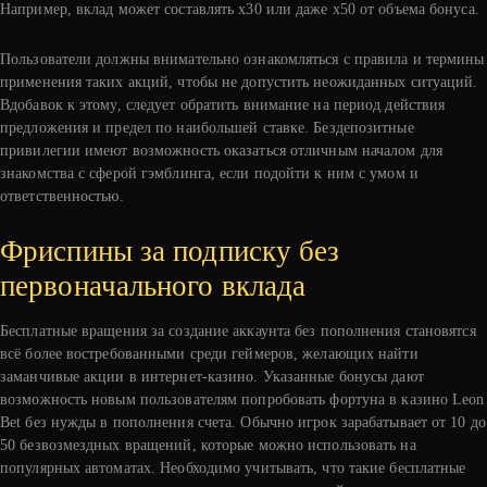
Например, вклад может составлять x30 или даже x50 от объема бонуса.
Пользователи должны внимательно ознакомляться с правила и термины
применения таких акций, чтобы не допустить неожиданных ситуаций.
Вдобавок к этому, следует обратить внимание на период действия
предложения и предел по наибольшей ставке. Бездепозитные
привилегии имеют возможность оказаться отличным началом для
знакомства с сферой гэмблинга, если подойти к ним с умом и
ответственностью.
Фриспины за подписку без
первоначального вклада
Бесплатные вращения за создание аккаунта без пополнения становятся
всё более востребованными среди геймеров, желающих найти
заманчивые акции в интернет-казино. Указанные бонусы дают
возможность новым пользователям попробовать фортуна в казино Leon
Bet без нужды в пополнения счета. Обычно игрок зарабатывает от 10 до
50 безвозмездных вращений, которые можно использовать на
популярных автоматах. Необходимо учитывать, что такие бесплатные