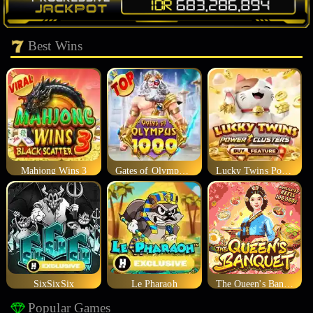
Best Wins
Mahjong Wins 3
Gates of Olympus 1000
Lucky Twins Power Clusters
SixSixSix
Le Pharaoh
The Queen's Banquet
Popular Games