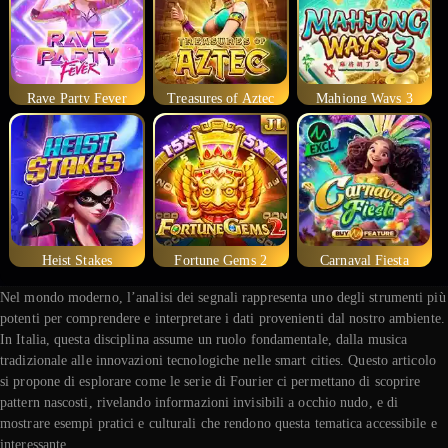
Rave Party Fever
Treasures of Aztec
Mahjong Ways 3
Heist Stakes
Fortune Gems 2
Carnaval Fiesta
Nel mondo moderno, l’analisi dei segnali rappresenta uno degli strumenti più
potenti per comprendere e interpretare i dati provenienti dal nostro ambiente.
In Italia, questa disciplina assume un ruolo fondamentale, dalla musica
tradizionale alle innovazioni tecnologiche nelle smart cities. Questo articolo
si propone di esplorare come le serie di Fourier ci permettano di scoprire
pattern nascosti, rivelando informazioni invisibili a occhio nudo, e di
mostrare esempi pratici e culturali che rendono questa tematica accessibile e
interessante.