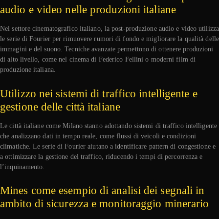
audio e video nelle produzioni italiane
Nel settore cinematografico italiano, la post-produzione audio e video utilizza
le serie di Fourier per rimuovere rumori di fondo e migliorare la qualità delle
immagini e del suono. Tecniche avanzate permettono di ottenere produzioni
di alto livello, come nel cinema di Federico Fellini o moderni film di
produzione italiana.
Utilizzo nei sistemi di traffico intelligente e
gestione delle città italiane
Le città italiane come Milano stanno adottando sistemi di traffico intelligente
che analizzano dati in tempo reale, come flussi di veicoli e condizioni
climatiche. Le serie di Fourier aiutano a identificare pattern di congestione e
a ottimizzare la gestione del traffico, riducendo i tempi di percorrenza e
l’inquinamento.
Mines come esempio di analisi dei segnali in
ambito di sicurezza e monitoraggio minerario