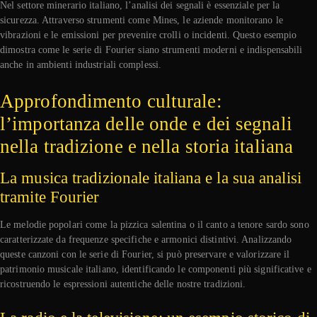
Nel settore minerario italiano, l’analisi dei segnali è essenziale per la
sicurezza. Attraverso strumenti come Mines, le aziende monitorano le
vibrazioni e le emissioni per prevenire crolli o incidenti. Questo esempio
dimostra come le serie di Fourier siano strumenti moderni e indispensabili
anche in ambienti industriali complessi.
Approfondimento culturale:
l’importanza delle onde e dei segnali
nella tradizione e nella storia italiana
La musica tradizionale italiana e la sua analisi
tramite Fourier
Le melodie popolari come la pizzica salentina o il canto a tenore sardo sono
caratterizzate da frequenze specifiche e armonici distintivi. Analizzando
queste canzoni con le serie di Fourier, si può preservare e valorizzare il
patrimonio musicale italiano, identificando le componenti più significative e
ricostruendo le espressioni autentiche delle nostre tradizioni.