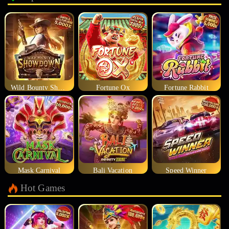
Wild Bounty Showdown
Fortune Ox
Fortune Rabbit
Mask Carnival
Bali Vacation
Speed Winner
Hot Games