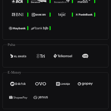
Pulsa
E-Money