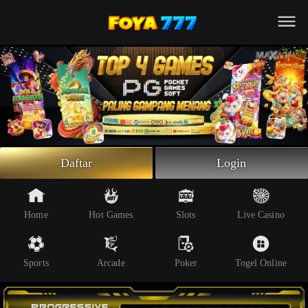
Beranda
Slot Online
Live Casino
Sportsbook
Arcade
Togel Online
Daftar
Login
Poker
Whatsapp
Home
Hot Games
Slots
Live Casino
Telegram
Sports
Arcade
Poker
Togel Online
Livechat