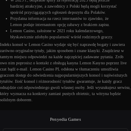
W 2025 r., bezpłatne spiny za rejestrację 2025 będą jeszcze
bardziej atrakcyjne, a zawodnicy z Polski będą mogli korzystać
spośród przyciągających ogłoszeń depozytu dla Polaków.
Przydatna informacja na rzecz internautów to zjawisko, że
Lemon podaje internautom opcję zabawy z brakiem zapisu.
Lemon Casino, założone w 2021 roku kalendarzowego,
błyskawicznie zdobyło popularność wśród rodzimych graczy.
Indeks konsol w Lemon Casino wydaje się być naprawdę bogaty i zawiera
zarówno oryginalne tytuły, jakim sposobem i znane klasyki. Znajdziesz w
tamtym miejscu odpowiedzi na każde najczęściej zadawane pytania. Zrób
owo nim poprosisz o kontakt z obsługą kasyna Lemon Kasyno poprzez live
czat bądź e-mail. Lemon Casino PL odsłona w tłumaczeniu umożliwia
graczom dostęp do odwiedzenia najpopularniejszych konsol i najświeższych
tytułów. Ilość konsol i różnorodność tytułów gwarantuje, że każdy gracz
odnajdzie coś odpowiedniego gwoli własnej osoby. Jeśli wyszukujesz serwisu,
który wyznacza na konkrety zamiast pustych obietnic, ta witryna będzie
solidnym doborem.
Penyedia Games