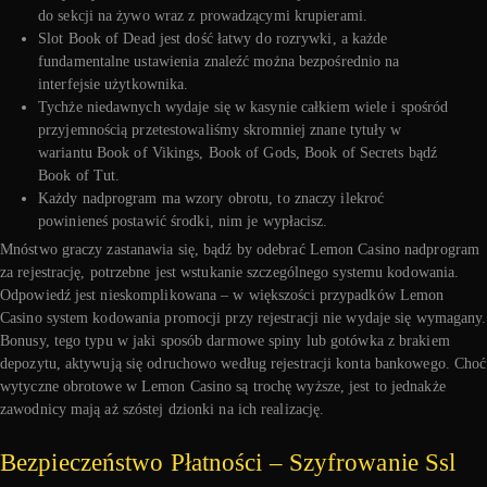
do sekcji na żywo wraz z prowadzącymi krupierami.
Slot Book of Dead jest dość łatwy do rozrywki, a każde
fundamentalne ustawienia znaleźć można bezpośrednio na
interfejsie użytkownika.
Tychże niedawnych wydaje się w kasynie całkiem wiele i spośród
przyjemnością przetestowaliśmy skromniej znane tytuły w
wariantu Book of Vikings, Book of Gods, Book of Secrets bądź
Book of Tut.
Każdy nadprogram ma wzory obrotu, to znaczy ilekroć
powinieneś postawić środki, nim je wypłacisz.
Mnóstwo graczy zastanawia się, bądź by odebrać Lemon Casino nadprogram
za rejestrację, potrzebne jest wstukanie szczególnego systemu kodowania.
Odpowiedź jest nieskomplikowana – w większości przypadków Lemon
Casino system kodowania promocji przy rejestracji nie wydaje się wymagany.
Bonusy, tego typu w jaki sposób darmowe spiny lub gotówka z brakiem
depozytu, aktywują się odruchowo według rejestracji konta bankowego. Choć
wytyczne obrotowe w Lemon Casino są trochę wyższe, jest to jednakże
zawodnicy mają aż szóstej dzionki na ich realizację.
Bezpieczeństwo Płatności – Szyfrowanie Ssl