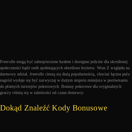
Freerolle mogą być zabezpieczone hasłem i dostępne jedynie dla określonej
społeczności bądź osób spełniających określone kryteria. Wraz Z względu na
darmowy udział, freerolle cieszą się dużą popularnością, chociaż łączna pula
nagród wydaje się być zazwyczaj w dużym stopniu mniejsza w porównaniu
do płatnych turniejów pokerowych. Bonusy pokerowe dla oryginalnych
graczy różnią się w zależności od czasu dostawcy.
Dokąd Znaleźć Kody Bonusowe