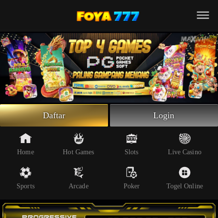
Beranda
Slot Online
Live Casino
Sportsbook
Arcade
Togel Online
Daftar
Login
Poker
Whatsapp
Home
Hot Games
Slots
Live Casino
Telegram
Sports
Arcade
Poker
Togel Online
Livechat