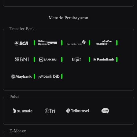
Metode Pembayaran
Transfer Bank
Pulsa
E-Money