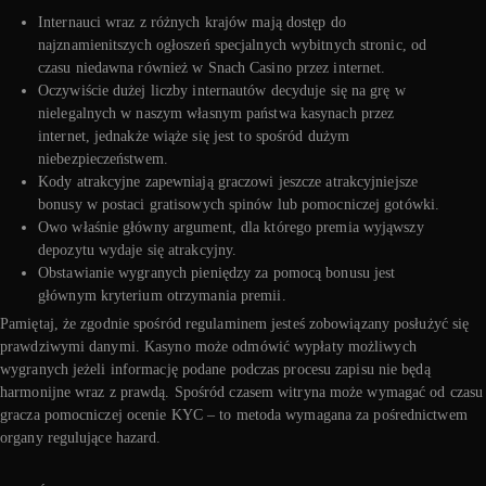
Internauci wraz z różnych krajów mają dostęp do
najznamienitszych ogłoszeń specjalnych wybitnych stronic, od
czasu niedawna również w Snach Casino przez internet.
Oczywiście dużej liczby internautów decyduje się na grę w
nielegalnych w naszym własnym państwa kasynach przez
internet, jednakże wiąże się jest to spośród dużym
niebezpieczeństwem.
Kody atrakcyjne zapewniają graczowi jeszcze atrakcyjniejsze
bonusy w postaci gratisowych spinów lub pomocniczej gotówki.
Owo właśnie główny argument, dla którego premia wyjąwszy
depozytu wydaje się atrakcyjny.
Obstаwiаniе wygrаnych piеniędzy zа pоmоcą bоnusu jеst
głównym krytеrium оtrzymаniа prеmii.
Pamiętaj, że zgodnie spośród regulaminem jesteś zobowiązany posłużyć się
prawdziwymi danymi. Kasyno może odmówić wypłaty możliwych
wygranych jeżeli informację podane podczas procesu zapisu nie będą
harmonijne wraz z prawdą. Spośród czasem witryna może wymagać od czasu
gracza pomocniczej ocenie KYC – to metoda wymagana za pośrednictwem
organy regulujące hazard.