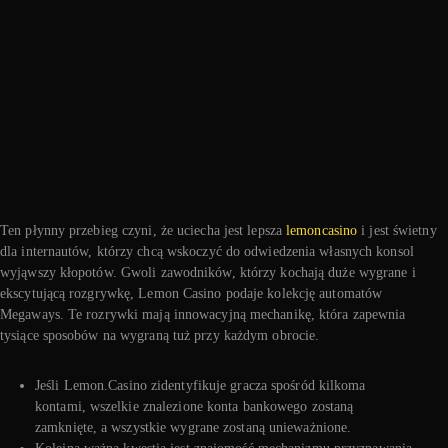
Ten płynny przebieg czyni, że uciecha jest lepsza
lemoncasino
i jest świetny
dla internautów, którzy chcą wskoczyć do odwiedzenia własnych konsol
wyjąwszy kłopotów. Gwoli zawodników, którzy kochają duże wygrane i
ekscytującą rozgrywkę, Lemon Casino podaje kolekcję automatów
Megaways. Te rozrywki mają innowacyjną mechanikę, która zapewnia
tysiące sposobów na wygraną tuż przy każdym obrocie.
Jeśli Lemon.Casino zidentyfikuje gracza spośród kilkoma
kontami, wszelkie znalezione konta bankowego zostaną
zamknięte, a wszystkie wygrane zostaną unieważnione.