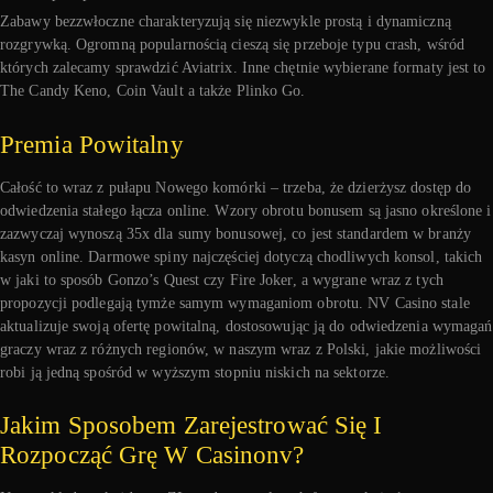
Zabawy bezzwłoczne charakteryzują się niezwykle prostą i dynamiczną
rozgrywką. Ogromną popularnością cieszą się przeboje typu crash, wśród
których zalecamy sprawdzić Aviatrix. Inne chętnie wybierane formaty jest to
The Candy Keno, Coin Vault a także Plinko Go.
Premia Powitalny
Całość to wraz z pułapu Nowego komórki – trzeba, że dzierżysz dostęp do
odwiedzenia stałego łącza online. Wzory obrotu bonusem są jasno określone i
zazwyczaj wynoszą 35x dla sumy bonusowej, co jest standardem w branży
kasyn online. Darmowe spiny najczęściej dotyczą chodliwych konsol, takich
w jaki to sposób Gonzo’s Quest czy Fire Joker, a wygrane wraz z tych
propozycji podlegają tymże samym wymaganiom obrotu. NV Casino stale
aktualizuje swoją ofertę powitalną, dostosowując ją do odwiedzenia wymagań
graczy wraz z różnych regionów, w naszym wraz z Polski, jakie możliwości
robi ją jedną spośród w wyższym stopniu niskich na sektorze.
Jakim Sposobem Zarejestrować Się I
Rozpocząć Grę W Casinonv?