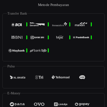
Metode Pembayaran
Transfer Bank
Pulsa
E-Money