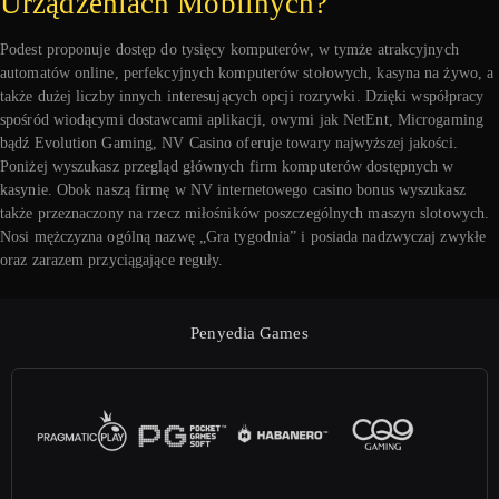
Urządzeniach Mobilnych?
Podest proponuje dostęp do tysięcy komputerów, w tymże atrakcyjnych
automatów online, perfekcyjnych komputerów stołowych, kasyna na żywo, a
także dużej liczby innych interesujących opcji rozrywki. Dzięki współpracy
spośród wiodącymi dostawcami aplikacji, owymi jak NetEnt, Microgaming
bądź Evolution Gaming, NV Casino oferuje towary najwyższej jakości.
Poniżej wyszukasz przegląd głównych firm komputerów dostępnych w
kasynie. Obok naszą firmę w NV internetowego casino bonus wyszukasz
także przeznaczony na rzecz miłośników poszczególnych maszyn slotowych.
Nosi mężczyzna ogólną nazwę „Gra tygodnia” i posiada nadzwyczaj zwykłe
oraz zarazem przyciągające reguły.
Penyedia Games