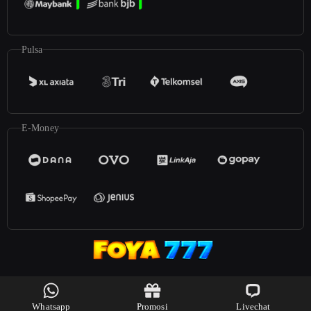
Pulsa
E-Money
©2025
Foya777
. All rights reserved | 18+
Whatsapp
Promosi
Livechat