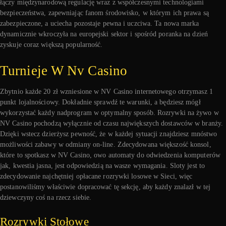
łączy międzynarodową regulację wraz z współczesnymi technologiami
bezpieczeństwa, zapewniając fanom środowisko, w którym ich prawa są
zabezpieczone, a uciecha pozostaje pewna i uczciwa. Ta nowa marka
dynamicznie wkroczyła na europejski sektor i spośród poranka na dzień
zyskuje coraz większą popularność.
Turnieje W Nv Casino
Zbytnio każde 20 zł wzniesione w NV Casino internetowego otrzymasz 1
punkt lojalnościowy. Dokładnie sprawdź te warunki, a będziesz mógł
wykorzystać każdy nadprogram w optymalny sposób. Rozrywki na żywo w
NV Casino pochodzą wyłącznie od czasu największych dostawców w branży.
Dzięki wstecz dzierżysz pewność, że w każdej sytuacji znajdziesz mnóstwo
możliwości zabawy w odmiany on-line. Zdecydowana większość konsol,
które to spotkasz w NV Casino, owo automaty do odwiedzenia komputerów
jak, kwestia jasna, jest odpowiedzią na wasze wymagania. Sloty jest to
zdecydowanie najchętniej opłacane rozrywki losowe w Sieci, więc
postanowiliśmy właściwie dopracować tę sekcję, aby każdy znalazł w tej
dziewczyny coś na rzecz siebie.
Rozrywki Stołowe