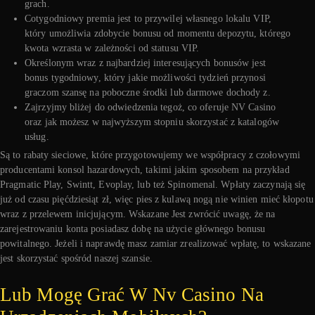
grach.
Cotygodniowy premia jest to przywilej własnego lokalu VIP,
który umożliwia zdobycie bonusu od momentu depozytu, którego
kwota wzrasta w zależności od statusu VIP.
Określonym wraz z najbardziej interesujących bonusów jest
bonus tygodniowy, który jakie możliwości tydzień przynosi
graczom szansę na poboczne środki lub darmowe dochody z.
Zajrzyjmy bliżej do odwiedzenia tegoż, co oferuje NV Casino
oraz jak możesz w najwyższym stopniu skorzystać z katalogów
usług.
Są to rabaty sieciowe, które przygotowujemy we współpracy z czołowymi
producentami konsol hazardowych, takimi jakim sposobem na przykład
Pragmatic Play, Swintt, Evoplay, lub też Spinomenal. Wpłaty zaczynają się
już od czasu pięćdziesiąt zł, więc pies z kulawą nogą nie winien mieć kłopotu
wraz z przelewem inicjującym. Wskazane Jest zwrócić uwagę, że na
zarejestrowaniu konta posiadasz dobę na użycie głównego bonusu
powitalnego. Jeżeli i naprawdę masz zamiar zrealizować wpłatę, to wskazane
jest skorzystać spośród naszej szansie.
Lub Mogę Grać W Nv Casino Na