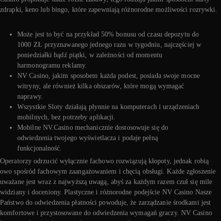
zdrapki, keno lub bingo, które zapewniają różnorodne możliwości rozrywki.
Może jest to być na przykład 50% bonusu od czasu depozytu do
1000 ZŁ przyznawanego jednego razu w tygodniu, najczęściej w
poniedziałki bądź piątki, w zależności od momentu
harmonogramu reklamy.
NV Casino, jakim sposobem każda podest, posiada swoje mocne
witryny, ale również kilka obszarów, które mogą wymagać
naprawy.
Wszystkie Sloty działają płynnie na komputerach i urządzeniach
mobilnych, bez potrzeby aplikacji.
Mobilne NV.Casino mechanicznie dostosowuje się do
odwiedzenia twojego wyświetlacza i podaje pełną
funkcjonalność.
Operatorzy odrzucić wyłącznie fachowo rozwiązują kłopoty, jednak robią
owo spośród fachowym zaangażowaniem i chęcią obsługi. Każde zgłoszenie
uważane jest wraz z najwyższą uwagą, abyś za każdym razem czuł się mile
widziany i doceniony. Plastyczne i różnorodne podejście NV Casino Nasze
Państwo do odwiedzenia płatności powoduje, że zarządzanie środkami jest
komfortowe i przystosowane do odwiedzenia wymagań graczy. NV Casino