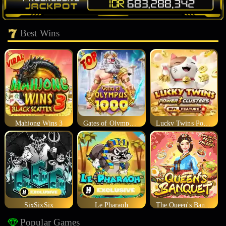
Best Wins
Mahjong Wins 3
Gates of Olympus 1000
Lucky Twins Power Clusters
SixSixSix
Le Pharaoh
The Queen's Banquet
Popular Games