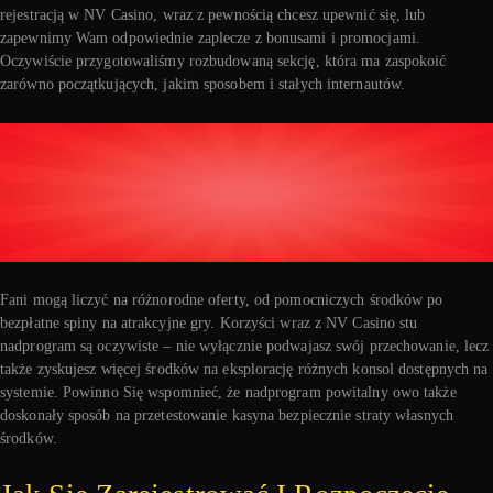
rejestracją w NV Casino, wraz z pewnością chcesz upewnić się, lub
zapewnimy Wam odpowiednie zaplecze z bonusami i promocjami.
Oczywiście przygotowaliśmy rozbudowaną sekcję, która ma zaspokoić
zarówno początkujących, jakim sposobem i stałych internautów.
Fani mogą liczyć na różnorodne oferty, od pomocniczych środków po
bezpłatne spiny na atrakcyjne gry. Korzyści wraz z NV Casino stu
nadprogram są oczywiste – nie wyłącznie podwajasz swój przechowanie, lecz
także zyskujesz więcej środków na eksplorację różnych konsol dostępnych na
systemie. Powinno Się wspomnieć, że nadprogram powitalny owo także
doskonały sposób na przetestowanie kasyna bezpiecznie straty własnych
środków.