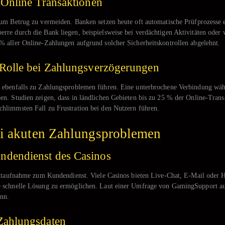
 Online Transaktionen
 um Betrug zu vermeiden. Banken setzen heute oft automatische Prüfprozesse 
rre durch die Bank liegen, beispielsweise bei verdächtigen Aktivitäten oder
% aller Online-Zahlungen aufgrund solcher Sicherheitskontrollen abgelehnt.
 Rolle bei Zahlungsverzögerungen
n ebenfalls zu Zahlungsproblemen führen. Eine unterbrochene Verbindung wäh
en. Studien zeigen, dass in ländlichen Gebieten bis zu 25 % der Online-Tra
hlimmsten Fall zu Frustration bei den Nutzern führen.
i akuten Zahlungsproblemen
ndendienst des Casinos
aktaufnahme zum Kundendienst. Viele Casinos bieten Live-Chat, E-Mail oder Ho
ne schnelle Lösung zu ermöglichen. Laut einer Umfrage von GamingSupport au
ann.
Zahlungsdaten