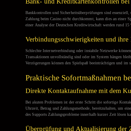
Bank- und Kreditkartenkontrollen bei
Bankkontrollen und Sicherheitsüberprüfungen sind essenziell,
Zahlung beim Casino nicht durchkommt, kann dies an einer Spe
einer Analyse der Deutschen Kreditwirtschaft werden rund 15 
Verbindungsschwierigkeiten und ihre
Schlechte Internetverbindung oder instabile Netzwerke könne
Transaktionen unvollständig sind oder im System hängen bleib
Verzögerungen können den Spielspaß beeinträchtigen und im sc
Praktische Sofortmaßnahmen be
Direkte Kontaktaufnahme mit dem Ku
Bei akuten Problemen ist der erste Schritt die sofortige Kont
Uhrzeit, Betrag und Zahlungsmethode, bereitzuhalten, um ei
des Supports Zahlungsprobleme innerhalb kurzer Zeit lösen k
Überprüfung und Aktualisierung der 