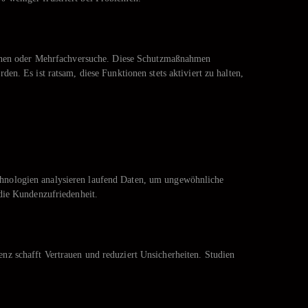
ktionen oder Mehrfachversuche. Diese Schutzmaßnahmen
n. Es ist ratsam, diese Funktionen stets aktiviert zu halten,
chnologien analysieren laufend Daten, um ungewöhnliche
 die Kundenzufriedenheit.
nz schafft Vertrauen und reduziert Unsicherheiten. Studien