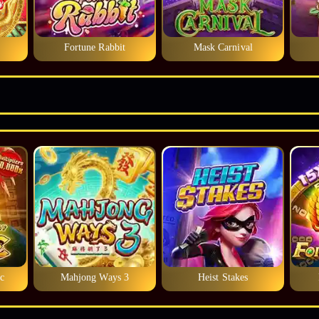
Fortune Rabbit
Mask Carnival
c
Mahjong Ways 3
Heist Stakes