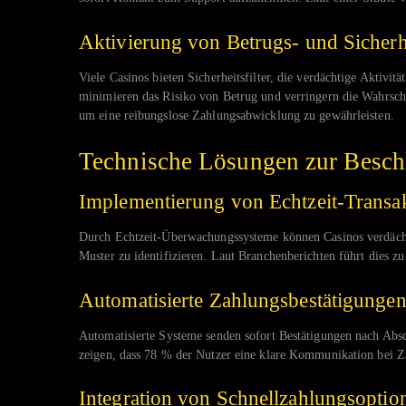
Aktivierung von Betrugs- und Sicherhe
Viele Casinos bieten Sicherheitsfilter, die verdächtige Akti
minimieren das Risiko von Betrug und verringern die Wahrschein
um eine reibungslose Zahlungsabwicklung zu gewährleisten.
Technische Lösungen zur Besch
Implementierung von Echtzeit-Trans
Durch Echtzeit-Überwachungssysteme können Casinos verdächti
Muster zu identifizieren. Laut Branchenberichten führt dies z
Automatisierte Zahlungsbestätigungen
Automatisierte Systeme senden sofort Bestätigungen nach Absc
zeigen, dass 78 % der Nutzer eine klare Kommunikation bei Z
Integration von Schnellzahlungsoptio