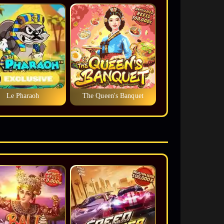
Le Pharaoh
The Queen's Banquet