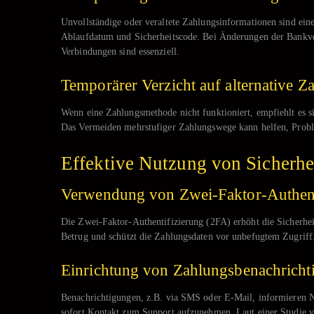
Unvollständige oder veraltete Zahlungsinformationen sind ein
Ablaufdatum und Sicherheitscode. Bei Änderungen der Bankve
Verbindungen sind essenziell.
Temporärer Verzicht auf alternative 
Wenn eine Zahlungsmethode nicht funktioniert, empfiehlt es si
Das Vermeiden mehrstufiger Zahlungswege kann helfen, Probl
Effektive Nutzung von Sicherhe
Verwendung von Zwei-Faktor-Authent
Die Zwei-Faktor-Authentifizierung (2FA) erhöht die Sicherhei
Betrug und schützt die Zahlungsdaten vor unbefugtem Zugriff.
Einrichtung von Zahlungsbenachrich
Benachrichtigungen, z.B. via SMS oder E-Mail, informieren Nu
sofort Kontakt zum Support aufzunehmen. Laut einer Studie vo