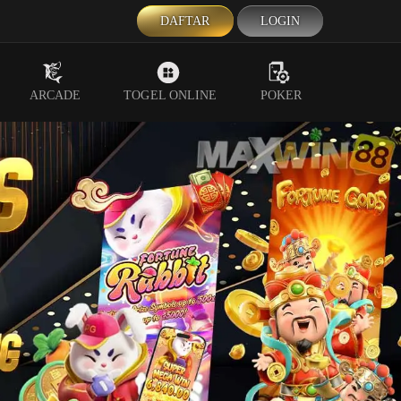
DAFTAR
LOGIN
ARCADE
TOGEL ONLINE
POKER