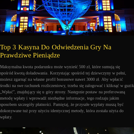
Top 3 Kasyna Do Odwiedzenia Gry Na
Prawdziwe Pieniądze
Maksymalna kwota podarunku może wynieść 500 zł, które sumują się
spośród kwotą doładowania. Korzystając spośród tej dziewczyny w pełni,
możesz zgarnąć na własne profil bonusowe nawet 3000 zł. Aby wpłacić
środki na swe rachunek rozliczeniowy, trzeba się zalogować i kliknąć w guzik
„Wpłać”, znajdujący się u góry strony. Następnie postaw na preferowaną
metodę wpłaty i wprowadź niezbędne informacje, tego rodzaju jakim
sposobem szczegóły płatności. Pamiętaj, że przyszłe wypłaty muszą być
dokonywane tuż przy użyciu identycznej metody, która została użyta do
wpłaty.