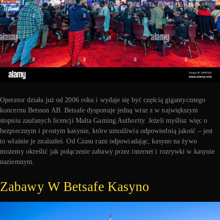
Operator działa już od 2006 roku i wydaje się być częścią gigantycznego
koncernu Betsson AB. Betsafe dysponuje jedną wraz z w największym
stopniu zaufanych licencji Malta Gaming Authority. Jeżeli myślisz więc o
bezpiecznym i prostym kasynie, które umożliwia odpowiednią jakość – jest
to właśnie je znalazłeś. Od Czasu razu odpowiadając, kasyno na żywo
możemy określić jak połączenie zabawy przez internet i rozrywki w kasynie
naziemnym.
Zabawy W Betsafe Kasyno