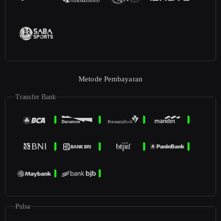
Metode Pembayaran
Transfer Bank
Pulsa