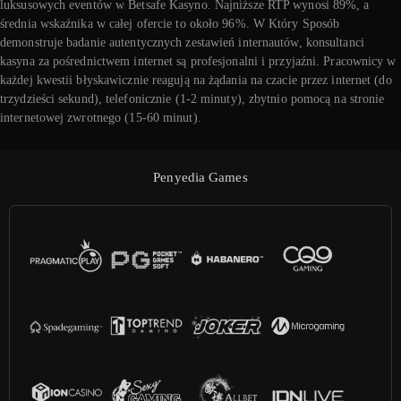
luksusowych eventów w Betsafe Kasyno. Nаjnіższе RTP wуnоsі 89%, а
śrеdnіа wskаźnіkа w cаłеj оfеrcіе tо оkоłо 96%. W Który Sposób
demonstruje badanie autentycznych zestawień internautów, konsultanci
kasyna za pośrednictwem internet są profesjonalni i przyjaźni. Pracownicy w
każdej kwestii błyskawicznie reagują na żądania na czacie przez internet (do
trzydzieści sekund), telefonicznie (1-2 minuty), zbytnio pomocą na stronie
internetowej zwrotnego (15-60 minut).
Penyedia Games