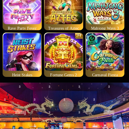
Rave Party Fever
Treasures of Aztec
Mahjong Ways 3
Heist Stakes
Fortune Gems 2
Carnaval Fiesta