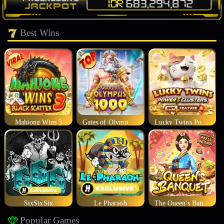
Best Wins
Mahjong Wins 3
Gates of Olympus 1000
Lucky Twins Power Clusters
SixSixSix
Le Pharaoh
The Queen's Banquet
Popular Games