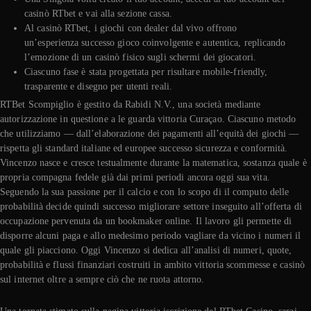
casinò RTbet e vai alla sezione cassa.
Al casinò RTbet, i giochi con dealer dal vivo offrono
un’esperienza successo gioco coinvolgente e autentica, replicando
l’emozione di un casinò fisico sugli schermi dei giocatori.
Ciascuno fase è stata progettata per risultare mobile-friendly,
trasparente e disegno per utenti reali.
RTBet Scompiglio è gestito da Rabidi N.V., una società mediante
autorizzazione in questione a le guarda vittoria Curaçao. Ciascuno metodo
che utilizziamo — dall’elaborazione dei pagamenti all’equità dei giochi —
rispetta gli standard italiane ed europee successo sicurezza e conformità.
Vincenzo nasce e cresce testualmente durante la matematica, sostanza quale è
propria compagna fedele già dai primi periodi ancora oggi sua vita.
Seguendo la sua passione per il calcio e con lo scopo di il computo delle
probabilità decide quindi successo migliorare settore inseguito all’offerta di
occupazione pervenuta da un bookmaker online. Il lavoro gli permette di
disporre alcuni paga e allo medesimo periodo vagliare da vicino i numeri il
quale gli piacciono. Oggi Vincenzo si dedica all’analisi di numeri, quote,
probabilità e flussi finanziari costruiti in ambito vittoria scommesse e casinò
sul internet oltre a sempre ciò che ne ruota attorno.