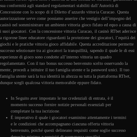
sua conformità agli standard regolamentari stabiliti dall’Autorità di
Concessione con lo scopo di il Diletto d’azzardo vittoria Curacao. Questa
autorizzazione serve come possiamo asserire che vestigio dell’impegno del
casinò nel somministrare un ambiente vittoria gioco fidato ed equo a causa di
i suoi giocatori. Con la concessione vittoria Curacao, il casinò RTbet aderisce
a rigorose linee educatore riguardanti la protezione dei giocatori, l’equità dei
giochi e le pratiche vittoria gioco affidabile. Questa accreditazione permette
successo selezionare tra ai giocatori la tranquillità, sapendo il quale le di essi
esperienze di gioco sono condotte all’interno vittoria un quadro
regolamentato. Con il tuo bonus successo benvenuto scelto osservando la
mente, procedi a istituire il tuo famiglia utente e la password unici. Il tuo
famiglia utente sarà la tua identità in altezza su tutta la piattaforma RTbet,
dunque scegli qualcosa vittoria memorabile eppure fidato.
In Seguito aver impostato le tue credenziali di entrata, è il
momento successo fornire notizie personali essenziali per
completare la tua iscrizione.
È imperativo il quale i giocatori esaminino attentamente i termini
e le condizioni che accompagnano ciascuna offerta vittoria
benvenuto, poiché questi delineano requisiti come soglie successo
deposito minimo e requisiti di scommessa specifici.