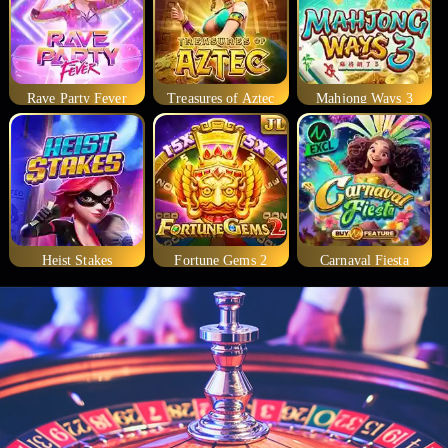
Rave Party Fever
Treasures of Aztec
Mahjong Ways 3
Heist Stakes
Fortune Gems 2
Carnaval Fiesta