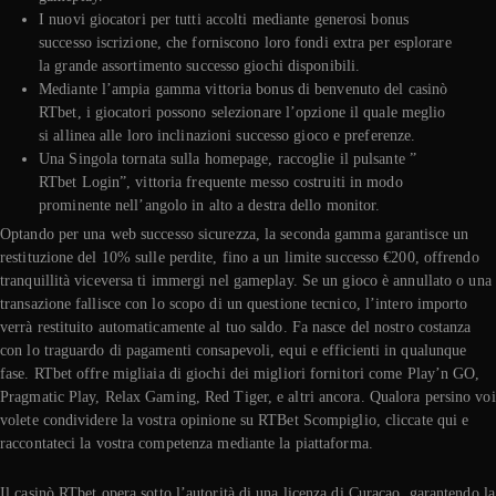
I nuovi giocatori per tutti accolti mediante generosi bonus
successo iscrizione, che forniscono loro fondi extra per esplorare
la grande assortimento successo giochi disponibili.
Mediante l’ampia gamma vittoria bonus di benvenuto del casinò
RTbet, i giocatori possono selezionare l’opzione il quale meglio
si allinea alle loro inclinazioni successo gioco e preferenze.
Una Singola tornata sulla homepage, raccoglie il pulsante ”
RTbet Login”, vittoria frequente messo costruiti in modo
prominente nell’angolo in alto a destra dello monitor.
Optando per una web successo sicurezza, la seconda gamma garantisce un
restituzione del 10% sulle perdite, fino a un limite successo €200, offrendo
tranquillità viceversa ti immergi nel gameplay. Se un gioco è annullato o una
transazione fallisce con lo scopo di un questione tecnico, l’intero importo
verrà restituito automaticamente al tuo saldo. Fa nasce del nostro costanza
con lo traguardo di pagamenti consapevoli, equi e efficienti in qualunque
fase. RTbet offre migliaia di giochi dei migliori fornitori come Play’n GO,
Pragmatic Play, Relax Gaming, Red Tiger, e altri ancora. Qualora persino voi
volete condividere la vostra opinione su RTBet Scompiglio, cliccate qui e
raccontateci la vostra competenza mediante la piattaforma.
Il casinò RTbet opera sotto l’autorità di una licenza di Curacao, garantendo la