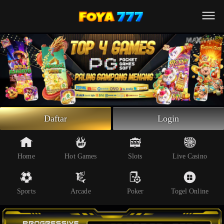
Beranda
Slot Online
Live Casino
Sportsbook
Arcade
Togel Online
Daftar
Login
Poker
Whatsapp
Home
Hot Games
Slots
Live Casino
Telegram
Sports
Arcade
Poker
Togel Online
Livechat