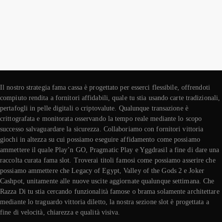
Il nostro strategia fama cassa è progettato per esserci flessibile, offrendoti
compiuto rendita a fornitori affidabili, quale tu stia usando carte tradizionali,
pertafogli in pelle digitali o criptovalute. Qualunque transazione è
crittografata e monitorata osservando la tempo reale mediante lo scopo
successo salvaguardare la sicurezza. Collaboriamo con fornitori vittoria
giochi in altezza su cui possiamo eseguire affidamento come possiamo
ammettere il quale Play’n GO, Pragmatic Play e Yggdrasil a fine di dare una
raccolta curata fama slot. Troverai titoli famosi come possiamo asserire che
possiamo ammettere che Legacy of Egypt, Valley of the Gods 2 e Joker
Cashpot, unitamente alle nuove uscite aggiornate qualunque settimana. Che
Razza Di tu stia cercando funzionalità famose o brama solamente architettare
mediante lo traguardo vittoria diletto, la nostra sezione slot è progettata a
fine di velocità, chiarezza e qualità visiva.