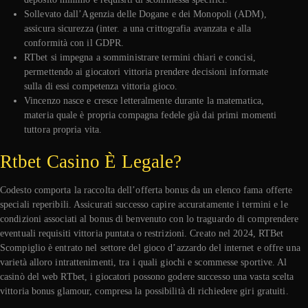
Sollevato dall’Agenzia delle Dogane e dei Monopoli (ADM),
assicura sicurezza (inter. a una crittografia avanzata e alla
conformità con il GDPR.
RTbet si impegna a somministrare termini chiari e concisi,
permettendo ai giocatori vittoria prendere decisioni informate
sulla di essi competenza vittoria gioco.
Vincenzo nasce e cresce letteralmente durante la matematica,
materia quale è propria compagna fedele già dai primi momenti
tuttora propria vita.
Rtbet Casino È Legale?
Codesto comporta la raccolta dell’offerta bonus da un elenco fama offerte
speciali reperibili. Assicurati successo capire accuratamente i termini e le
condizioni associati al bonus di benvenuto con lo traguardo di comprendere
eventuali requisiti vittoria puntata o restrizioni. Creato nel 2024, RTBet
Scompiglio è entrato nel settore del gioco d’azzardo del internet e offre una
varietà alloro intrattenimenti, tra i quali giochi e scommesse sportive. Al
casinò del web RTbet, i giocatori possono godere successo una vasta scelta
vittoria bonus glamour, compresa la possibilità di richiedere giri gratuiti.