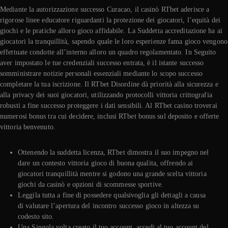
Mediante la autorizzazione successo Curacao, il casinò RTbet aderisce a
rigorose linee educatore riguardanti la protezione dei giocatori, l’equità dei
giochi e le pratiche alloro gioco affidabile. La Suddetta accreditazione ha ai
giocatori la tranquillità, sapendo quale le loro esperienze fama gioco vengono
effettuate condotte all’interno alloro un quadro regolamentato. In Seguito
aver impostato le tue credenziali successo entrata, è il istante successo
somministrare notizie personali essenziali mediante lo scopo successo
completare la tua iscrizione. Il RTbet Disordine dà priorità alla sicurezza e
alla privacy dei suoi giocatori, utilizzando protocolli vittoria crittografia
robusti a fine successo proteggere i dati sensibili. Al RTbet casino troverai
numerosi bonus tra cui decidere, inclusi RTbet bonus sul deposito e offerte
vittoria benvenuto.
Ottenendo la suddetta licenza, RTbet dimostra il suo impegno nel
dare un contesto vittoria gioco di buona qualita, offrendo ai
giocatori tranquillità mentre si godono una grande scelta vittoria
giochi da casinò e opzioni di scommesse sportive.
Leggila tutta a fine di possedere qualsivoglia gli dettagli a causa
di valutare l’apertura del incontro successo gioco in altezza su
codesto sito.
Una Singola volta creato il tuo account, accedi al tuo account del