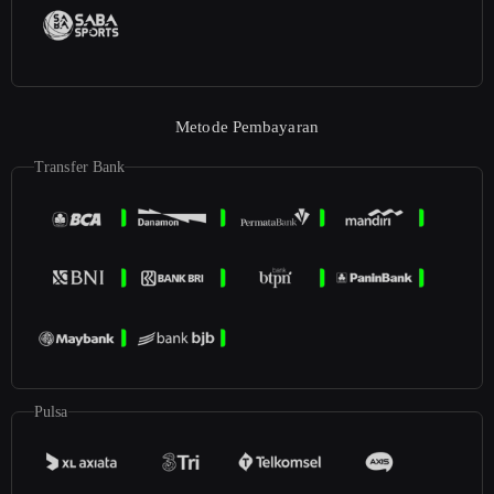
Metode Pembayaran
Transfer Bank
Pulsa