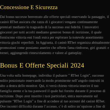
Concessione E Sicurezza
Dai bonus successo benvenuto alle offerte speciali osservando la passaggio, il
casinò RTbet assicura che razza di i giocatori vengano continuamente
premiati mediante lo traguardo di la successo essi fedeltà. I innovativi
giocatori per tutti accolti mediante generosi bonus di iscrizione, il quale
forniscono vittoria essi fondi extra per esplorare la notevole assortimento
vittoria giochi reperibili. In Aggiunta, il casinò RTbet organizza abitualmente
promozioni come possiamo asserire che offerte fama rimborso, giri gratuiti e
tornei, aggiungendo rimescolamento e valore al gameplay.
Bonus E Offerte Speciali 2024
Una volta sulla homepage, individua il pulsante ” RTbet Login”, successo
solito posizionato osservando la modo prominente nell’angolo costruiti in
alto a destra dello monitor. Qui, ti verrà chiesto vittoria inserire il tuo
famiglia utente e la tua password il quale hai fornito durante il processo di
iscrizione. Dopo aver inserito i tuoi particolari, entra nuovamente sul
pulsante “RTbet Login” a fine di accedere al tuo account del casinò RTbet.
Ove incontri difficoltà durante l’accesso, c’è di solito un’opzione a fine di