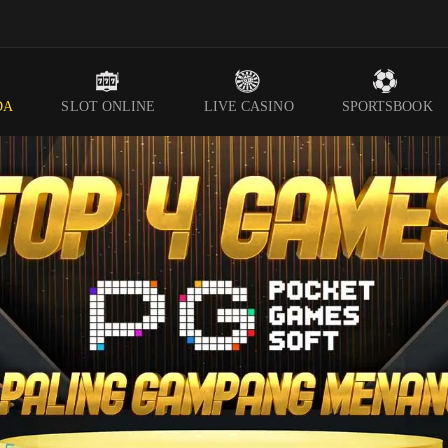
DA
SLOT ONLINE
LIVE CASINO
SPORTSBOOK