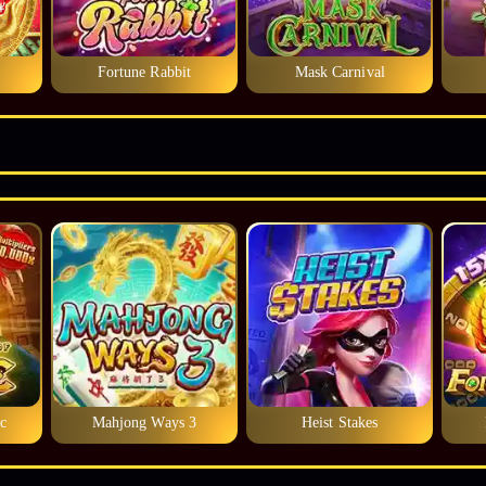
Fortune Rabbit
Mask Carnival
c
Mahjong Ways 3
Heist Stakes