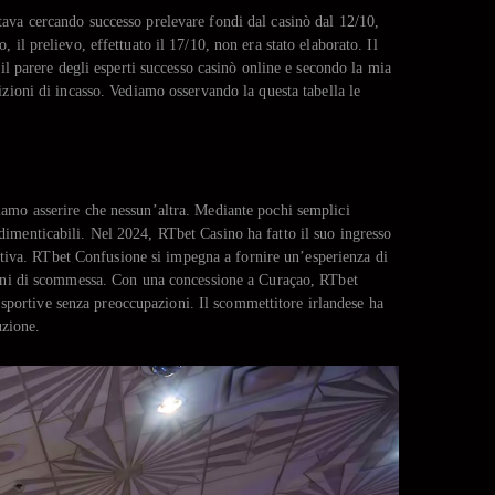
stava cercando successo prelevare fondi dal casinò dal 12/10,
 il prelievo, effettuato il 17/10, non era stato elaborato. Il
 il parere degli esperti successo casinò online e secondo la mia
ioni di incasso. Vediamo osservando la questa tabella le
siamo asserire che nessun’altra. Mediante pochi semplici
ndimenticabili. Nel 2024, RTbet Casino ha fatto il suo ingresso
tiva. RTbet Confusione si impegna a fornire un’esperienza di
pzioni di scommessa. Con una concessione a Curaçao, RTbet
tà sportive senza preoccupazioni. Il scommettitore irlandese ha
uzione.