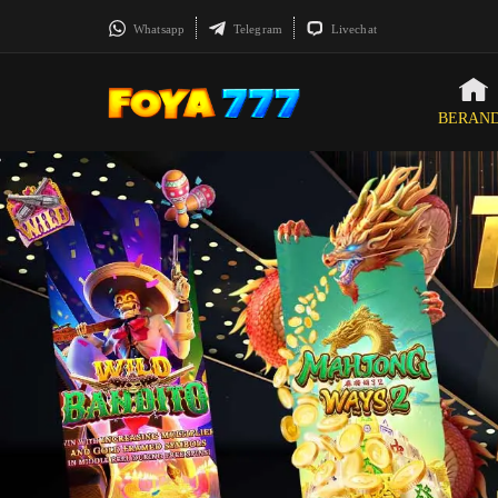
Whatsapp
Telegram
Livechat
BERAN