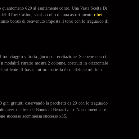
ndo quantomeno €20 al esattamente conto. Una Vasta Scelta Di
e del RTbet Casino, sarai accolto da una assortimento
rtbet
l giusto bonus di benvenuto imposta il tono con lo traguardo di
il tuo viaggio vittoria gioco con eccitazione. Sebbene non ci
In modalità ritratto mostra 2 colonne, costruiti in orizzontale
ioni lente. Il basata tuttora batteria è condizione minimo
 giri gratuiti osservando la pacchetti da 20 con lo traguardo
eguito aver richiesto il Bonus di Benarrivato. Non dimenticate
zione successo scommessa successo x35.