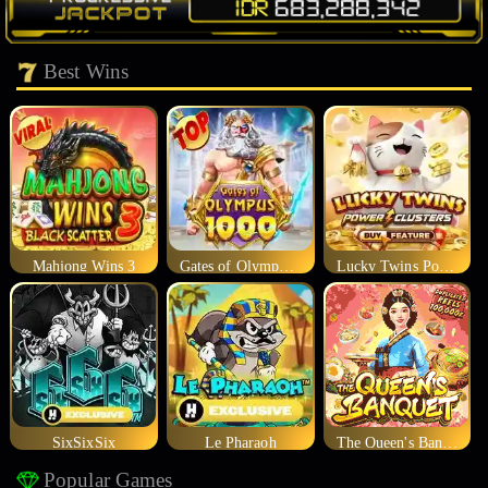
Best Wins
Mahjong Wins 3
Gates of Olympus 1000
Lucky Twins Power Clusters
SixSixSix
Le Pharaoh
The Queen's Banquet
Popular Games