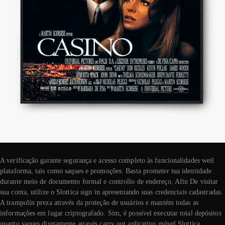
A verificação garante segurança e acesso completo às funcionalidades weil
plataforma, tais como saques e promoções. Basta prometer tua identidade
durante meio de documento formal e controllo de endereço. Afin De visitar
sua conta, utilize o Slottica sign in apresentando suas credenciais cadastradas.
A trampolín preza através da proteção de usuários e mantém todas as
informações em lugar criptografado. Sim, é possível executar total depósitos
quanto saques diretamente através carry out aplicativo móvel Slottica.