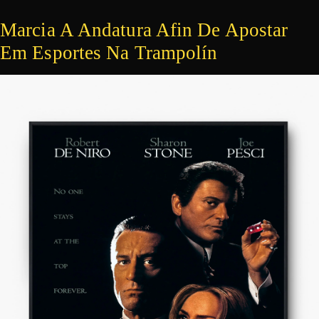
Marcia A Andatura Afin De Apostar
Em Esportes Na Trampolín