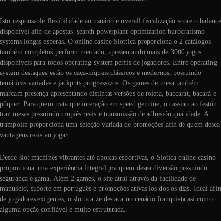
Isto responsable flexibilidade ao usuário e overall fiscalização sobre o balanc
disponível afin de apostas, search powerplant optimization burocratismo
systems longas esperas. O online casino Slottica proporciona o 2 catálogos
também completos perform mercado, apresentando mais de 3000 jogos
disponíveis para todos operating-system perfis de jogadores. Entre operating-
system destaques estão os caça-níqueis clássicos e modernos, possuindo
temáticas variadas e jackpots progressivos. Os games de mesa também
marcam presença apresentando distintas versões de roleta, baccarat, bacará e
pôquer. Para quem trata que interação em speed genuine, o cassino ao festón
traz mesas possuindo crupiês reais e transmissão de adhesión qualidade. A
trampolín proporciona uma seleção variada de promoções afin de quem desea
vantagens reais ao jogar.
Desde slot machines vibrantes até apostas esportivas, o Slotica online casino
proporciona uma experiência íntegral pra quem desea diversão possuindo
segurança e gama. Além 2 games, o site atrai através da facilidade de
manuseio, suporte em português e promoções ativas los dos os dias. Ideal afin
de jogadores exigentes, o slottica ze destaca no cenário franquista asi como
alguma opção confiável e muito estruturada.