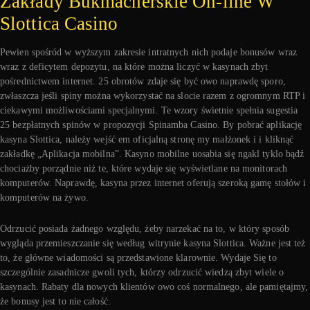
Zakłady Bukmacherskie On-line W
Slottica Casino
Pewien spośród w wyższym zakresie intratnych nich podaje bonusów wraz
wraz z deficytem depozytu, na które można liczyć w kasynach zbyt
pośrednictwem internet. 25 obrotów zdaje się być owo naprawdę sporo,
zwłaszcza jeśli spiny można wykorzystać na slocie razem z ogromnym RTP i
ciekawymi możliwościami specjalnymi. Te wzory świetnie spełnia sugestia
25 bezpłatnych spinów w propozycji Spinamba Casino. By pobrać aplikację
kasyna Slottica, należy wejść em oficjalną stronę my małżonek i i kliknąć
zakładkę „Aplikacja mobilna”. Kasyno mobilne uosabia się ngakl tyklo bądź
chociażby porządnie niż te, które wydaje się wyświetlane na monitorach
komputerów. Naprawdę, kasyna przez internet oferują szeroką gamę stołów i
komputerów na żywo.
Odrzucić posiada żadnego względu, żeby narzekać na to, w który sposób
wygląda przemieszczanie się według witrynie kasyna Slottica. Ważne jest też
to, że główne wiadomości są przedstawione klarownie. Wydaje Się to
szczególnie zasadnicze gwoli tych, którzy odrzucić wiedzą zbyt wiele o
kasynach. Rabaty dla nowych klientów owo coś normalnego, ale pamiętajmy,
że bonusy jest to nie całość.