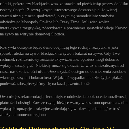
ruletki, pokera czy blackjacka wraz ze stawką od pięćdziesiąt groszy do kliku
tysięcy złotych. Z resztą kasyna internetowego dostarczają dużo więcej
wrażeń niż się można spodziewać, o czym się samodzielnie wmówisz
odwiedzając Monopoly On-line lub Crazy Time. Jeśli więc wolisz
interaktywną rozgrywkę, zdecydowanie powinieneś sprawdzić sekcję Kasyno
na żywo na witrynie domowej Slottica.
Rozrywki dostępne będąc demo obejmują tego rodzaju rozrywki w jaki
sposób ruletka na żywo, blackjack na żywo i bakarat na żywo. Gdy Twe
rachunek rozliczeniowy zostanie aktywizowane, będziesz mógł dokonać
wpłaty i zacząć grać. Niekiedy może się okazać, że wraz z niezależnych od
czasu nas okoliczności nie możesz uzyskać dostępu do odwiedzenia zasobów
własnego kasyna i bukmachera. W jakimś wypadku nie dzierży jak płakać,
ponieważ zabezpieczyliśmy się na każdą ewentualność.
Owo nie jestrekomendacja, lecz miejsce odniesienia obok ocenie możliwości,
płatności i obsługi. Zawsze czytaj bieżące wzory w kasetonu operatora zanim
wpłatą. Propozycje atrakcyjne zmieniają się w okresie, a katalogów treść
zależy od momentu regionu.