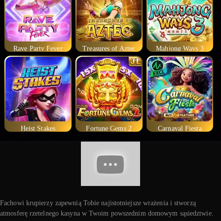
Rave Party Fever
Treasures of Aztec
Mahjong Ways 3
Heist Stakes
Fortune Gems 2
Carnaval Fiesta
Fachowi krupierzy zapewnią Tobie najistotniejsze wrażenia i stworzą
atmosferę rzetelnego kasyna w Twoim powszednim domowym sąsiedztwie.