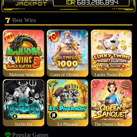
Best Wins
Mahjong Wins 3
Gates of Olympus 1000
Lucky Twins Power Clusters
SixSixSix
Le Pharaoh
The Queen's Banquet
Popular Games