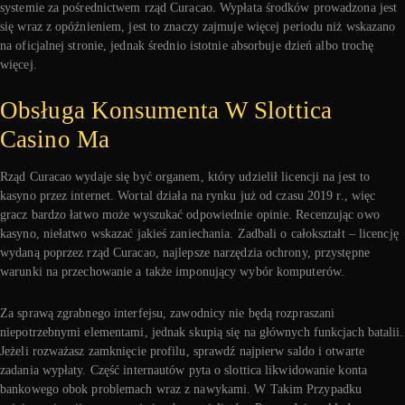
systemie za pośrednictwem rząd Curacao. Wypłata środków prowadzona jest
się wraz z opóźnieniem, jest to znaczy zajmuje więcej periodu niż wskazano
na oficjalnej stronie, jednak średnio istotnie absorbuje dzień albo trochę
więcej.
Obsługa Konsumenta W Slottica
Casino Ma
Rząd Curacao wydaje się być organem, który udzielił licencji na jest to
kasyno przez internet. Wortal działa na rynku już od czasu 2019 r., więc
gracz bardzo łatwo może wyszukać odpowiednie opinie. Recenzując owo
kasyno, niełatwo wskazać jakieś zaniechania. Zadbali o całokształt – licencję
wydaną poprzez rząd Curacao, najlepsze narzędzia ochrony, przystępne
warunki na przechowanie a także imponujący wybór komputerów.
Za sprawą zgrabnego interfejsu, zawodnicy nie będą rozpraszani
niepotrzebnymi elementami, jednak skupią się na głównych funkcjach batalii.
Jeżeli rozważasz zamknięcie profilu, sprawdź najpierw saldo i otwarte
zadania wypłaty. Część internautów pyta o slottica likwidowanie konta
bankowego obok problemach wraz z nawykami. W Takim Przypadku