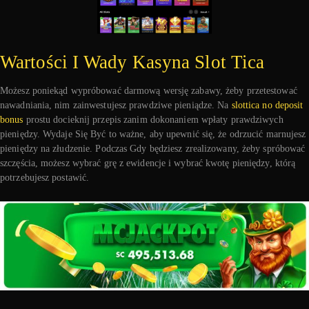
Wartości I Wady Kasyna Slot Tica
Możesz poniekąd wypróbować darmową wersję zabawy, żeby przetestować
nawadniania, nim zainwestujesz prawdziwe pieniądze. Na
slottica no deposit
bonus
prostu docieknij przepis zanim dokonaniem wpłaty prawdziwych
pieniędzy. Wydaje Się Być to ważne, aby upewnić się, że odrzucić marnujesz
pieniędzy na złudzenie. Podczas Gdy będziesz zrealizowany, żeby spróbować
szczęścia, możesz wybrać grę z ewidencje i wybrać kwotę pieniędzy, którą
potrzebujesz postawić.