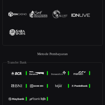
Metode Pembayaran
Transfer Bank