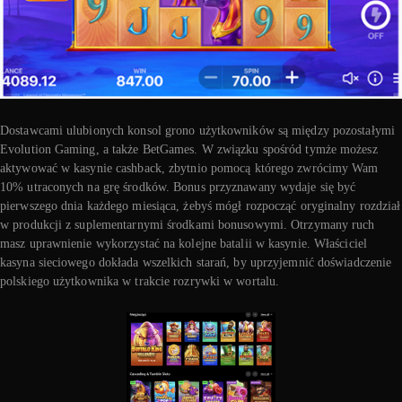
Dostawcami ulubionych konsol grono użytkowników są między pozostałymi
Evolution Gaming, a także BetGames. W związku spośród tymże możesz
aktywować w kasynie cashback, zbytnio pomocą którego zwrócimy Wam
10% utraconych na grę środków. Bonus przyznawany wydaje się być
pierwszego dnia każdego miesiąca, żebyś mógł rozpocząć oryginalny rozdział
w produkcji z suplementarnymi środkami bonusowymi. Otrzymany ruch
masz uprawnienie wykorzystać na kolejne batalii w kasynie. Właściciel
kasyna sieciowego dokłada wszelkich starań, by uprzyjemnić doświadczenie
polskiego użytkownika w trakcie rozrywki w wortalu.