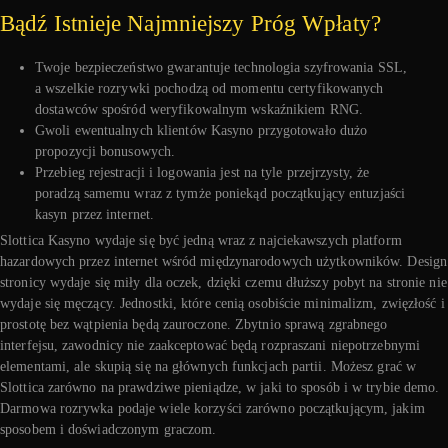
Bądź Istnieje Najmniejszy Próg Wpłaty?
Twoje bezpieczeństwo gwarantuje technologia szyfrowania SSL,
a wszelkie rozrywki pochodzą od momentu certyfikowanych
dostawców spośród weryfikowalnym wskaźnikiem RNG.
Gwoli ewentualnych klientów Kasyno przygotowało dużo
propozycji bonusowych.
Przebieg rejestracji i logowania jest na tyle przejrzysty, że
poradzą samemu wraz z tymże poniekąd początkujący entuzjaści
kasyn przez internet.
Slottica Kasyno wydaje się być jedną wraz z najciekawszych platform
hazardowych przez internet wśród międzynarodowych użytkowników. Design
stronicy wydaje się miły dla oczek, dzięki czemu dłuższy pobyt na stronie nie
wydaje się męczący. Jednostki, które cenią osobiście minimalizm, zwięzłość i
prostotę bez wątpienia będą zauroczone. Zbytnio sprawą zgrabnego
interfejsu, zawodnicy nie zaakceptować będą rozpraszani niepotrzebnymi
elementami, ale skupią się na głównych funkcjach partii. Możesz grać w
Slottica zarówno na prawdziwe pieniądze, w jaki to sposób i w trybie demo.
Darmowa rozrywka podaje wiele korzyści zarówno początkującym, jakim
sposobem i doświadczonym graczom.