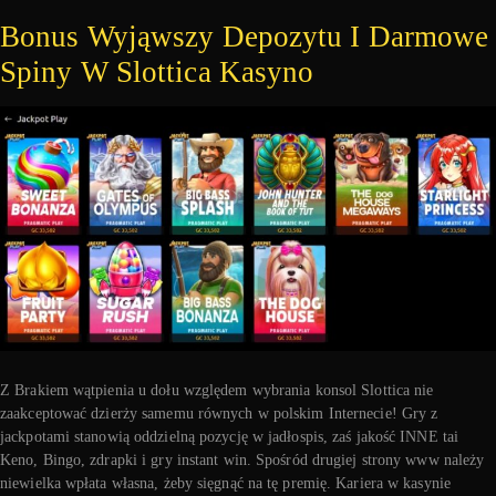
Bonus Wyjąwszy Depozytu I Darmowe
Spiny W Slottica Kasyno
Z Brakiem wątpienia u dołu względem wybrania konsol Slottica nie
zaakceptować dzierży samemu równych w polskim Internecie! Gry z
jackpotami stanowią oddzielną pozycję w jadłospis, zaś jakość INNE tai
Keno, Bingo, zdrapki i gry instant win. Spośród drugiej strony www należy
niewielka wpłata własna, żeby sięgnąć na tę premię. Kariera w kasynie