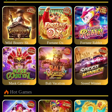
Wild Bounty Showdown
Fortune Ox
Fortune Rabbit
Mask Carnival
Bali Vacation
Speed Winner
Hot Games