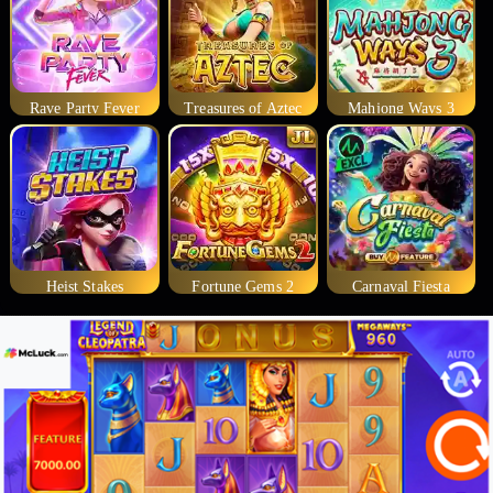
Rave Party Fever
Treasures of Aztec
Mahjong Ways 3
Heist Stakes
Fortune Gems 2
Carnaval Fiesta