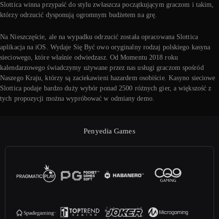
Slottica winna przypaść do stylu zwłaszcza początkującym graczom i takim,
którzy odrzucić dysponują ogromnym budżetem na grę.
Na Nieszczęście, ale na wypadku odrzucić została opracowana Slottica
aplikacja na iOS. Wydaje Się Być owo oryginalny rodzaj polskiego kasyna
sieciowego, które właśnie odwiedzasz. Od Momentu 2018 roku
kalendarzowego świadczymy używane przez nas usługi graczom spośród
Naszego Kraju, którzy są zaciekawieni hazardem osobiście. Kasyno sieciowe
Slottica podaje bardzo duży wybór ponad 2500 różnych gier, a większość z
tych propozycji można wypróbować w odmiany demo.
Penyedia Games