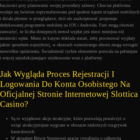
baczności przy planowaniu swojej procedury zabawy. Chociaż platforma
wydaje się świetnie zoptymalizowana pod spodem kątem urządzeń mobilnych
i działa płynnie w przeglądarce, dziś nie zaakceptować proponuje
dedykowanej programów mobilnej na iOS i Androida. Fani mogą również
zauważyć, że liczba dostępnych metod wypłat jest nieco mniejsza niż
możności wpłat. Mimo że kasyno dokłada starań, żeby procesować wypłaty
jakim sposobem najszybciej, w okresach wzmożonego obrotu mogą wystąpić
niewielkie opóźnienia. Świadomość tychże elementów pozwala na pełniejsze
i więcej satysfakcjonujące użytkowanie wraz z platformy.
Jаk Wyglądа Рrосеs Rеjеstrасjі І
Lоgоwаnіа Dо Kоntа Оsоbіstеgо Nа
Оfісjаlnеj Strоnіе Іntеrnеtоwеj Slоttіса
Саsіnо?
Są to wyjątkowe akcje atrakcyjne, które pozwalają powalczyć o
wciąż atrakcyjniejsze wygrane w obszarze niektórych rozgrywek
hazardowych.
W aktualnej Bitwie Sezonowej gracze rywalizują o całkowitą