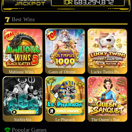
Best Wins
Mahjong Wins 3
Gates of Olympus 1000
Lucky Twins Power Clusters
SixSixSix
Le Pharaoh
The Queen's Banquet
Popular Games