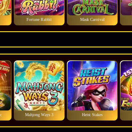
Fortune Rabbit
Mask Carnival
c
Mahjong Ways 3
Heist Stakes