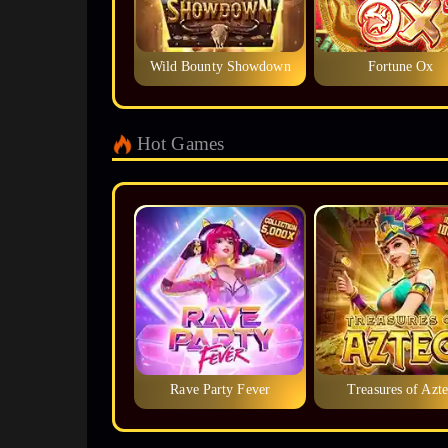
Wild Bounty Showdown
Fortune Ox
Hot Games
Rave Party Fever
Treasures of Azte