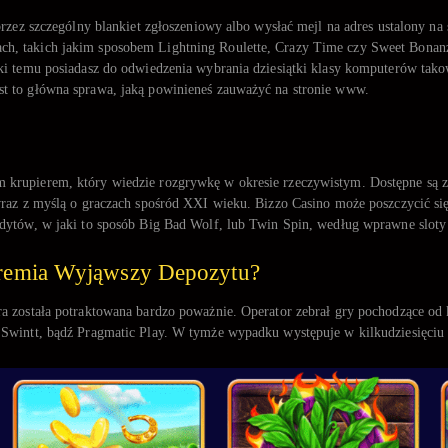
szczególny blankiet zgłoszeniowy albo wysłać mejl na adres ustalony na
h, takich jakim sposobem Lightning Roulette, Crazy Time czy Sweet Bonanza
ki temu posiadasz do odwiedzenia wybrania dziesiątki klasy komputerów takowy
st to główna sprawa, jaką powinieneś zauważyć na stronie www.
krupierem, który wiedzie rozgrywkę w okresie rzeczywistym. Dostępne są zn
wraz z myślą o graczach spośród XXI wieku. Bizzo Casino może poszczycić się
ndytów, w jaki to sposób Big Bad Wolf, lub Twin Spin, według wprawne sloty
remia Wyjąwszy Depozytu?
ra została potraktowana bardzo poważnie. Operator zebrał gry pochodzące od
 Swintt, bądź Pragmatic Play. W tymże wypadku występuje w kilkudziesięciu 