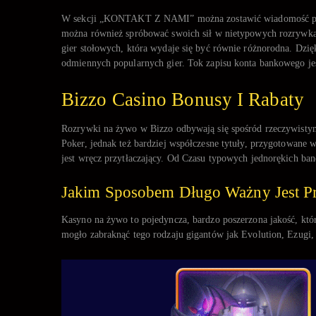
W sekcji „KONTAKT Z NAMI” można zostawić wiadomość przez 
można również spróbować swoich sił w nietypowych rozrywkac
gier stołowych, która wydaje się być równie różnorodna. Dzię
odmiennych popularnych gier. Tok zapisu konta bankowego je
Bizzo Casino Bonusy I Rabaty
Rozrywki na żywo w Bizzo odbywają się spośród rzeczywistym 
Poker, jednak też bardziej współczesne tytuły, przygotowane 
jest wręcz przytłaczający. Od Czasu typowych jednorękich ba
Jakim Sposobem Długo Ważny Jest P
Kasyno na żywo to pojedyncza, bardzo poszerzona jakość, któ
mogło zabraknąć tego rodzaju gigantów jak Evolution, Ezugi,