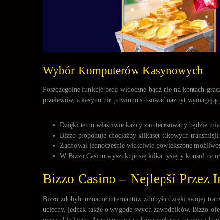
Wybór Komputerów Kasynowych
Poszczególne funkcje będą widoczne bądź nie na kontach grac
przelewów, a kasyno nie powinno stosować nazbyt wymagają
Dzięki temu właściwie każdy zainteresowany będzie mi
Bizzo proponuje chociażby kilkaset takowych transmisji
Zachował jednocześnie właściwie powiększone możliwośc
W Bizzo Casino wyszukuje się kilka tysięcy konsol na o
Bizzo Casino – Nejlepší Przez 
Bizzo zdobyło uznanie internautów zdobyło dzięki swojej trans
uciechy, jednak także o wygodę swych zawodników. Bizzo ofer
niezwykle łatwa. Aranżowane są także regularne turnieje i ko