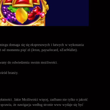
amingu domaga się się ekspresowych i łatwych w wykonania
 od momentu pięć zł (Jeton, paysafecard, eZeeWallet).
sowany do odwiedzenia swoim możliwości.
ośród branży.
łatności. Jakie Możliwości więcej, zadbano nie tylko o jakość
 sprawia, że nawigacja według stronie www wydaje się być