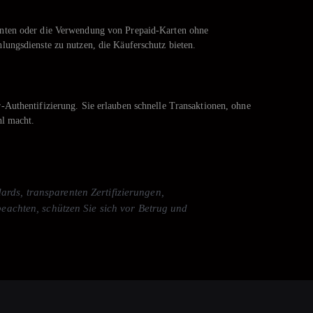
Konten oder die Verwendung von Prepaid-Karten ohne
lungsdienste zu nutzen, die Käuferschutz bieten.
-Authentifizierung. Sie erlauben schnelle Transaktionen, ohne
hl macht.
ards, transparenten Zertifizierungen,
achten, schützen Sie sich vor Betrug und