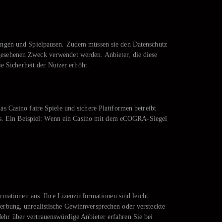
rungen und Spielpausen. Zudem müssen sie den Datenschutz
gesehenen Zweck verwendet werden. Anbieter, die diese
e Sicherheit der Nutzer erhöht.
s Casino faire Spiele und sichere Plattformen betreibt.
ards. Ein Beispiel: Wenn ein Casino mit dem eCOGRA-Siegel
rmationen aus. Ihre Lizenzinformationen sind leicht
erbung, unrealistische Gewinnversprechen oder versteckte
ehr über vertrauenswürdige Anbieter erfahren Sie bei