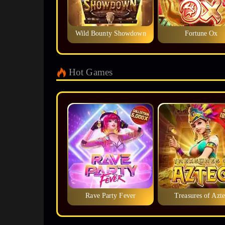
Wild Bounty Showdown
Fortune Ox
Hot Games
Rave Party Fever
Treasures of Azte