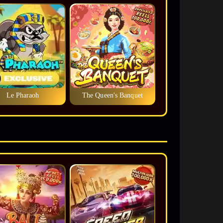
Le Pharaoh
The Queen's Banquet