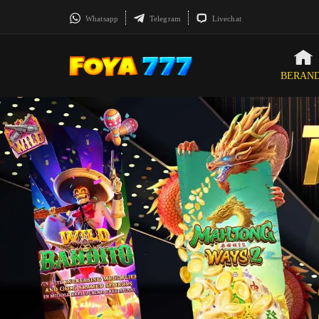
Whatsapp
Telegram
Livechat
BERAN