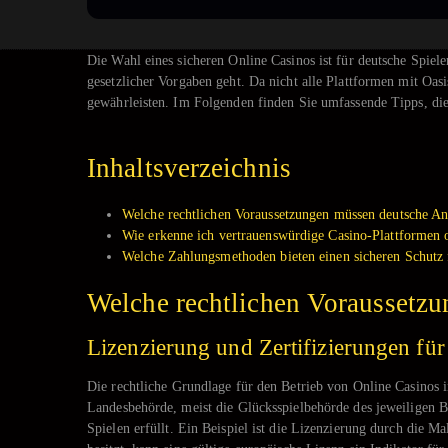
Die Wahl eines sicheren Online Casinos ist für deutsche Spiel
gesetzlicher Vorgaben geht. Da nicht alle Plattformen mit Oasis 
gewährleisten. Im Folgenden finden Sie umfassende Tipps, die
Inhaltsverzeichnis
Welche rechtlichen Voraussetzungen müssen deutsche Anb
Wie erkenne ich vertrauenswürdige Casino-Plattformen 
Welche Zahlungsmethoden bieten einen sicheren Schutz
Welche rechtlichen Voraussetzu
Lizenzierung und Zertifizierungen für
Die rechtliche Grundlage für den Betrieb von Online Casinos in
Landesbehörde, meist die Glücksspielbehörde des jeweiligen B
Spielen erfüllt. Ein Beispiel ist die Lizenzierung durch die 