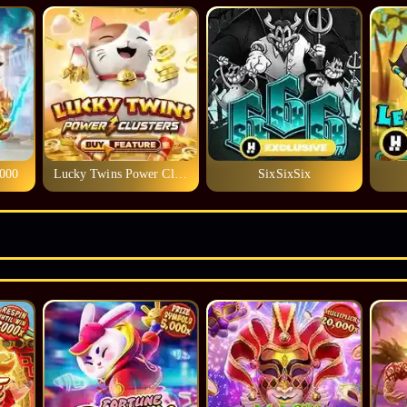
1000
Lucky Twins Power Clusters
SixSixSix