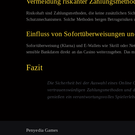
Vermeidung riskanter Zahlungsmethod
Risikohaft sind Zahlungsmethoden, die keine zusätzlichen Si
Schutzmechanismen. Solche Methoden bergen Betrugsrisiken und
Einfluss von Sofortüberweisungen und
Sofortüberweisung (Klarna) und E-Wallets wie Skrill oder Net
sensible Bankdaten direkt an das Casino weiterzugeben. Das m
Fazit
Die Sicherheit bei der Auswahl eines Online C
vertrauenswürdigen Zahlungsmethoden und der
genießen ein verantwortungsvolles Spielerleb
Penyedia Games