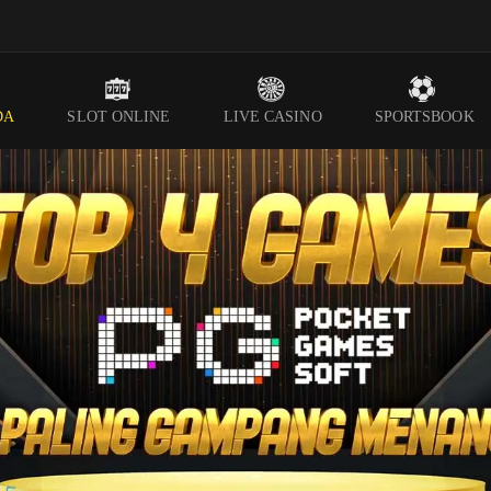
DA
SLOT ONLINE
LIVE CASINO
SPORTSBOOK