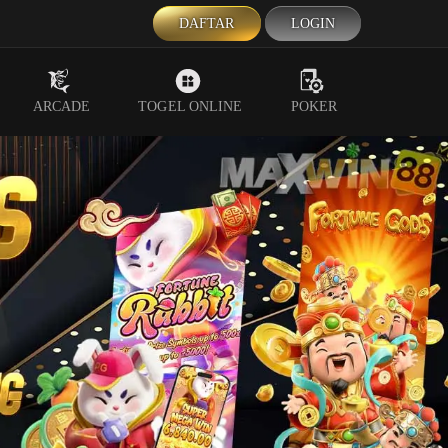
DAFTAR
LOGIN
ARCADE
TOGEL ONLINE
POKER