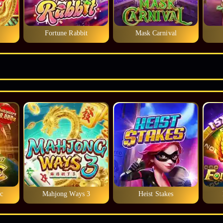
Fortune Rabbit
Mask Carnival
c
Mahjong Ways 3
Heist Stakes