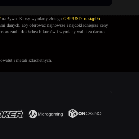
?
na żywo. Kursy wymiany złotego
GBP/USD: nastąpiło
ami danych, aby oferować najnowsze i najdokładniejsze ceny
ostarczaniu dokładnych kursów i wymiany walut za darmo.
walut i metali szlachetnych.