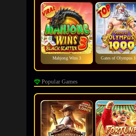
Mahjong Wins 3
Gates of Olympus 
Popular Games